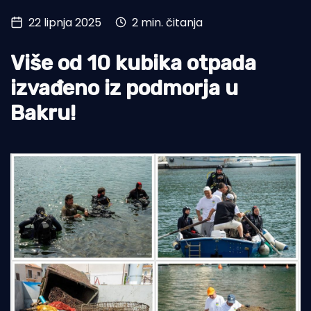
22 lipnja 2025
2 min. čitanja
Turizam i nautika
Pomorstvo
Više od 10 kubika otpada
Ribolov
izvađeno iz podmorja u
Bakru!
Ekologija
Tradicija i kultura