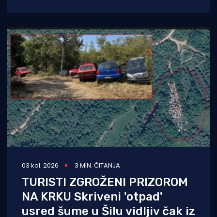
krajolik u blizini Mosta hrvatskih branitelja
narušavaju
03 kol. 2026
3 MIN. ČITANJA
TURISTI ZGROŽENI PRIZOROM
NA KRKU Skriveni 'otpad'
usred šume u Šilu vidljiv čak iz