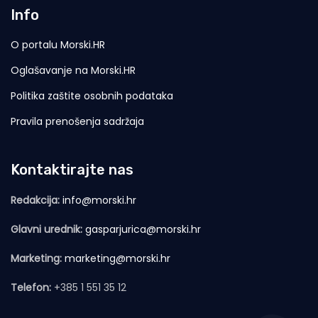
Info
O portalu Morski.HR
Oglašavanje na Morski.HR
Politika zaštite osobnih podataka
Pravila prenošenja sadržaja
Kontaktirajte nas
Redakcija:
info@morski.hr
Glavni urednik:
gasparjurica@morski.hr
Marketing:
marketing@morski.hr
Telefon:
+385 1 551 35 12