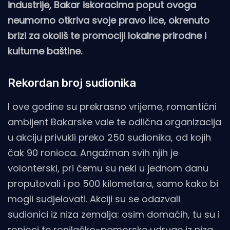
industrije, Bakar iskoracima poput ovoga
neumorno otkriva svoje pravo lice, okrenuto
brizi za okoliš te promociji lokalne prirodne i
kulturne baštine.
Rekordan broj sudionika
I ove godine su
prekrasno vrijeme, romantični
ambijent Bakarske vale te odlična organizacija
u akciju privukli preko 250 sudionika, od kojih
čak 90 ronioca. Angažman svih njih je
volonterski, pri čemu su neki u jednom danu
proputovali i po 500 kilometara, samo kako bi
mogli sudjelovati. Akciji su se odazvali
sudionici iz niza zemalja: osim domaćih, tu su i
ronioci te ronilačko-pomorske udruge iz niza