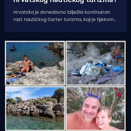
Hrvatska je donedavno bilježila kontinuiran
rast nautičkog čarter turizma, koji je tijekom
2025. godine (siječanj–studeni) prema
podacima Ministarstva pomorstva,