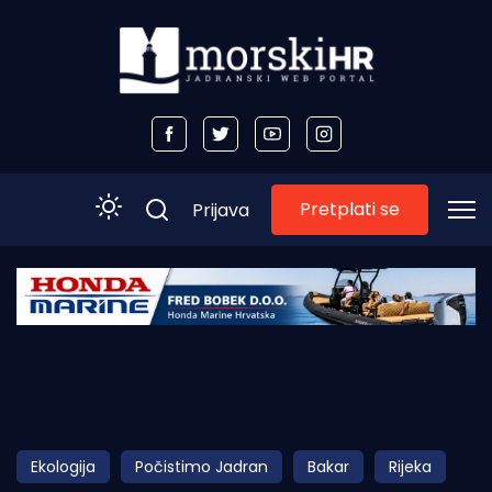
Pretplati se
Prijava
Početna
Morski plus
Morski TV
Obala
Ekologija
Počistimo Jadran
Bakar
Rijeka
Otoci