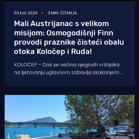
03 kol. 2026
3 MIN. ČITANJA
Mali Austrijanac s velikom
misijom: Osmogodišnji Finn
provodi praznike čisteći obalu
otoka Koločep i Ruda!
KOLOČEP – Dok se većina njegovih vršnjaka
na ljetovanju uglavnom zabavlja skakanjem u
more i uživanjem u sladoledu, osmogodišnji
dječak Finn