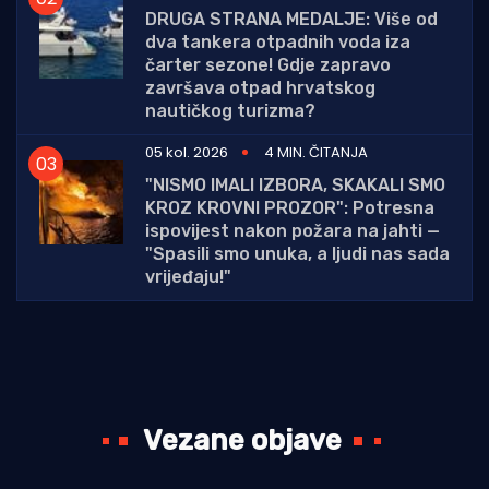
DRUGA STRANA MEDALJE: Više od
dva tankera otpadnih voda iza
čarter sezone! Gdje zapravo
završava otpad hrvatskog
nautičkog turizma?
05 kol. 2026
4 MIN. ČITANJA
"NISMO IMALI IZBORA, SKAKALI SMO
KROZ KROVNI PROZOR": Potresna
ispovijest nakon požara na jahti —
"Spasili smo unuka, a ljudi nas sada
vrijeđaju!"
Vezane objave