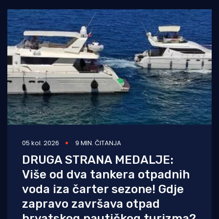
05 kol. 2026
9 MIN. ČITANJA
DRUGA STRANA MEDALJE:
Više od dva tankera otpadnih
voda iza čarter sezone! Gdje
zapravo završava otpad
hrvatskog nautičkog turizma?