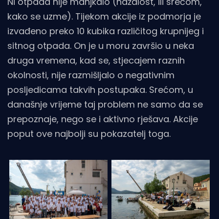
Ni otpada nije manjkalo (nažalost, ili srećom,
kako se uzme). Tijekom akcije iz podmorja je
izvađeno preko 10 kubika različitog krupnijeg i
sitnog otpada. On je u moru završio u neka
druga vremena, kad se, stjecajem raznih
okolnosti, nije razmišljalo o negativnim
posljedicama takvih postupaka. Srećom, u
današnje vrijeme taj problem ne samo da se
prepoznaje, nego se i aktivno rješava. Akcije
poput ove najbolji su pokazatelj toga.