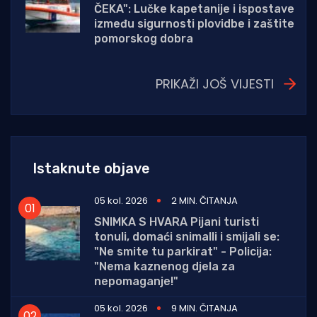
ČEKA": Lučke kapetanije i ispostave
između sigurnosti plovidbe i zaštite
pomorskog dobra
PRIKAŽI JOŠ VIJESTI
Istaknute objave
05 kol. 2026
2 MIN. ČITANJA
SNIMKA S HVARA Pijani turisti
tonuli, domaći snimalli i smijali se:
"Ne smite tu parkirat" - Policija:
"Nema kaznenog djela za
nepomaganje!"
05 kol. 2026
9 MIN. ČITANJA