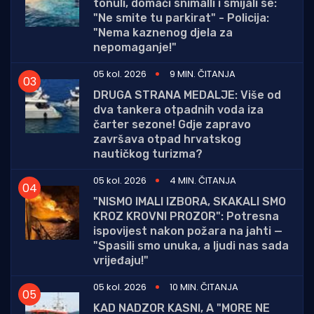
tonuli, domaći snimalli i smijali se:
"Ne smite tu parkirat" - Policija:
"Nema kaznenog djela za
nepomaganje!"
05 kol. 2026
9 MIN. ČITANJA
DRUGA STRANA MEDALJE: Više od
dva tankera otpadnih voda iza
čarter sezone! Gdje zapravo
završava otpad hrvatskog
nautičkog turizma?
05 kol. 2026
4 MIN. ČITANJA
"NISMO IMALI IZBORA, SKAKALI SMO
KROZ KROVNI PROZOR": Potresna
ispovijest nakon požara na jahti —
"Spasili smo unuka, a ljudi nas sada
vrijeđaju!"
05 kol. 2026
10 MIN. ČITANJA
KAD NADZOR KASNI, A "MORE NE