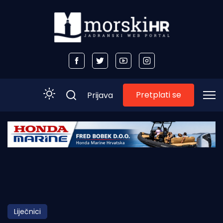
Pretplati se
Prijava
Početna
Morski plus
Morski TV
Obala
Liječnici
Otoci