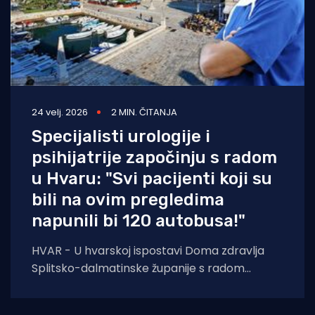
24 velj. 2026
2 MIN. ČITANJA
Specijalisti urologije i
psihijatrije započinju s radom
u Hvaru: "Svi pacijenti koji su
bili na ovim pregledima
napunili bi 120 autobusa!"
HVAR - U hvarskoj ispostavi Doma zdravlja
Splitsko-dalmatinske županije s radom
započinju urolog i psihijatar koji će
pregledavati i obrađivati