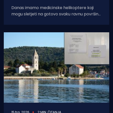
Danas imamo medicinske helikoptere koji
mogu sletjeti na gotovo svaku ravnu površinu.
Imamo i brze medicinske brodice,
opremljene najsuvremenijom opremom.
15 tra. 2026
2 MIN. ČITANJA