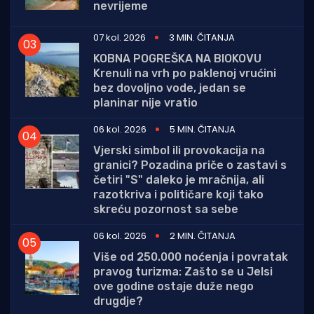
nevrijeme
07 kol. 2026
3 MIN. ČITANJA
KOBNA POGREŠKA NA BIOKOVU
Krenuli na vrh po paklenoj vrućini
bez dovoljno vode, jedan se
planinar nije vratio
06 kol. 2026
5 MIN. ČITANJA
Vjerski simbol ili provokacija na
granici? Pozadina priče o zastavi s
četiri "S" daleko je mračnija, ali
razotkriva i političare koji tako
skreću pozornost sa sebe
06 kol. 2026
2 MIN. ČITANJA
Više od 250.000 noćenja i povratak
pravog turizma: Zašto se u Jelsi
ove godine ostaje duže nego
drugdje?