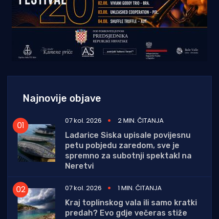
Najnovije objave
07 kol. 2026
2 MIN. ČITANJA
Lađarice Siska upisale povijesnu
petu pobjedu zaredom, sve je
spremno za subotnji spektakl na
Neretvi
07 kol. 2026
1 MIN. ČITANJA
Kraj toplinskog vala ili samo kratki
predah? Evo gdje večeras stiže