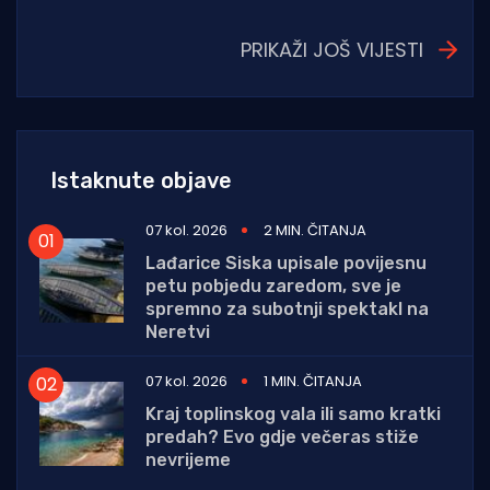
PRIKAŽI JOŠ VIJESTI
Istaknute objave
07 kol. 2026
2 MIN. ČITANJA
Lađarice Siska upisale povijesnu
petu pobjedu zaredom, sve je
spremno za subotnji spektakl na
Neretvi
07 kol. 2026
1 MIN. ČITANJA
Kraj toplinskog vala ili samo kratki
predah? Evo gdje večeras stiže
nevrijeme