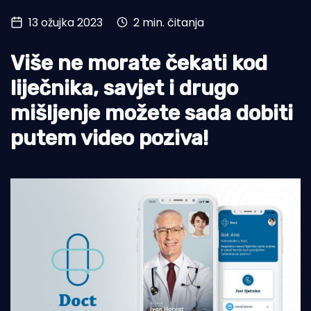
13 ožujka 2023
2 min. čitanja
Turizam i nautika
Pomorstvo
Više ne morate čekati kod
Ribolov
liječnika, savjet i drugo
mišljenje možete sada dobiti
Ekologija
putem video poziva!
Tradicija i kultura