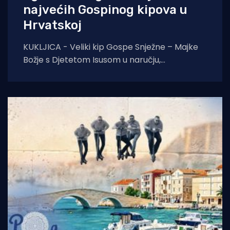
najvećih Gospinog kipova u
Hrvatskoj
KUKLJICA - Veliki kip Gospe Snježne – Majke
Božje s Djetetom Isusom u naručju,
blagoslovio je zadarski nadbiskup Milan
Zgrablić za vrijeme