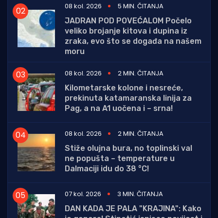
08 kol. 2026
5 MIN. ČITANJA
JADRAN POD POVEĆALOM Počelo
veliko brojanje kitova i dupina iz
zraka, evo što se događa na našem
moru
08 kol. 2026
2 MIN. ČITANJA
Kilometarske kolone i nesreće,
prekinuta katamaranska linija za
Pag, a na A1 uočena i – srna!
08 kol. 2026
2 MIN. ČITANJA
Stiže olujna bura, no toplinski val
ne popušta – temperature u
Dalmaciji idu do 38 °C!
07 kol. 2026
3 MIN. ČITANJA
DAN KADA JE PALA "KRAJINA": Kako