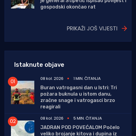
je general Stipetić ispisao povijest i
gospodski okončao rat
PRIKAŽI JOŠ VIJESTI
Istaknute objave
08 kol. 2026
1 MIN. ČITANJA
Buran vatrogasni dan u Istri: Tri
požara buknula u istom danu,
zračne snage i vatrogasci brzo
reagirali
08 kol. 2026
5 MIN. ČITANJA
JADRAN POD POVEĆALOM Počelo
veliko brojanje kitova i dupina iz