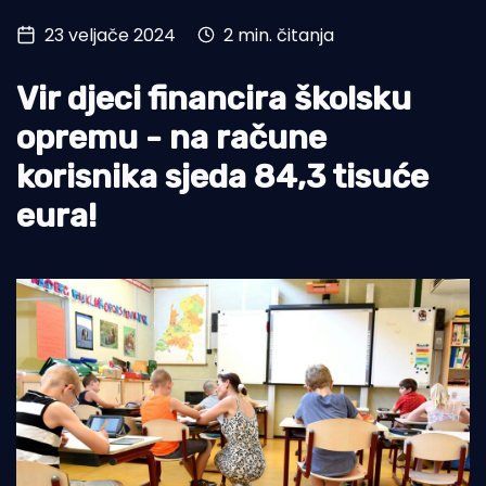
23 veljače 2024
2 min. čitanja
Turizam i nautika
Pomorstvo
Vir djeci financira školsku
Ribolov
opremu - na račune
korisnika sjeda 84,3 tisuće
Ekologija
eura!
Tradicija i kultura