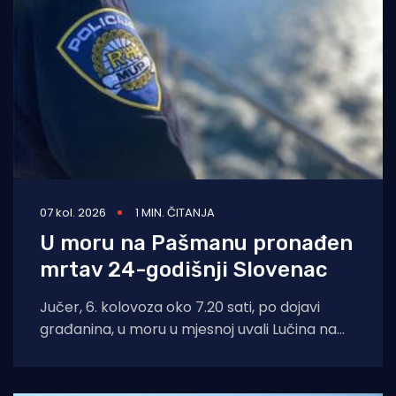
07 kol. 2026
1 MIN. ČITANJA
U moru na Pašmanu pronađen
mrtav 24-godišnji Slovenac
Jučer, 6. kolovoza oko 7.20 sati, po dojavi
građanina, u moru u mjesnoj uvali Lučina na
Pašmanu pronađeno je