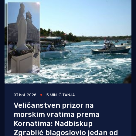
07 kol. 2026
5 MIN. ČITANJA
Veličanstven prizor na
morskim vratima prema
Kornatima: Nadbiskup
Zgrablić blagoslovio jedan od