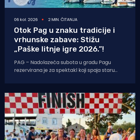
06 kol. 2026
2 MIN. ČITANJA
Otok Pag u znaku tradicije i
vrhunske zabave: Stižu
„Paške litnje igre 2026.”!
PAG – Nadolazeća subota u gradu Pagu
rezervirana je za spektakl koji spaja staru
tradiciju, natjecateljski duh i vrhunski provod.
U