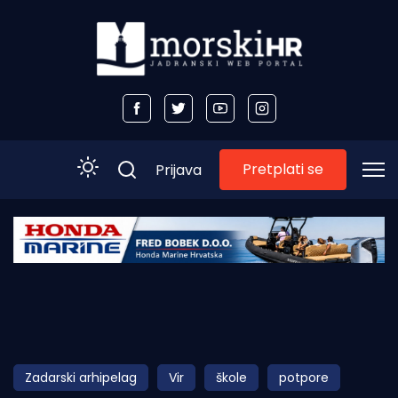
Pretplati se
Prijava
Početna
Morski plus
Morski TV
Obala
Zadarski arhipelag
Vir
škole
potpore
Otoci