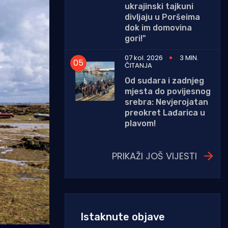
ukrajinski tajkuni
divljaju u Poršeima
dok im domovina
gori!"
07 kol. 2026
3 MIN.
ČITANJA
Od sudara i zadnjeg
mjesta do povijesnog
srebra: Nevjerojatan
preokret Lađarica u
plavom!
PRIKAŽI JOŠ VIJESTI
Istaknute objave