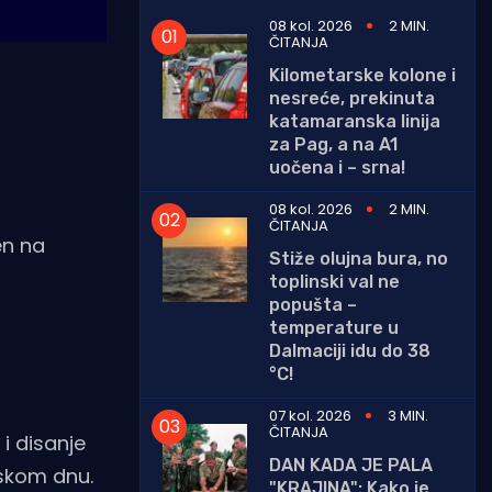
08 kol. 2026
2 MIN.
ČITANJA
Kilometarske kolone i
nesreće, prekinuta
katamaranska linija
za Pag, a na A1
uočena i – srna!
08 kol. 2026
2 MIN.
ČITANJA
en na
Stiže olujna bura, no
toplinski val ne
popušta –
temperature u
Dalmaciji idu do 38
°C!
07 kol. 2026
3 MIN.
ČITANJA
i disanje
DAN KADA JE PALA
rskom dnu.
"KRAJINA": Kako je