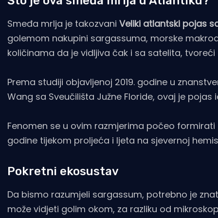
Što je ova smeđa mrlja u Atlantiku?
Smeđa mrlja je takozvani
Veliki atlantski pojas 
golemom nakupini sargassuma, morske makroalge 
količinama da je vidljiva čak i sa satelita, tvoreć
Prema studiji objavljenoj 2019. godine u znans
Wang sa Sveučilišta Južne Floride, ovaj je pojas 
Fenomen se u ovim razmjerima počeo formirati 2
godine tijekom proljeća i ljeta na sjevernoj hemi
Pokretni ekosustav
Da bismo razumjeli sargassum, potrebno je znati
može vidjeti golim okom, za razliku od mikroskops