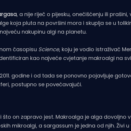
sargasa
, a nije riječ o pijesku, onečišćenju ili prašini,
koja pluta na površini mora i skuplja se u tolik
i najveću nakupinu algi na planetu.
tvenom časopisu
Science
, koju je vodio istraživač M
identificiran kao najveće cvjetanje makroalgi na svi
011. godine i od tada se ponovno pojavljuje goto
sferi, postupno se povećavajući.
 što on zapravo jest. Makroalga je alga dovoljno v
kih mikroalgi, a sargassum je jedna od njih. Živi u 