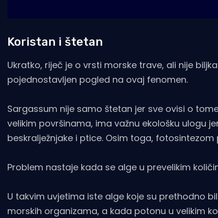
Koristan i štetan
Ukratko, riječ je o vrsti morske trave, ali nije bilj
pojednostavljen pogled na ovaj fenomen.
Sargassum nije samo štetan jer sve ovisi o tom
velikim površinama, ima važnu ekološku ulogu jer s
beskralježnjake i ptice. Osim toga, fotosintezom 
Problem nastaje kada se alge u prevelikim količin
U takvim uvjetima iste alge koje su prethodno bi
morskih organizama, a kada potonu u velikim kol