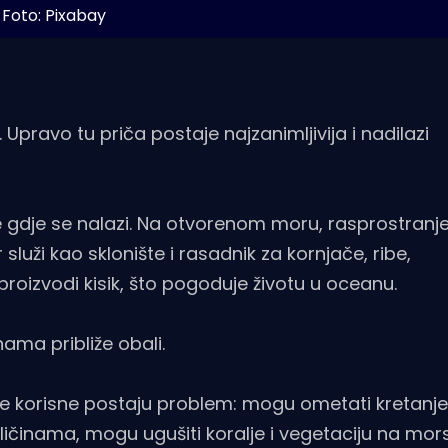
Foto: Pixabay
ka. Upravo tu priča postaje najzanimljivija i nadilazi
e gdje se nalazi. Na otvorenom moru, rasprostranj
luži kao sklonište i rasadnik za kornjače, ribe,
proizvodi kisik, što pogoduje životu u oceanu.
ama približe obali.
le korisne postaju problem: mogu ometati kretanje 
ičinama, mogu ugušiti koralje i vegetaciju na mo