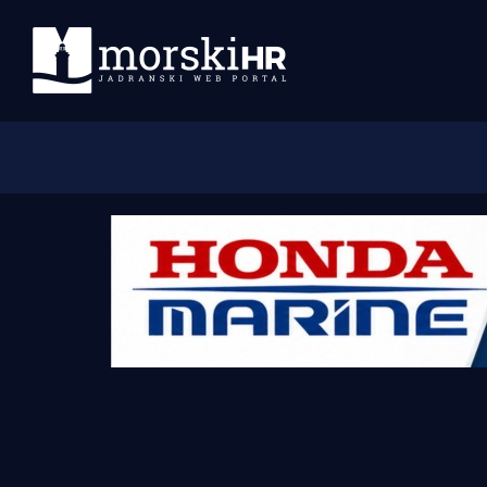
Početna
Morski plus
Morski TV
Obala
Otoci
Turizam i nautika