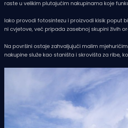
raste u velikim plutajućim nakupinama koje funk
Iako provodi fotosintezu i proizvodi kisik poput bi
ni cvjetove, već pripada zasebnoj skupini živih 
Na površini ostaje zahvaljujući malim mjehurićim
nakupine služe kao staništa i skrovišta za ribe, k