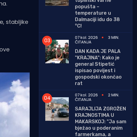
toplinski val ne
na.
popušta –
temperature u
Dalmaciji idu do 38
, stabljike
°C!
07 kol. 2026
3 MIN.
ČITANJA
gove
DAN KADA JE PALA
"KRAJINA": Kako je
general Stipetić
ispisao povijest i
gospodski okončao
rat
07 kol. 2026
2 MIN.
ČITANJA
SARAJLIJA ZGROŽEN
KRAJNOSTIMA U
MAKARSKOJ: "Ja sam
bježao u poderanim
farmerkama, a