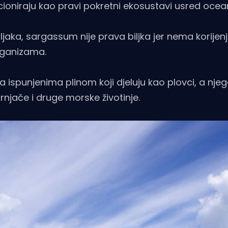
cioniraju kao pravi pokretni ekosustavi usred ocea
ljaka, sargassum nije prava biljka jer nema korijenje
organizama.
a ispunjenima plinom koji djeluju kao plovci, a nje
ornjače i druge morske životinje.