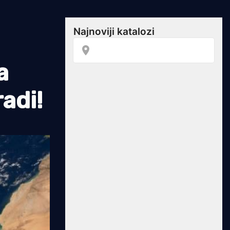
a
adi!