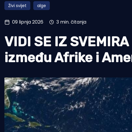
Živi svijet
alge
Pomorstvo
Ribolov
09 lipnja 2026
3 min. čitanja
Ekologija
VIDI SE IZ SVEMIRA
Tradicija i kultura
između Afrike i Amer