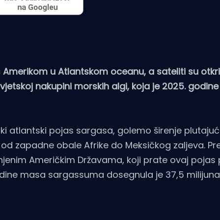
 Amerikom u Atlantskom oceanu, a sateliti su otkri
vjetskoj nakupini morskih algi, koja je 2025. godine
i atlantski pojas sargasa, golemo širenje plutaju
od zapadne obale Afrike do Meksičkog zaljeva. P
edinjenim Američkim Državama, koji prate ovaj poja
godine masa sargassuma dosegnula je 37,5 milijuna