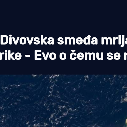
 Divovska smeđa mrlj
ike - Evo o čemu se r