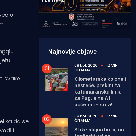
 već o
im
engqiu
Najnovije objave
jetu.
08 kol. 2026
2 MIN.
ČITANJA
vo svake
Kilometarske kolone i
nesreće, prekinuta
katamaranska linija
za Pag, a na A1
uočena i – srna!
08 kol. 2026
2 MIN.
elika da se
ČITANJA
vodi i
Stiže olujna bura, no