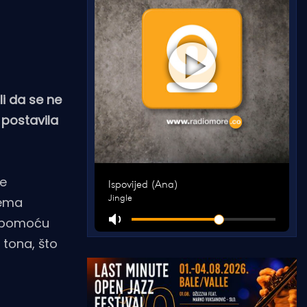
li da se ne
 postavila
će
rema
s pomoću
 tona, što