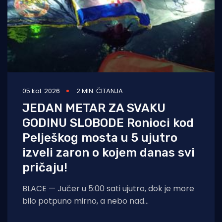
05 kol. 2026
2 MIN. ČITANJA
JEDAN METAR ZA SVAKU
GODINU SLOBODE Ronioci kod
Pelješkog mosta u 5 ujutro
izveli zaron o kojem danas svi
pričaju!
BLACE — Jučer u 5:00 sati ujutro, dok je more
bilo potpuno mirno, a nebo nad
dalmatinskom obalom još obavijeno