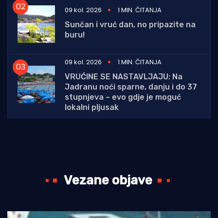
09 kol. 2026
1 MIN. ČITANJA
Sunčan i vruć dan, no pripazite na
buru!
09 kol. 2026
1 MIN. ČITANJA
VRUĆINE SE NASTAVLJAJU: Na
Jadranu noći sparne, danju i do 37
stupnjeva – evo gdje je moguć
lokalni pljusak
Vezane objave