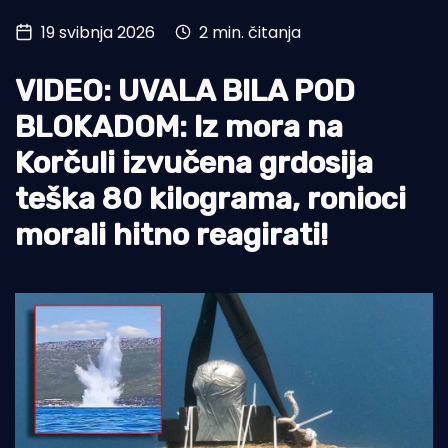
19 svibnja 2026
2 min. čitanja
Turizam i nautika
Pomorstvo
VIDEO: UVALA BILA POD
Ribolov
BLOKADOM: Iz mora na
Korčuli izvučena grdosija
Ekologija
teška 80 kilograma, ronioci
Tradicija i kultura
morali hitno reagirati!