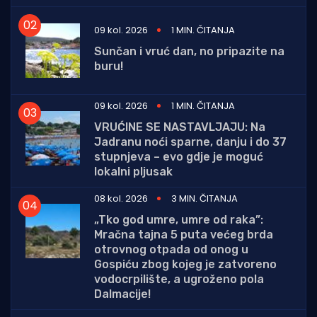
09 kol. 2026
1 MIN. ČITANJA
Sunčan i vruć dan, no pripazite na
buru!
09 kol. 2026
1 MIN. ČITANJA
VRUĆINE SE NASTAVLJAJU: Na
Jadranu noći sparne, danju i do 37
stupnjeva – evo gdje je moguć
lokalni pljusak
08 kol. 2026
3 MIN. ČITANJA
„Tko god umre, umre od raka”:
Mračna tajna 5 puta većeg brda
otrovnog otpada od onog u
Gospiću zbog kojeg je zatvoreno
vodocrpilište, a ugroženo pola
Dalmacije!