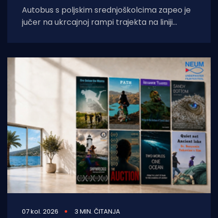
Autobus s poljskim srednjoškolcima zapeo je
jučer na ukrcajnoj rampi trajekta na liniji
Orebić-Korčula, zbog čega je promet bio
07 kol. 2026
3 MIN. ČITANJA