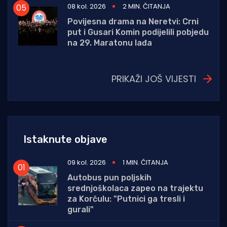
08 kol. 2026
2 MIN. ČITANJA
Povijesna drama na Neretvi: Crni
put i Gusari Komin podijelili pobjedu
na 29. Maratonu lađa
PRIKAŽI JOŠ VIJESTI
Istaknute objave
09 kol. 2026
1 MIN. ČITANJA
Autobus pun poljskih
srednjoškolaca zapeo na trajektu
za Korčulu: "Putnici ga tresli i
gurali"