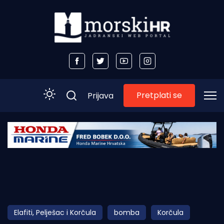
Pretplati se
Prijava
Početna
Morski plus
Morski TV
Obala
Elafiti, Pelješac i Korčula
bomba
Korčula
Otoci