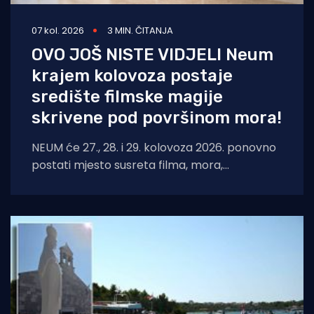
07 kol. 2026
3 MIN. ČITANJA
OVO JOŠ NISTE VIDJELI Neum
krajem kolovoza postaje
središte filmske magije
skrivene pod površinom mora!
NEUM će 27., 28. i 29. kolovoza 2026. ponovno
postati mjesto susreta filma, mora,
umjetnosti i međunarodnih autora. Neum
Underwater