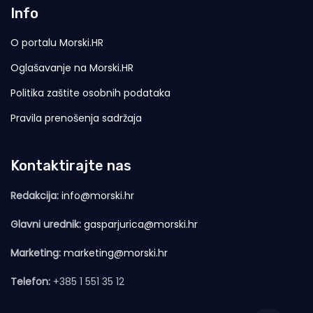
Info
O portalu Morski.HR
Oglašavanje na Morski.HR
Politika zaštite osobnih podataka
Pravila prenošenja sadržaja
Kontaktirajte nas
Redakcija:
info@morski.hr
Glavni urednik:
gasparjurica@morski.hr
Marketing:
marketing@morski.hr
Telefon:
+385 1 551 35 12