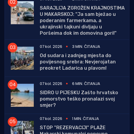
SARAJLIJA ZGROŽEN KRAJNOSTIMA
U MAKARSKOJ: "Ja sam bježao u
poderanim farmerkama, a
ukrajinski tajkuni divljaju u
Poršeima dok im domovina gori!"
07 kol. 2026
3 MIN. ČITANJA
Od sudara i zadnjeg mjesta do
povijesnog srebra: Nevjerojatan
preokret Lađarica u plavom!
07 kol. 2026
6 MIN. ČITANJA
SIDRO U PIJESKU Zašto hrvatsko
pomorstvo teško pronalazi svoj
smjer?
07 kol. 2026
1 MIN. ČITANJA
STOP "REZERVACIJI" PLAŽE
Makarski komunalci ponovno