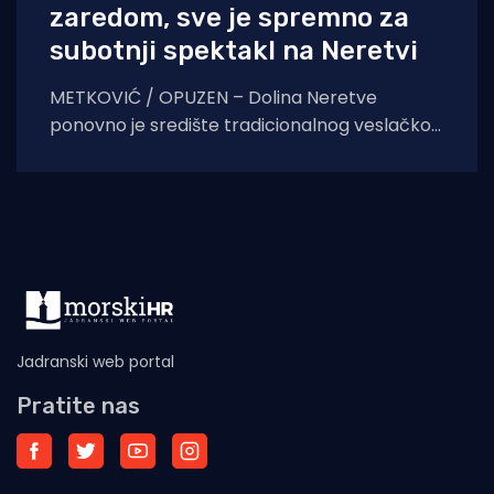
zaredom, sve je spremno za
subotnji spektakl na Neretvi
METKOVIĆ / OPUZEN – Dolina Neretve
ponovno je središte tradicionalnog veslačkog
spektakla. Kao uvertira za subotnji 29.
Maraton lađa, u petak navečer
Jadranski web portal
Pratite nas