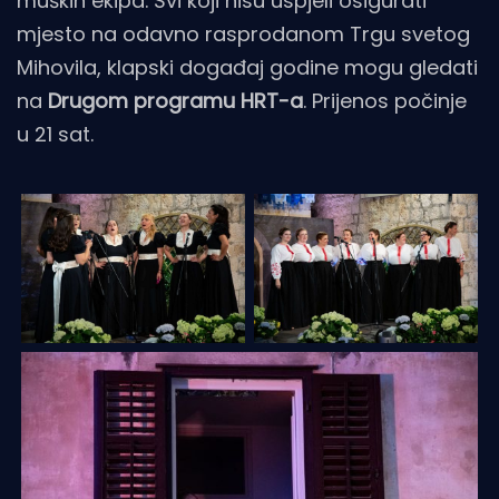
muških ekipa. Svi koji nisu uspjeli osigurati
mjesto na odavno rasprodanom Trgu svetog
Mihovila, klapski događaj godine mogu gledati
na
Drugom programu HRT-a
. Prijenos počinje
u 21 sat.