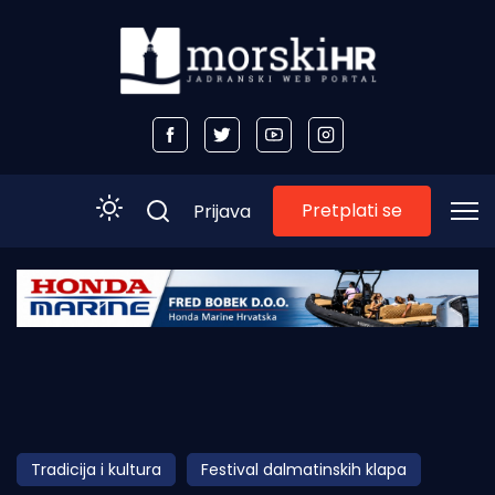
Pretplati se
Prijava
Početna
Morski plus
Morski TV
Obala
Tradicija i kultura
Festival dalmatinskih klapa
Otoci