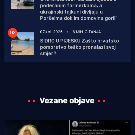
poderanim farmerkama, a
ukrajinski tajkuni divljaju u
Poršeima dok im domovina gori!"
07 kol. 2026
6 MIN. ČITANJA
SIDRO U PIJESKU Zašto hrvatsko
pomorstvo teško pronalazi svoj
smjer?
Vezane objave