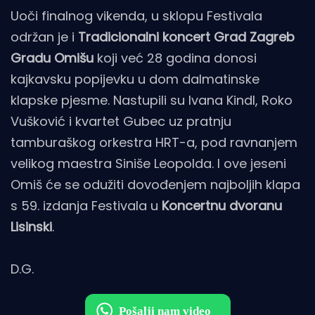
Uoči finalnog vikenda, u sklopu Festivala
održan je i
Tradicionalni koncert
Grad Zagreb
Gradu Omišu
koji već 28 godina donosi
kajkavsku popijevku u dom dalmatinske
klapske pjesme. Nastupili su Ivana Kindl, Roko
Vušković i kvartet Gubec uz pratnju
tamburaškog orkestra HRT-a, pod ravnanjem
velikog maestra Siniše Leopolda. I ove jeseni
Omiš će se odužiti dovođenjem najboljih klapa
s 59. izdanja Festivala u
Koncertnu dvoranu
Lisinski
.
D.G.