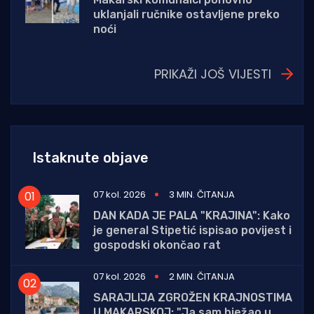
uklanjali ručnike ostavljene preko
noći
PRIKAŽI JOŠ VIJESTI
Istaknute objave
07 kol. 2026
3 MIN. ČITANJA
DAN KADA JE PALA "KRAJINA": Kako
je general Stipetić ispisao povijest i
gospodski okončao rat
07 kol. 2026
2 MIN. ČITANJA
SARAJLIJA ZGROŽEN KRAJNOSTIMA
U MAKARSKOJ: "Ja sam bježao u