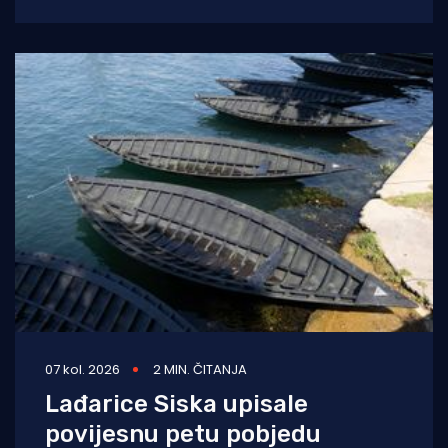
blagoslovio je zadarski nadbiskup Milan
Zgrablić za vrijeme
07 kol. 2026
2 MIN. ČITANJA
Lađarice Siska upisale
povijesnu petu pobjedu