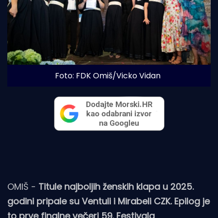
Foto: FDK Omiš/Vicko Vidan
OMIŠ -
Titule najboljih ženskih klapa u 2025.
godini pripale su Ventuli i Mirabeli CZK. Epilog je
to prve finalne večeri 59. Festivala