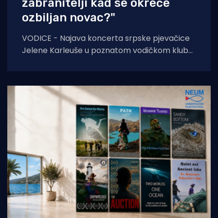
zabranitelji kad se okreće
ozbiljan novac?"
VODICE - Najava koncerta srpske pjevačice
Jelene Karleuše u poznatom vodičkom klubu
"Hacienda" podigla je veliku prašinu na
domaćoj