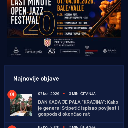
Najnovije objave
07 kol. 2026
3 MIN. ČITANJA
DAN KADA JE PALA "KRAJINA": Kako
je general Stipetić ispisao povijest i
gospodski okončao rat
07 kol. 2026
2 MIN. ČITANJA