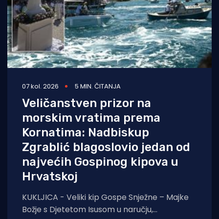
07 kol. 2026
5 MIN. ČITANJA
Veličanstven prizor na
morskim vratima prema
Kornatima: Nadbiskup
Zgrablić blagoslovio jedan od
najvećih Gospinog kipova u
Hrvatskoj
KUKLJICA - Veliki kip Gospe Snježne – Majke
Božje s Djetetom Isusom u naručju,