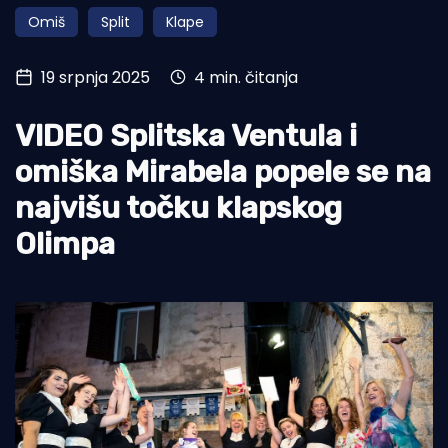
Omiš
Split
Klape
Turizam i nautika
Pomorstvo
19 srpnja 2025
4 min. čitanja
Ribolov
VIDEO Splitska Ventula i
Ekologija
omiška Mirabela popele se na
Tradicija i kultura
najvišu točku klapskog
Olimpa