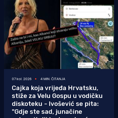
07 kol. 2026
4 MIN. ČITANJA
Cajka koja vrijeđa Hrvatsku,
stiže za Velu Gospu u vodičku
diskoteku - Ivošević se pita:
"Gdje ste sad, junačine