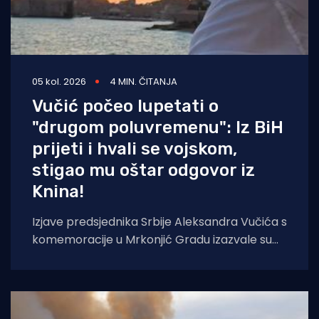
05 kol. 2026
4 MIN. ČITANJA
Vučić počeo lupetati o
"drugom poluvremenu": Iz BiH
prijeti i hvali se vojskom,
stigao mu oštar odgovor iz
Knina!
Izjave predsjednika Srbije Aleksandra Vučića s
komemoracije u Mrkonjić Gradu izazvale su
val reakcija u hrvatskom političkom vrhu.
Vučić je