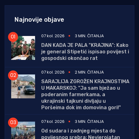
Najnovije objave
07 kol. 2026
3 MIN. ČITANJA
DAN KADA JE PALA "KRAJINA": Kako
je general Stipetić ispisao povijest i
gospodski okončao rat
07 kol. 2026
2 MIN. ČITANJA
SARAJLIJA ZGROŽEN KRAJNOSTIMA
U MAKARSKOJ: "Ja sam bježao u
poderanim farmerkama, a
ukrajinski tajkuni divljaju u
Poršeima dok im domovina gori!"
07 kol. 2026
3 MIN. ČITANJA
Od sudara i zadnjeg mjesta do
povijesnog srebra: Nevjerojatan