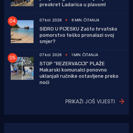
preokret Lađarica u plavom!
07 kol. 2026
6 MIN. ČITANJA
SIDRO U PIJESKU Zašto hrvatsko
pomorstvo teško pronalazi svoj
smjer?
07 kol. 2026
1 MIN. ČITANJA
STOP "REZERVACIJI" PLAŽE
Makarski komunalci ponovno
uklanjali ručnike ostavljene preko
noći
PRIKAŽI JOŠ VIJESTI