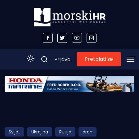
Pretplati se
Prijava
Početna
Morski plus
Morski TV
Obala
Svijet
Ukrajina
Rusija
dron
Otoci