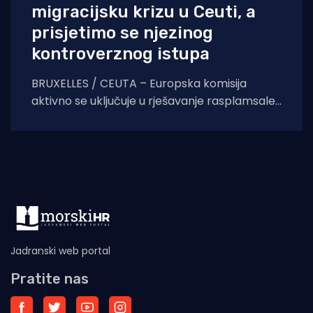
migracijsku krizu u Ceuti, a
prisjetimo se njezinog
kontroverznog istupa
BRUXELLES / CEUTA – Europska komisija
aktivno se uključuje u rješavanje rasplamsale
migracijske krize u španjolskoj enklavi Ceuti.
Odlukom predsjednice EK Ursule
Jadranski web portal
Pratite nas