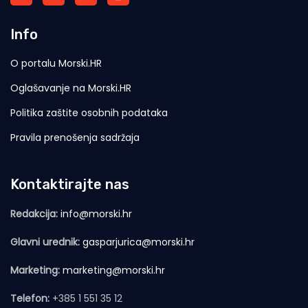
Info
O portalu Morski.HR
Oglašavanje na Morski.HR
Politika zaštite osobnih podataka
Pravila prenošenja sadržaja
Kontaktirajte nas
Redakcija:
info@morski.hr
Glavni urednik:
gasparjurica@morski.hr
Marketing:
marketing@morski.hr
Telefon:
+385 1 551 35 12