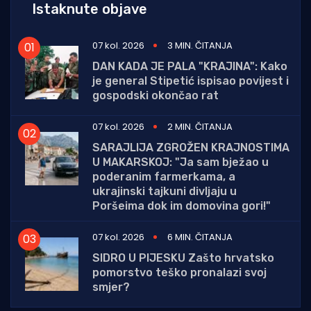
Istaknute objave
07 kol. 2026
3 MIN. ČITANJA
DAN KADA JE PALA "KRAJINA": Kako
je general Stipetić ispisao povijest i
gospodski okončao rat
07 kol. 2026
2 MIN. ČITANJA
SARAJLIJA ZGROŽEN KRAJNOSTIMA
U MAKARSKOJ: "Ja sam bježao u
poderanim farmerkama, a
ukrajinski tajkuni divljaju u
Poršeima dok im domovina gori!"
07 kol. 2026
6 MIN. ČITANJA
SIDRO U PIJESKU Zašto hrvatsko
pomorstvo teško pronalazi svoj
smjer?