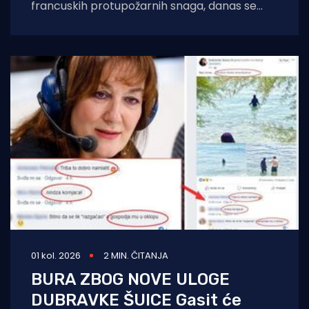
francuskih protupožarnih snaga, danas se
javio kapetan hrvatske posade Canadaira
bojnik Igor Mindoljević:
01 kol. 2026
2 MIN. ČITANJA
BURA ZBOG NOVE ULOGE
DUBRAVKE ŠUICE Gasit će