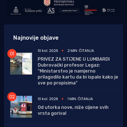
Najnovije objave
10 kol. 2026
2 MIN. ČITANJA
PRIVEZ ZA STIJENE U LUMBARDI
Dubrovački profesor Legaz:
"Ministarstvo je namjerno
prilagodilo kartu da bi ispalo kako je
sve po propisima"
10 kol. 2026
1 MIN. ČITANJA
Od utorka nove, niže cijene svih
vrsta goriva!