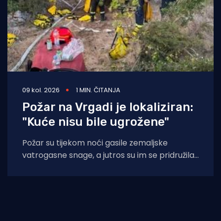
09 kol. 2026
1 MIN. ČITANJA
Požar na Vrgadi je lokaliziran:
"Kuće nisu bile ugrožene"
Požar su tijekom noći gasile zemaljske
vatrogasne snage, a jutros su im se pridružila i
dva kanadera koji su zalijevali