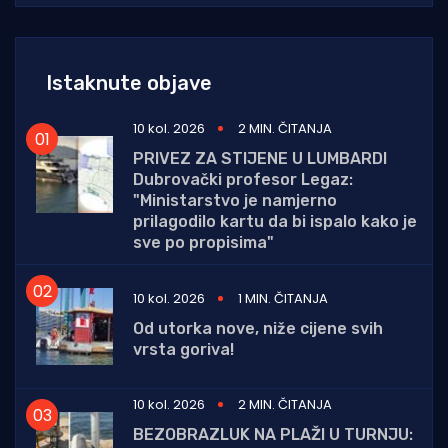
Istaknute objave
10 kol. 2026
2 MIN. ČITANJA
PRIVEZ ZA STIJENE U LUMBARDI
Dubrovački profesor Legaz:
"Ministarstvo je namjerno
prilagodilo kartu da bi ispalo kako je
sve po propisima"
10 kol. 2026
1 MIN. ČITANJA
Od utorka nove, niže cijene svih
vrsta goriva!
10 kol. 2026
2 MIN. ČITANJA
BEZOBRAZLUK NA PLAŽI U TURNJU: