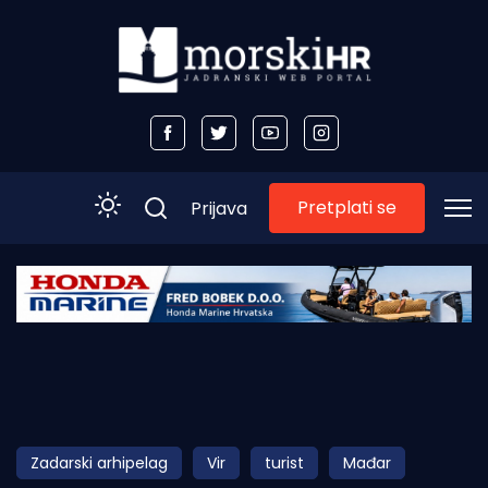
Pretplati se
Prijava
Početna
Morski plus
Morski TV
Obala
Zadarski arhipelag
Vir
turist
Mađar
Otoci