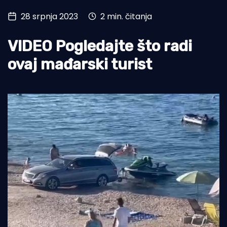
28 srpnja 2023
2 min. čitanja
Turizam i nautika
Pomorstvo
VIDEO Pogledajte što radi
Ribolov
ovaj mađarski turist
Ekologija
Tradicija i kultura