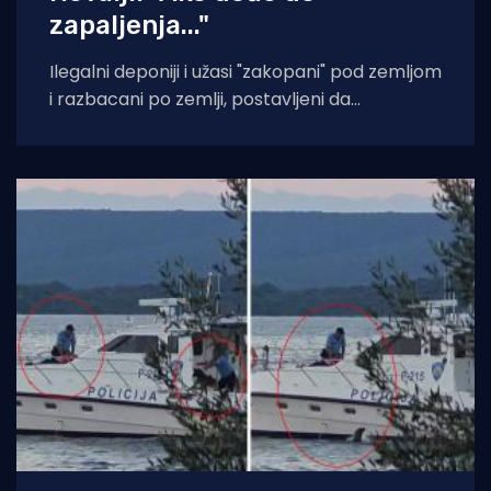
zapaljenja..."
Ilegalni deponiji i užasi "zakopani" pod zemljom
i razbacani po zemlji, postavljeni da
potencijalno i vrlo izgledno truju