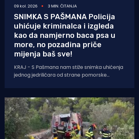
09 kol. 2026
3 MIN. ČITANJA
SNIMKA S PAŠMANA Policija
uhićuje kriminalca i izgleda
kao da namjerno baca psa u
more, no pozadina priče
mijenja baš sve!
KRAJ - S Pašmana nam stiže snimka uhićenja
jednog jedriličara od strane pomorske
policije, koja je morala upotrijebiti sredstva
prisile. Na