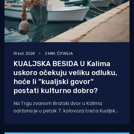
10 kol. 2026
2 MIN. ČITANJA
KUALJSKA BESIDA U Kalima
uskoro očekuju veliku odluku,
hoće li "kualjski govor"
postati kulturno dobro?
Na Trgu zvanom Bratski dvor u Kalima
održana je u petak 7. kolovoza treća Kualjska
besida, manifestacija posvećena očuvanju
kualjskog