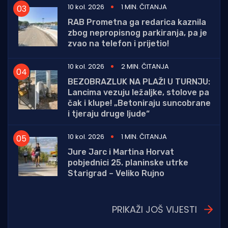
10 kol. 2026
1 MIN. ČITANJA
RAB Prometna ga redarica kaznila
zbog nepropisnog parkiranja, pa je
zvao na telefon i prijetio!
10 kol. 2026
2 MIN. ČITANJA
BEZOBRAZLUK NA PLAŽI U TURNJU:
Lancima vezuju ležaljke, stolove pa
čak i klupe! „Betoniraju suncobrane
i tjeraju druge ljude“
10 kol. 2026
1 MIN. ČITANJA
Jure Jarc i Martina Horvat
pobjednici 25. planinske utrke
Starigrad – Veliko Rujno
PRIKAŽI JOŠ VIJESTI