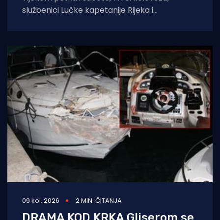
službenici Lučke kapetanije Rijeka i
pripadajućih ispostava spasili su ukupno četiri
osobe.
09 kol. 2026
2 MIN. ČITANJA
DRAMA KOD KRKA Gliserom se