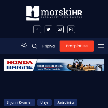
Pretplati se
Prijava
Početna
Morski plus
Morski TV
Obala
Brijuni i Kvarner
Unije
Jadrolinija
Otoci