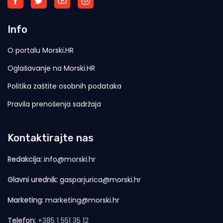
Info
O portalu Morski.HR
Oglašavanje na Morski.HR
Politika zaštite osobnih podataka
Pravila prenošenja sadržaja
Kontaktirajte nas
Redakcija:
info@morski.hr
Glavni urednik:
gasparjurica@morski.hr
Marketing:
marketing@morski.hr
Telefon:
+385 1 551 35 12