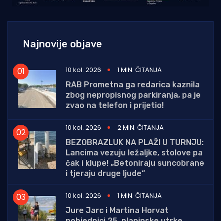
Najnovije objave
10 kol. 2026
1 MIN. ČITANJA
RAB Prometna ga redarica kaznila
zbog nepropisnog parkiranja, pa je
zvao na telefon i prijetio!
10 kol. 2026
2 MIN. ČITANJA
BEZOBRAZLUK NA PLAŽI U TURNJU:
Lancima vezuju ležaljke, stolove pa
čak i klupe! „Betoniraju suncobrane
i tjeraju druge ljude“
10 kol. 2026
1 MIN. ČITANJA
Jure Jarc i Martina Horvat
pobjednici 25. planinske utrke