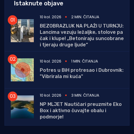
Istaknute objave
10 kol. 2026
2 MIN. ČITANJA
BEZOBRAZLUK NA PLAŽI U TURNJU:
Lancima vezuju ležaljke, stolove pa
čak i klupe! „Betoniraju suncobrane
i tjeraju druge ljude“
10 kol. 2026
1 MIN. ČITANJA
Potres u BiH protresao i Dubrovnik:
"Vibrirala mi kuća"
10 kol. 2026
3 MIN. ČITANJA
NP MLJET Nautičari preuzmite Eko
Box i aktivno čuvajte obalu i
podmorje!