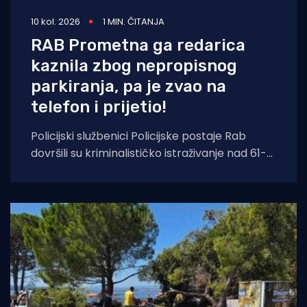
10 kol. 2026
1 MIN. ČITANJA
RAB Prometna ga redarica
kaznila zbog nepropisnog
parkiranja, pa je zvao na
telefon i prijetio!
Policijski službenici Policijske postaje Rab
dovršili su kriminalističko istraživanje nad 61-
godišnjim hrvatskim državljaninom zbog
sumnje u počinjenje prekršaja iz