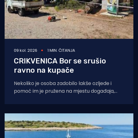
09 kol. 2026
1 MIN. ČITANJA
CRIKVENICA Bor se srušio
ravno na kupače
Nekoliko je osoba zadobilo lakše ozljede i
pomoć im je pružena na mjestu događaja,
javlja portal Crikva.hr. Pri padu