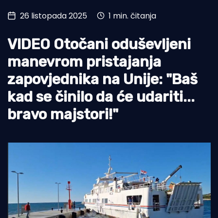
26 listopada 2025
1 min. čitanja
Turizam i nautika
Pomorstvo
VIDEO Otočani oduševljeni
Ribolov
manevrom pristajanja
zapovjednika na Unije: "Baš
Ekologija
kad se činilo da će udariti...
Tradicija i kultura
bravo majstori!"