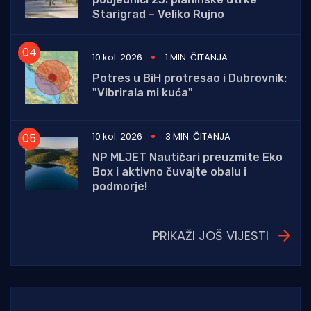
Starigrad – Veliko Rujno
10 kol. 2026
1 MIN. ČITANJA
Potres u BiH protresao i Dubrovnik:
"Vibrirala mi kuća"
10 kol. 2026
3 MIN. ČITANJA
NP MLJET Nautičari preuzmite Eko
Box i aktivno čuvajte obalu i
podmorje!
PRIKAŽI JOŠ VIJESTI