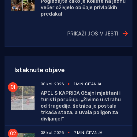
Pogledajte kako je Kolište na jednu
večer oživjelo običaje privlačkih
predaka!
PRIKAŽI JOŠ VIJESTI
Istaknute objave
08 kol. 2026
1 MIN. ČITANJA
APEL S KAPRIJA Očajni mještani i
turisti poručuju: „Živimo u strahu
od tragedije, šetnica je postala
trkaća staza, a uvala poligon za
divljanje!“
08 kol. 2026
7 MIN. ČITANJA