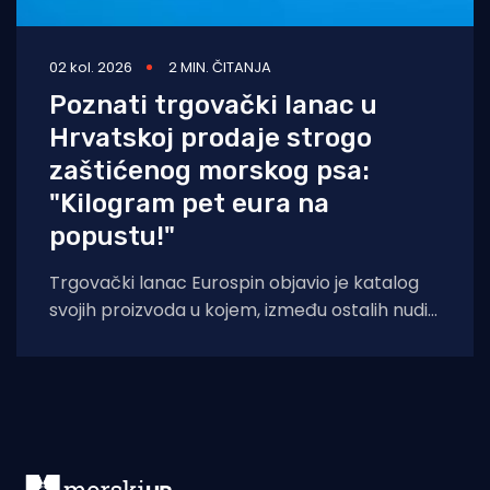
02 kol. 2026
2 MIN. ČITANJA
Poznati trgovački lanac u
Hrvatskoj prodaje strogo
zaštićenog morskog psa:
"Kilogram pet eura na
popustu!"
Trgovački lanac Eurospin objavio je katalog
svojih proizvoda u kojem, između ostalih nudi
filete morskog psa modrulja, koji je u