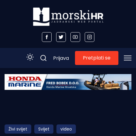
Pretplati se
Prijava
Početna
Morski plus
Morski TV
Obala
Živi svijet
Svijet
video
Otoci