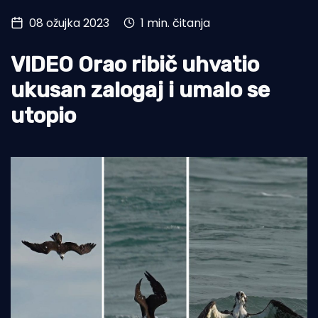
08 ožujka 2023
1 min. čitanja
Turizam i nautika
Pomorstvo
VIDEO Orao ribič uhvatio
Ribolov
ukusan zalogaj i umalo se
utopio
Ekologija
Tradicija i kultura