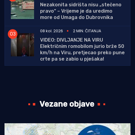
Nezakonita sidrišta nisu „stečeno
pravo“ – Vrijeme je da uredimo
more od Umaga do Dubrovnika
08 kol. 2026
2 MIN. ČITANJA
VIDEO: DIVLJANJE NA VIRU
Električnim romobilom jurio brže 50
km/h na Viru, pretjecao preko pune
crte pa se zabio u pješaka!
Vezane objave