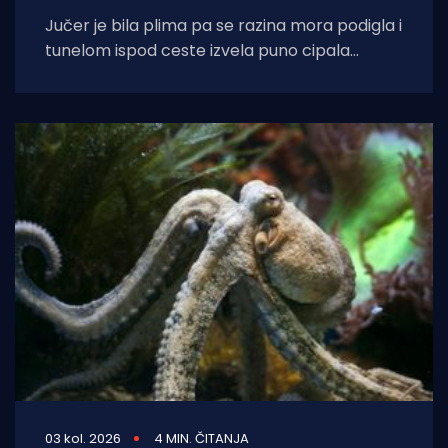
Jučer je bila plima pa se razina mora podigla i
tunelom ispod ceste izvela puno cipala
balavaca do samog izvora
03 kol. 2026
4 MIN. ČITANJA