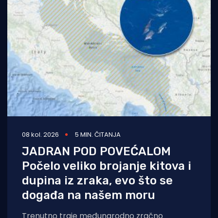
08 kol. 2026
5 MIN. ČITANJA
JADRAN POD POVEĆALOM
Počelo veliko brojanje kitova i
dupina iz zraka, evo što se
događa na našem moru
Trenutno traje međunarodno zračno