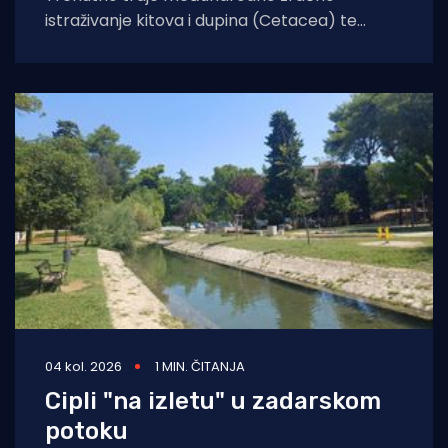
istraživanje kitova i dupina (Cetacea) te
morskih kornjača koje će obuhvatiti cijelo
područje Jadranskog mora. Cilj
04 kol. 2026
1 MIN. ČITANJA
Cipli "na izletu" u zadarskom
potoku