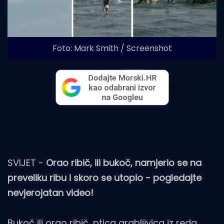
Foto: Mark Smith / Screenshot
SVIJET -
Orao ribič, ili bukoč, namjerio se na
preveliku ribu i skoro se utopio - pogledajte
nevjerojatan video!
Bukoč ili orao ribič, ptica grabljivica iz reda