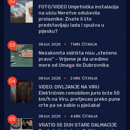
FOTO/VIDEO Umjetnička instalacija
na ušću Neretve oduševila
prolaznike: Znate li što
predstavljaju lađa i spužva u
pijesku?
08 kol. 2026
7 MIN. ČITANJA
Nezakonita sidrišta nisu „stečeno
pravo“ – Vrijeme je da uredimo
more od Umaga do Dubrovnika
08 kol. 2026
2 MIN. ČITANJA
VIDEO: DIVLJANJE NA VIRU
Električnim romobilom jurio brže 50
km/h na Viru, pretjecao preko pune
crte pa se zabio u pješaka!
08 kol. 2026
4 MIN. ČITANJA
VRATIO SE DUH STARE DALMACIJE