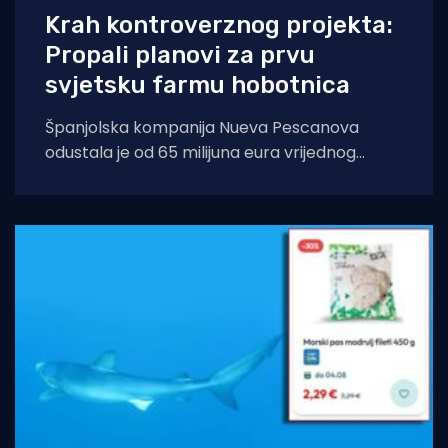
Krah kontroverznog projekta:
Propali planovi za prvu
svjetsku farmu hobotnica
Španjolska kompanija Nueva Pescanova
odustala je od 65 milijuna eura vrijednog
projekta na Kanarskim otocima. Odluka
dolazi nakon petogodišnje pravne