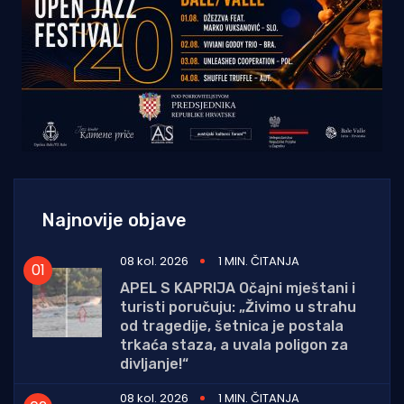
Najnovije objave
08 kol. 2026
1 MIN. ČITANJA
APEL S KAPRIJA Očajni mještani i
turisti poručuju: „Živimo u strahu
od tragedije, šetnica je postala
trkaća staza, a uvala poligon za
divljanje!“
08 kol. 2026
1 MIN. ČITANJA