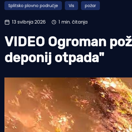
Splitsko plovno područje
Vis
požar
Pomorstvo
Ribolov
13 svibnja 2026
1 min. čitanja
Ekologija
VIDEO Ogroman poža
Tradicija i kultura
deponij otpada"