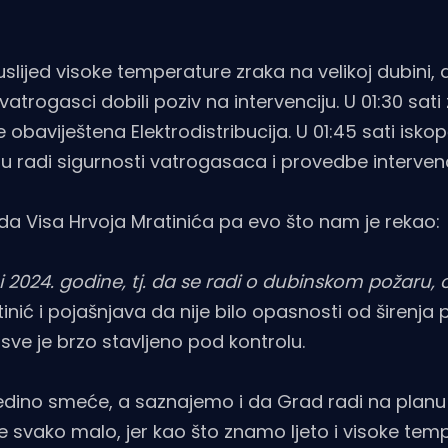
ijed visoke temperature zraka na velikoj dubini, a
 vatrogasci dobili poziv na intervenciju. U 01:30 sat
obaviještena Elektrodistribucija. U 01:45 sati isko
 radi sigurnosti vatrogasaca i provedbe intervenc
a Visa Hrvoja Mratinića pa evo što nam je rekao:
 2024. godine, tj. da se radi o dubinskom požaru, 
inić i pojašnjava da nije bilo opasnosti od širenja
 sve je brzo stavljeno pod kontrolu.
 jedino smeće, a saznajemo i da Grad radi na plan
le svako malo, jer kao što znamo ljeto i visoke tem