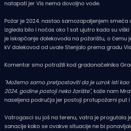
natapati jer Vis nema dovoljno vode.
Požar je 2024. nastao samozapaljenjem smeća usl
izgleda bilo i noćas oko 1 sat ujutro kada su viški
je iskapčanje dalekovoda na požarištu, o čemu je 
kV dalekovod od uvale Stenjalo prema gradu Visu
Komentar smo potražili kod gradonačelnika Grad
"Možemo samo pretpostaviti da je uzrok isti kao i
2024. godine postoji neko žarište"
, kaže nam Mrat
naseljena područja jer postoji protupožarni put i
Vatrogasci su još na terenu, vatra je progutala
sanacije kako se ovakve situacije ne bi ponavlja