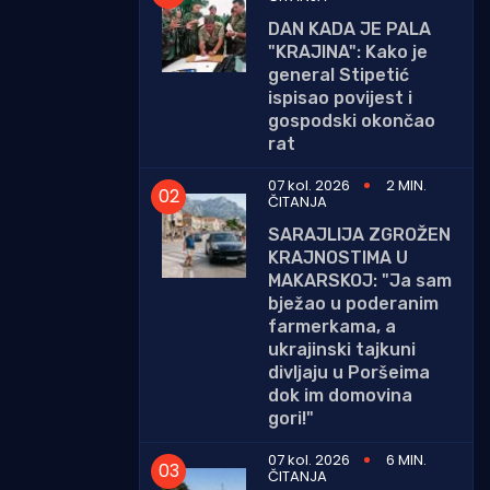
DAN KADA JE PALA
"KRAJINA": Kako je
general Stipetić
ispisao povijest i
gospodski okončao
rat
07 kol. 2026
2 MIN.
ČITANJA
SARAJLIJA ZGROŽEN
KRAJNOSTIMA U
MAKARSKOJ: "Ja sam
bježao u poderanim
farmerkama, a
ukrajinski tajkuni
divljaju u Poršeima
dok im domovina
gori!"
07 kol. 2026
6 MIN.
ČITANJA