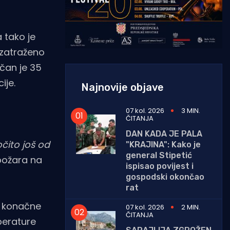
 tako je
i zatraženo
pčan je 35
ije.
Najnovije objave
07 kol. 2026
3 MIN.
ČITANJA
DAN KADA JE PALA
očito još od
"KRAJINA": Kako je
general Stipetić
 požara na
ispisao povijest i
gospodski okončao
rat
u konačne
07 kol. 2026
2 MIN.
ČITANJA
perature