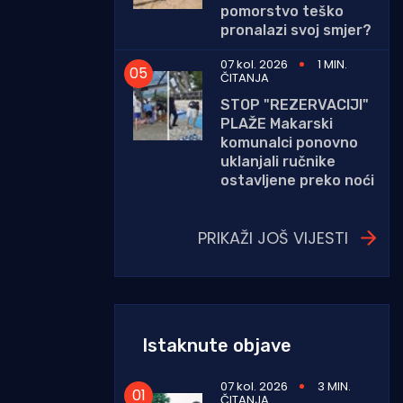
pomorstvo teško
pronalazi svoj smjer?
07 kol. 2026
1 MIN.
ČITANJA
STOP "REZERVACIJI"
PLAŽE Makarski
komunalci ponovno
uklanjali ručnike
ostavljene preko noći
PRIKAŽI JOŠ VIJESTI
Istaknute objave
07 kol. 2026
3 MIN.
ČITANJA