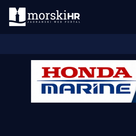
Početna
Morski plus
Morski TV
Obala
Otoci
Turizam i nautika