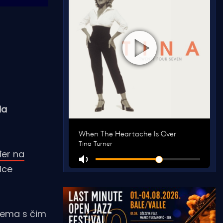
Na
đer na
ice
 nema s čim