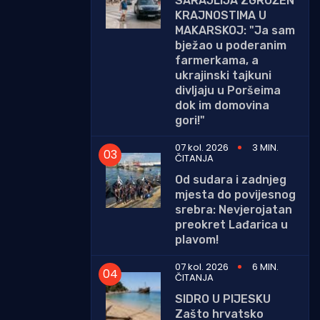
SARAJLIJA ZGROŽEN
KRAJNOSTIMA U
MAKARSKOJ: "Ja sam
bježao u poderanim
farmerkama, a
ukrajinski tajkuni
divljaju u Poršeima
dok im domovina
gori!"
07 kol. 2026
3 MIN.
ČITANJA
Od sudara i zadnjeg
mjesta do povijesnog
srebra: Nevjerojatan
preokret Lađarica u
plavom!
07 kol. 2026
6 MIN.
ČITANJA
SIDRO U PIJESKU
Zašto hrvatsko