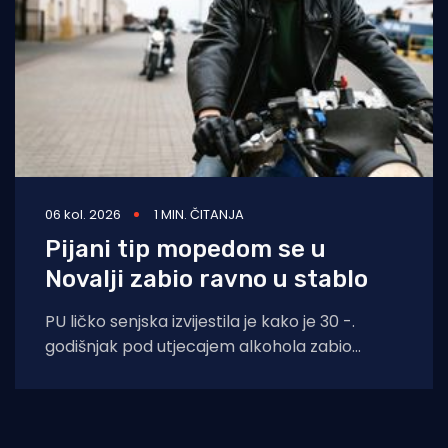
06 kol. 2026
1 MIN. ČITANJA
Pijani tip mopedom se u
Novalji zabio ravno u stablo
PU ličko senjska izvijestila je kako je 30 -.
godišnjak pod utjecajem alkohola zabio
moped zagrebačkih registracija u drvo.
Prometna se