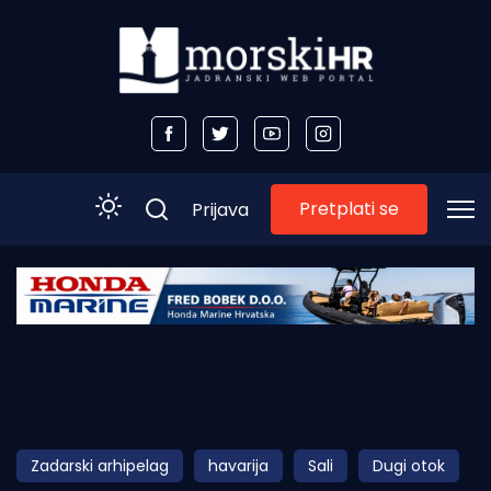
Pretplati se
Prijava
Početna
Morski plus
Morski TV
Obala
Zadarski arhipelag
havarija
Sali
Dugi otok
Otoci