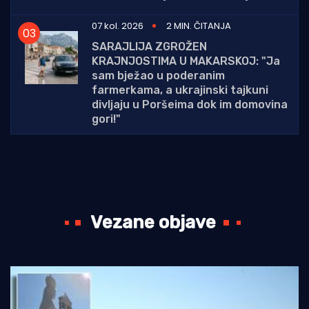
07 kol. 2026
2 MIN. ČITANJA
SARAJLIJA ZGROŽEN
KRAJNJOSTIMA U MAKARSKOJ: "Ja
sam bježao u poderanim
farmerkama, a ukrajinski tajkuni
divljaju u Poršeima dok im domovina
gori!"
Vezane objave