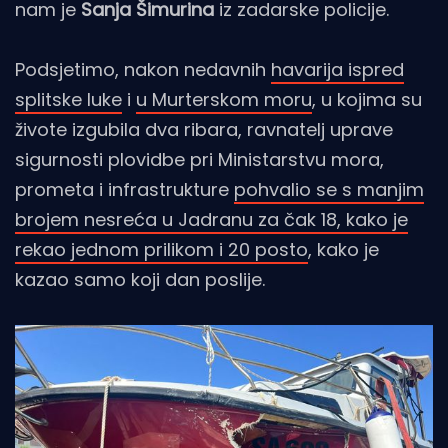
nam je
Sanja Šimurina
iz zadarske policije.
Podsjetimo, nakon nedavnih
havarija ispred
splitske luke
i
u Murterskom moru
, u kojima su
živote izgubila dva ribara, ravnatelj uprave
sigurnosti plovidbe pri Ministarstvu mora,
prometa i infrastrukture
pohvalio se s manjim
brojem nesreća u Jadranu za čak 18, kako je
rekao jednom prilikom i 20 posto
, kako je
kazao samo koji dan poslije.