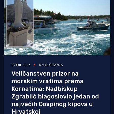
07 kol. 2026
5 MIN. ČITANJA
Veličanstven prizor na
morskim vratima prema
Kornatima: Nadbiskup
Zgrablić blagoslovio jedan od
najvećih Gospinog kipova u
Hrvatskoj