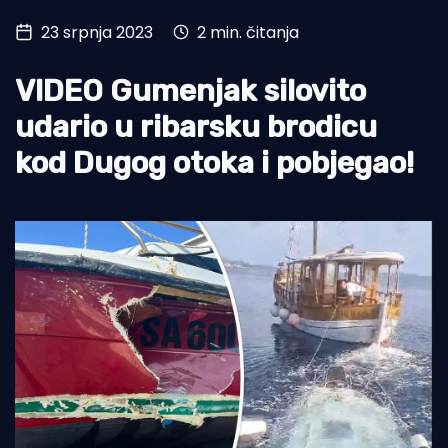
23 srpnja 2023
2 min. čitanja
Turizam i nautika
Pomorstvo
VIDEO Gumenjak silovito
Ribolov
udario u ribarsku brodicu
kod Dugog otoka i pobjegao!
Ekologija
Tradicija i kultura