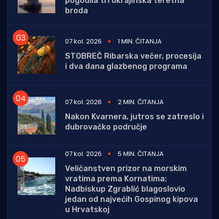
pogodila tri ukrajinska teretna
broda
07 kol. 2026
1 MIN. ČITANJA
STOBREČ Ribarska večer, procesija
i dva dana glazbenog programa
07 kol. 2026
2 MIN. ČITANJA
Nakon Kvarnera, jutros se zatreslo i
dubrovačko područje
07 kol. 2026
5 MIN. ČITANJA
Veličanstven prizor na morskim
vratima prema Kornatima:
Nadbiskup Zgrablić blagoslovio
jedan od najvećih Gospinog kipova
u Hrvatskoj