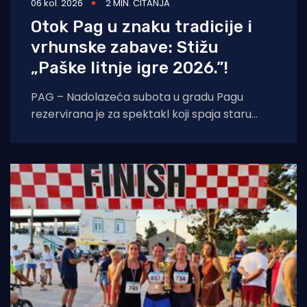
06 kol. 2026
2 MIN. ČITANJA
Otok Pag u znaku tradicije i
vrhunske zabave: Stižu
„Paške litnje igre 2026.”!
PAG – Nadolazeća subota u gradu Pagu
rezervirana je za spektakl koji spaja staru
tradiciju, natjecateljski duh i vrhunski provod.
U