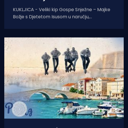
KUKLJICA - Veliki kip Gospe Snježne – Majke
Božje s Djetetom Isusom u naručju,
blagoslovio je zadarski nadbiskup Milan
Zgrablić za vrijeme