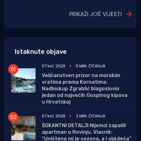
PRIKAŽI JOŠ VIJESTI
Istaknute objave
07 kol. 2026
5 MIN. ČITANJA
Veličanstven prizor na morskim
vratima prema Kornatima:
Nadbiskup Zgrablić blagoslovio
jedan od najvećih Gospinog kipova
u Hrvatskoj
07 kol. 2026
2 MIN. ČITANJA
ŠOKANTNI DETALJI Nijemci zapalili
apartman u Rovinju. Vlasnik:
"Uništena mi je sezona, a i sljedeća"