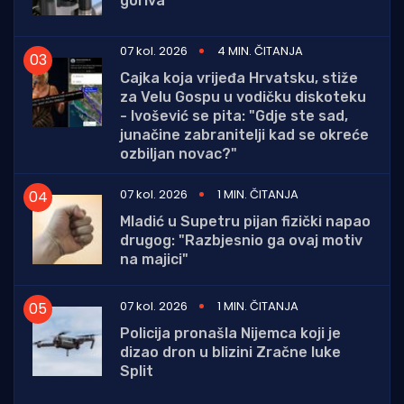
goriva
07 kol. 2026
4 MIN. ČITANJA
Cajka koja vrijeđa Hrvatsku, stiže
za Velu Gospu u vodičku diskoteku
- Ivošević se pita: "Gdje ste sad,
junačine zabranitelji kad se okreće
ozbiljan novac?"
07 kol. 2026
1 MIN. ČITANJA
Mladić u Supetru pijan fizički napao
drugog: "Razbjesnio ga ovaj motiv
na majici"
07 kol. 2026
1 MIN. ČITANJA
Policija pronašla Nijemca koji je
dizao dron u blizini Zračne luke
Split