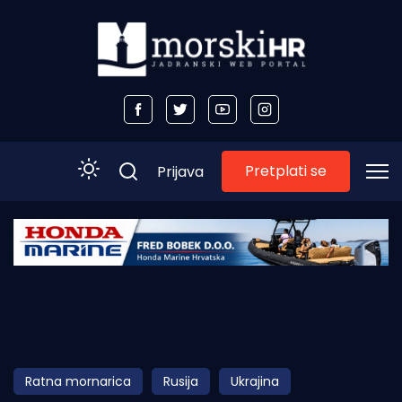
Pretplati se
Prijava
Početna
Morski plus
Morski TV
Obala
Ratna mornarica
Rusija
Ukrajina
Otoci