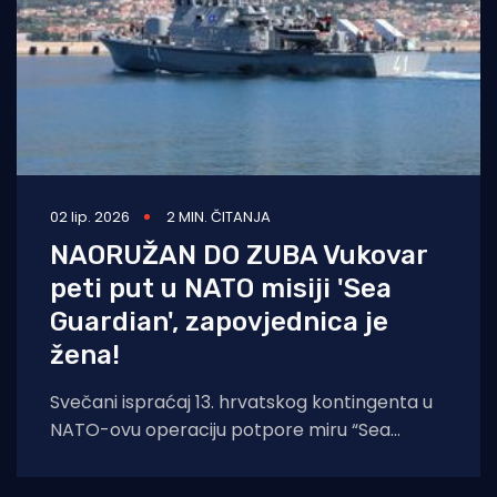
02 lip. 2026
2 MIN. ČITANJA
NAORUŽAN DO ZUBA Vukovar
peti put u NATO misiji 'Sea
Guardian', zapovjednica je
žena!
Svečani ispraćaj 13. hrvatskog kontingenta u
NATO-ovu operaciju potpore miru “Sea
Guardian” održan je u vojnoj luci Lora, u