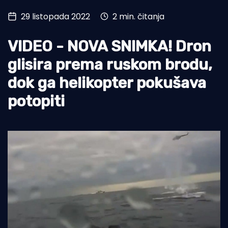
29 listopada 2022
2 min. čitanja
Turizam i nautika
Pomorstvo
VIDEO - NOVA SNIMKA! Dron
Ribolov
glisira prema ruskom brodu,
dok ga helikopter pokušava
Ekologija
potopiti
Tradicija i kultura