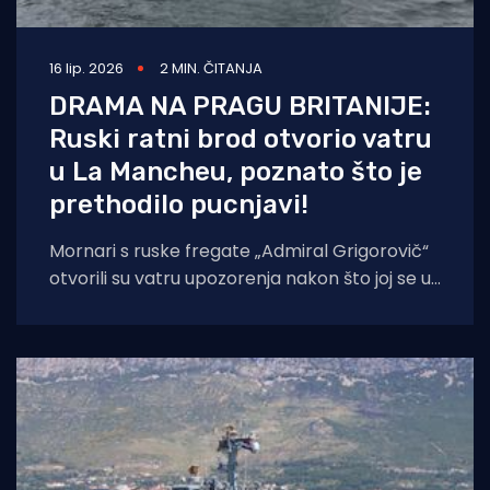
16 lip. 2026
2 MIN. ČITANJA
DRAMA NA PRAGU BRITANIJE:
Ruski ratni brod otvorio vatru
u La Mancheu, poznato što je
prethodilo pucnjavi!
Mornari s ruske fregate „Admiral Grigorovič“
otvorili su vatru upozorenja nakon što joj se u
međunarodnim vodama približilo civilno
plovilo.