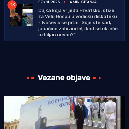
07 kol. 2026
4 MIN. ČITANJA
Cajka koja vrijeđa Hrvatsku, stiže
za Velu Gospu u vodičku diskoteku
- Ivošević se pita: "Gdje ste sad,
junačine zabranitelji kad se okreće
ozbiljan novac?"
Vezane objave