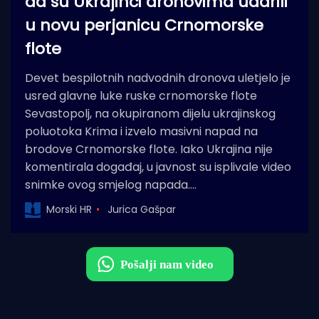
da su Ukrajinci dronovima udarili
u novu perjanicu Crnomorske
flote
Devet bespilotnih nadvodnih dronova uletjelo je
usred glavne luke ruske crnomorske flote
Sevastopolj, na okupiranom dijelu ukrajinskog
poluotoka Krima i izvelo masivni napad na
brodove Crnomorske flote. Iako Ukrajina nije
komentirala događaj, u javnost su isplivale video
snimke ovog smjelog napada.…
Morski HR
Jurica Gašpar