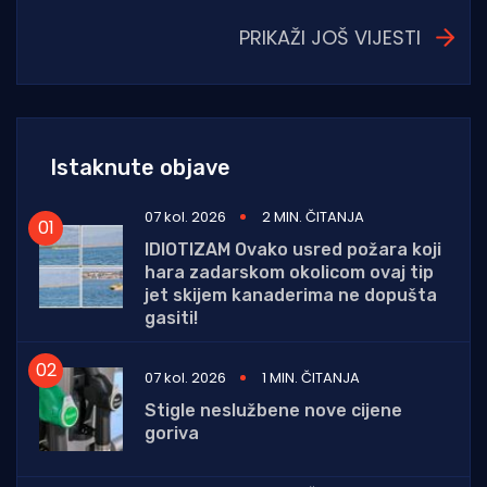
PRIKAŽI JOŠ VIJESTI
Istaknute objave
07 kol. 2026
2 MIN. ČITANJA
IDIOTIZAM Ovako usred požara koji
hara zadarskom okolicom ovaj tip
jet skijem kanaderima ne dopušta
gasiti!
07 kol. 2026
1 MIN. ČITANJA
Stigle neslužbene nove cijene
goriva