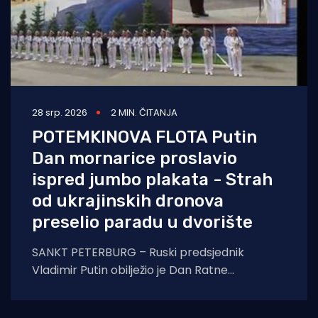
28 srp. 2026
2 MIN. ČITANJA
POTEMKINOVA FLOTA Putin
Dan mornarice proslavio
ispred jumbo plakata - Strah
od ukrajinskih dronova
preselio paradu u dvorište
SANKT PETERBURG – Ruski predsjednik
Vladimir Putin obilježio je Dan Ratne
mornarice u znatno skromnijoj i
neuobičajenijoj atmosferi nego prethodnih