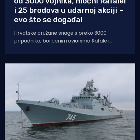
od 3000 vojnika, moćni Rafalei
i 25 brodova u udarnoj akciji –
evo što se događa!
Hrvatske oružane snage s preko 3000
pripadnika, borbenim avionima Rafale i
brodovima HRM-a demonstriraju punu
spremnost i integraciju novih