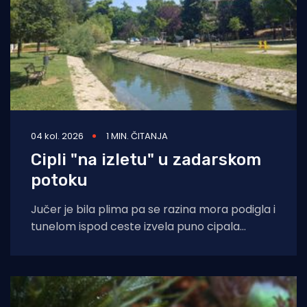
04 kol. 2026
1 MIN. ČITANJA
Cipli "na izletu" u zadarskom
potoku
Jučer je bila plima pa se razina mora podigla i
tunelom ispod ceste izvela puno cipala
balavaca do samog izvora