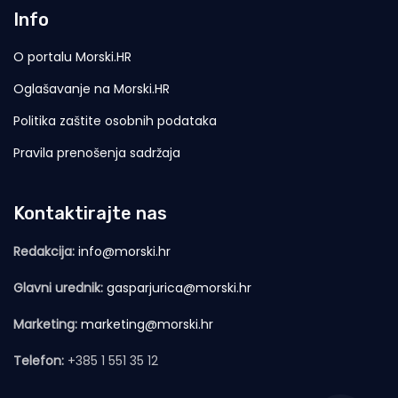
Info
O portalu Morski.HR
Oglašavanje na Morski.HR
Politika zaštite osobnih podataka
Pravila prenošenja sadržaja
Kontaktirajte nas
Redakcija:
info@morski.hr
Glavni urednik:
gasparjurica@morski.hr
Marketing:
marketing@morski.hr
Telefon:
+385 1 551 35 12