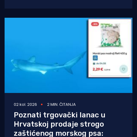
projekta na Kanarskim otocima. Odluka
dolazi nakon petogodišnje pravne
02 kol. 2026
2 MIN. ČITANJA
Poznati trgovački lanac u
Hrvatskoj prodaje strogo
zaštićenog morskog psa: