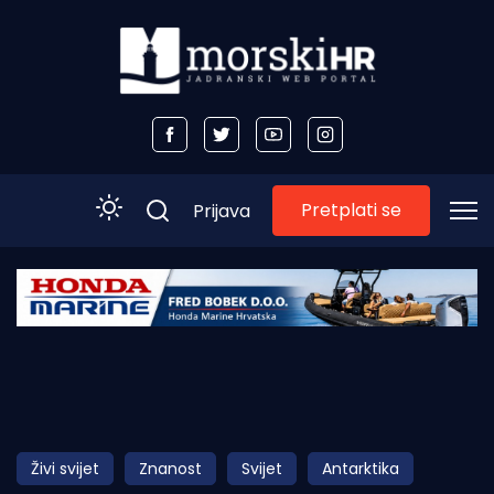
Pretplati se
Prijava
Početna
Morski plus
Morski TV
Obala
Živi svijet
Znanost
Svijet
Antarktika
Otoci