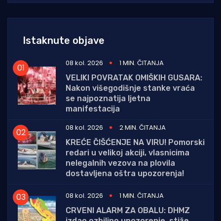
Istaknute objave
08 kol. 2026
1 MIN. ČITANJA
VELIKI POVRATAK OMIŠKIH GUSARA:
Nakon višegodišnje stanke vraća
se najpoznatija ljetna
manifestacija
08 kol. 2026
2 MIN. ČITANJA
KREĆE ČIŠĆENJE NA VIRU! Pomorski
redari u velikoj akciji, vlasnicima
nelegalnih vezova na plovila
dostavljena oštra upozorenja!
08 kol. 2026
1 MIN. ČITANJA
CRVENI ALARM ZA OBALU: DHMZ
izdao ozbiljno upozorenje, stiže