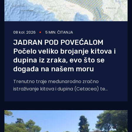
08 kol. 2026
5 MIN. ČITANJA
JADRAN POD POVEĆALOM
Počelo veliko brojanje kitova i
dupina iz zraka, evo što se
događa na našem moru
Trenutno traje međunarodno zračno
istraživanje kitova i dupina (Cetacea) te
morskih kornjača koje će obuhvatiti cijelo
područje Jadranskog mora. Cilj