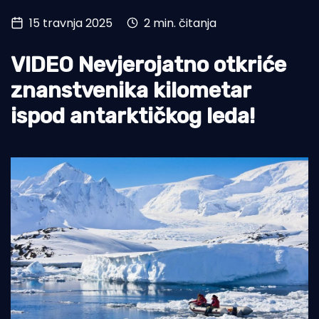
15 travnja 2025
2 min. čitanja
Turizam i nautika
Pomorstvo
VIDEO Nevjerojatno otkriće
Ribolov
znanstvenika kilometar
ispod antarktičkog leda!
Ekologija
Tradicija i kultura