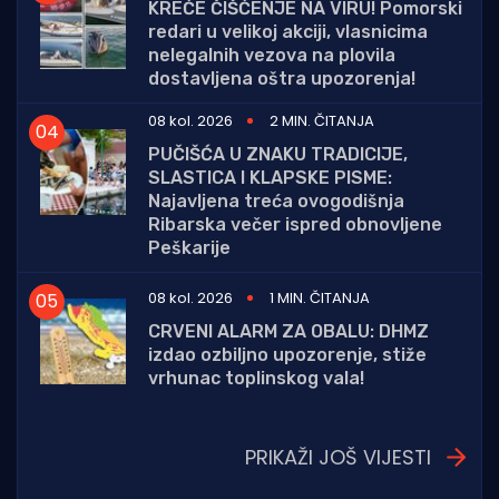
KREĆE ČIŠĆENJE NA VIRU! Pomorski
redari u velikoj akciji, vlasnicima
nelegalnih vezova na plovila
dostavljena oštra upozorenja!
08 kol. 2026
2 MIN. ČITANJA
PUČIŠĆA U ZNAKU TRADICIJE,
SLASTICA I KLAPSKE PISME:
Najavljena treća ovogodišnja
Ribarska večer ispred obnovljene
Peškarije
08 kol. 2026
1 MIN. ČITANJA
CRVENI ALARM ZA OBALU: DHMZ
izdao ozbiljno upozorenje, stiže
vrhunac toplinskog vala!
PRIKAŽI JOŠ VIJESTI