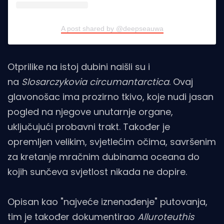
A post shared by @deepseauwa
Otprilike na istoj dubini naišli su i
na
Slosarczykovia circumantarctica
. Ovaj
glavonošac ima prozirno tkivo, koje nudi jasan
pogled na njegove unutarnje organe,
uključujući probavni trakt. Također je
opremljen velikim, svjetlećim očima, savršenim
za kretanje mračnim dubinama oceana do
kojih sunčeva svjetlost nikada ne dopire.
Opisan kao "najveće iznenađenje" putovanja,
tim je također dokumentirao
Alluroteuthis