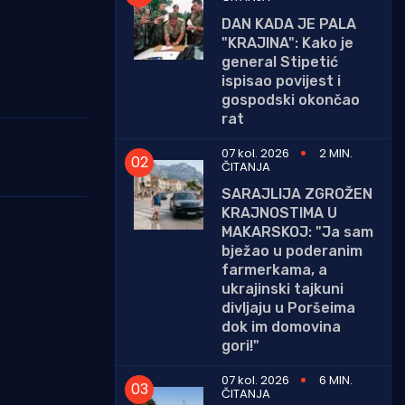
DAN KADA JE PALA
"KRAJINA": Kako je
general Stipetić
ispisao povijest i
gospodski okončao
rat
07 kol. 2026
2 MIN.
ČITANJA
SARAJLIJA ZGROŽEN
KRAJNOSTIMA U
MAKARSKOJ: "Ja sam
bježao u poderanim
farmerkama, a
ukrajinski tajkuni
divljaju u Poršeima
dok im domovina
gori!"
07 kol. 2026
6 MIN.
ČITANJA