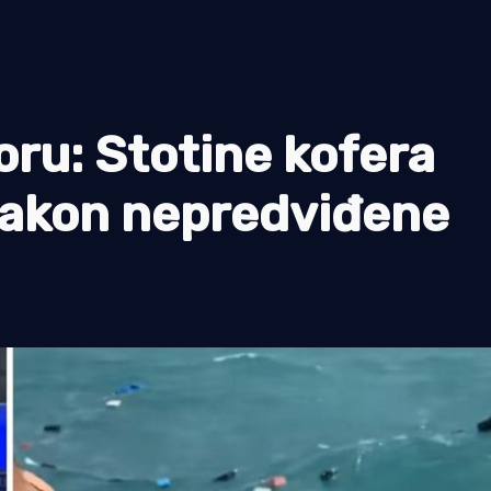
oru: Stotine kofera
nakon nepredviđene