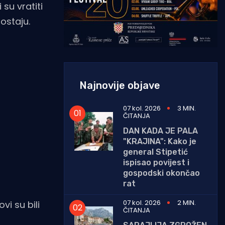
 su vratiti
ostaju.​
Najnovije objave
07 kol. 2026
3 MIN.
ČITANJA
DAN KADA JE PALA
"KRAJINA": Kako je
general Stipetić
ispisao povijest i
gospodski okončao
rat
07 kol. 2026
2 MIN.
vi su bili
ČITANJA