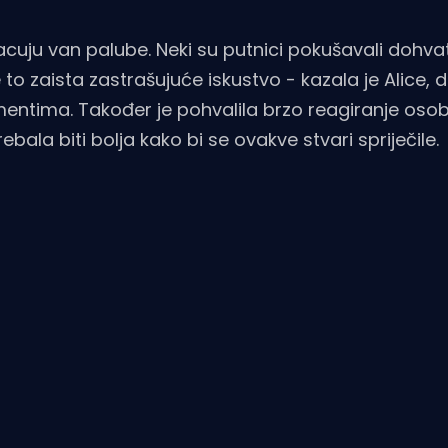
cuju van palube. Neki su putnici pokušavali dohvat
je to zaista zastrašujuće iskustvo - kazala je Alice,
mentima. Također je pohvalila brzo reagiranje osob
ala biti bolja kako bi se ovakve stvari spriječile.​