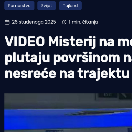
Pomorstvo
Svijet
Tajland
Pomorstvo
Ribolov
26 studenoga 2025
1 min. čitanja
Ekologija
VIDEO Misterij na m
Tradicija i kultura
plutaju površinom 
nesreće na trajektu