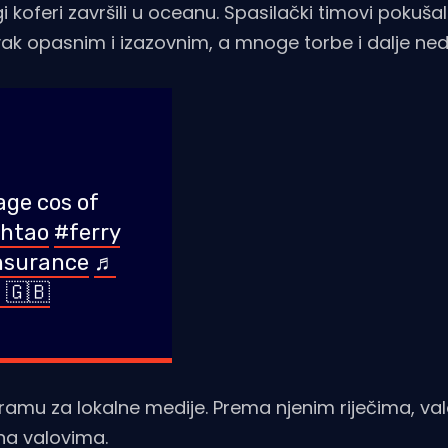
i koferi završili u oceanu. Spasilački timovi pokušali
ravak opasnim i izazovnim, a mnoge torbe i dalje ned
age cos of
htao
#ferry
nsurance
♬
 🇬🇧
dramu za lokalne medije. Prema njenim riječima, valo
na valovima.