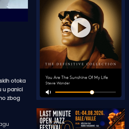
dskih otoka
 u panici
, no zbog
jagu