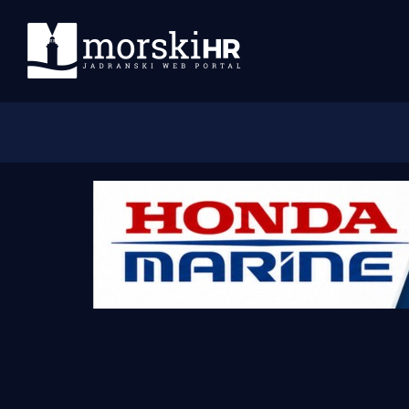
Početna
Morski plus
Morski TV
Obala
Otoci
Turizam i nautika