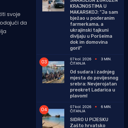
SARAJLIJA ZGROŽEN
KRAJNOSTIMA U
MAKARSKOJ: "Ja sam
iti svoje
bježao u poderanim
 dodajući da
farmerkama, a
ukrajinski tajkuni
lja
divljaju u Poršeima
dok im domovina
gori!"
07 kol. 2026
3 MIN.
ČITANJA
Od sudara i zadnjeg
mjesta do povijesnog
srebra: Nevjerojatan
preokret Lađarica u
plavom!
07 kol. 2026
6 MIN.
ČITANJA
SIDRO U PIJESKU
Zašto hrvatsko