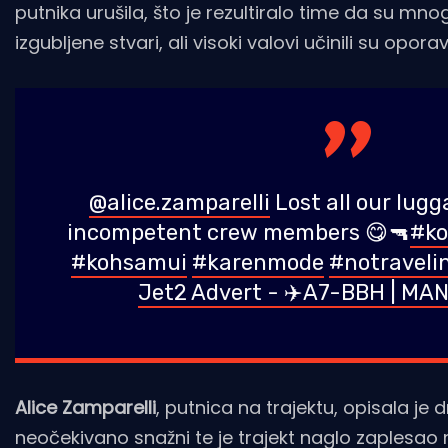
putnika urušila, što je rezultiralo time da su mnog
izgubljene stvari, ali visoki valovi učinili su opo
@alice.zamparelli
Lost all our lugg
incompetent crew members 😋🔫
#ko
#kohsamui
#karenmode
#notraveli
Jet2 Advert - ✈️A7-BBH | MAN
Alice Zamparelli
, putnica na trajektu, opisala je 
neočekivano snažni te je trajekt naglo zaplesao 