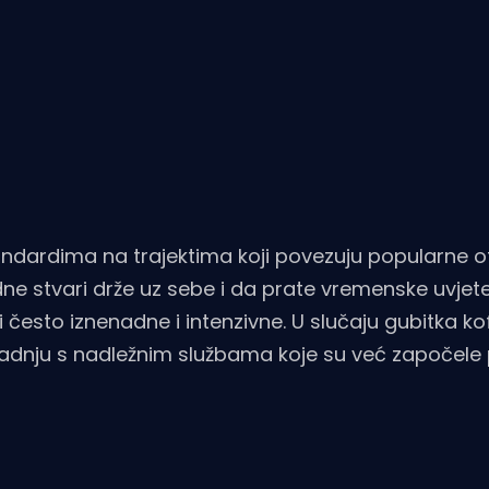
andardima na trajektima koji povezuju popularne o
dne stvari drže uz sebe i da prate vremenske uvjete
često iznenadne i intenzivne. U slučaju gubitka ko
suradnju s nadležnim službama koje su već započel