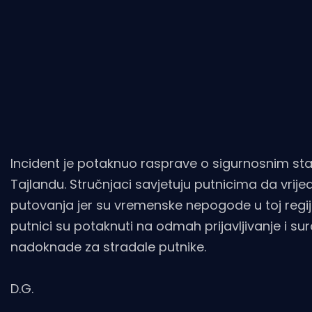
Incident je potaknuo rasprave o sigurnosnim st
Tajlandu. Stručnjaci savjetuju putnicima da vrije
putovanja jer su vremenske nepogode u toj regiji 
putnici su potaknuti na odmah prijavljivanje i 
nadoknade za stradale putnike.​
D.G.