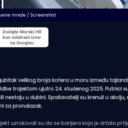
tvene mreže / Screenshot
 gubitak velikog broja kofera u moru između tajlan
dbe trajektom ujutro 24. studenog 2025. Putnici su
i nestaju u dubini. Spašavatelji su krenuli u akciju
i za pronalazak.
rajekt uzrokovali su da se barijera koja je držala prtl