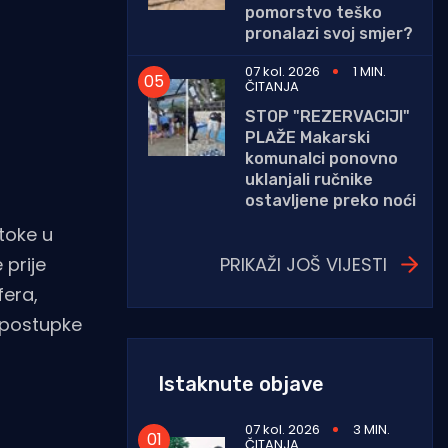
pomorstvo teško
pronalazi svoj smjer?
07 kol. 2026
1 MIN.
ČITANJA
STOP "REZERVACIJI"
PLAŽE Makarski
komunalci ponovno
uklanjali ručnike
ostavljene preko noći
toke u
PRIKAŽI JOŠ VIJESTI
 prije
fera,
e postupke
Istaknute objave
07 kol. 2026
3 MIN.
ČITANJA