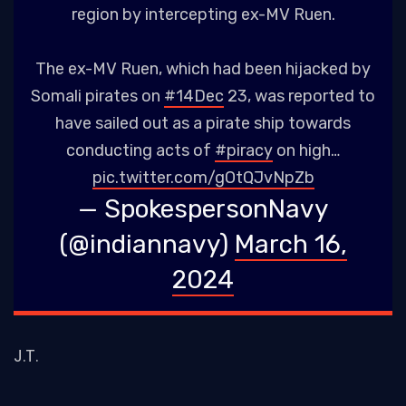
region by intercepting ex-MV Ruen.
The ex-MV Ruen, which had been hijacked by
Somali pirates on
#14Dec
23, was reported to
have sailed out as a pirate ship towards
conducting acts of
#piracy
on high…
pic.twitter.com/gOtQJvNpZb
— SpokespersonNavy
(@indiannavy)
March 16,
2024
J.T.