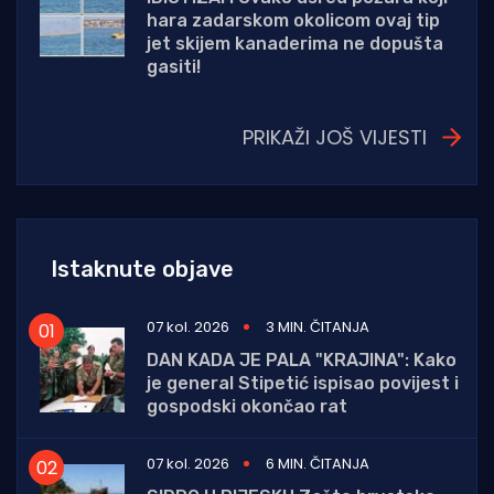
hara zadarskom okolicom ovaj tip
jet skijem kanaderima ne dopušta
gasiti!
PRIKAŽI JOŠ VIJESTI
Istaknute objave
07 kol. 2026
3 MIN. ČITANJA
DAN KADA JE PALA "KRAJINA": Kako
je general Stipetić ispisao povijest i
gospodski okončao rat
07 kol. 2026
6 MIN. ČITANJA