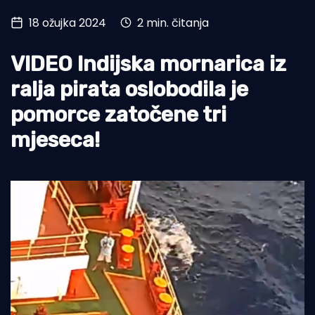
18 ožujka 2024
2 min. čitanja
Turizam i nautika
Pomorstvo
VIDEO Indijska mornarica iz
Ribolov
ralja pirata oslobodila je
pomorce zatočene tri
Ekologija
mjeseca!
Tradicija i kultura