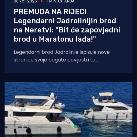
06 kol. 2026
1 MIN. ČITANJA
PREMUDA NA RIJECI
Legendarni Jadrolinijin brod
na Neretvi: "Bit će zapovjedni
brod u Maratonu lađa!"
Legendarni brod Jadrolinije ispisuje nove
stranice svoje bogate povijesti i to
sudjelovanjem u Maratonu lađa! Premuda se
trenutačno nalazi u