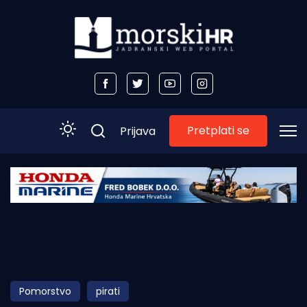
Pretplati se
Prijava
Početna
Morski plus
Morski TV
Obala
Pomorstvo
pirati
Otoci