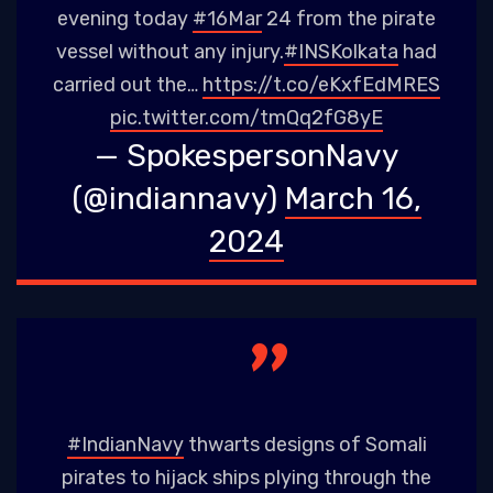
evening today
#16Mar
24 from the pirate
vessel without any injury.
#INSKolkata
had
carried out the…
https://t.co/eKxfEdMRES
pic.twitter.com/tmQq2fG8yE
— SpokespersonNavy
(@indiannavy)
March 16,
2024
#IndianNavy
thwarts designs of Somali
pirates to hijack ships plying through the