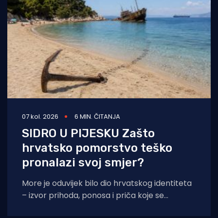
07 kol. 2026
6 MIN. ČITANJA
SIDRO U PIJESKU Zašto
hrvatsko pomorstvo teško
pronalazi svoj smjer?
More je oduvijek bilo dio hrvatskog identiteta
– izvor prihoda, ponosa i priča koje se
prenose s koljena na koljeno. No