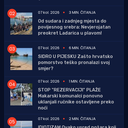
07 kol. 2026
3 MIN. ČITANJA
Od sudara i zadnjeg mjesta do
povijesnog srebra: Nevjerojatan
preokret Lađarica u plavom!
07 kol. 2026
6 MIN. ČITANJA
SIDRO U PIJESKU Zašto hrvatsko
pomorstvo teško pronalazi svoj
smjer?
07 kol. 2026
1 MIN. ČITANJA
STOP "REZERVACIJI" PLAŽE
Makarski komunalci ponovno
uklanjali ručnike ostavljene preko
noći
07 kol. 2026
2 MIN. ČITANJA
IDIOTIZAM Ovako usred požara koji