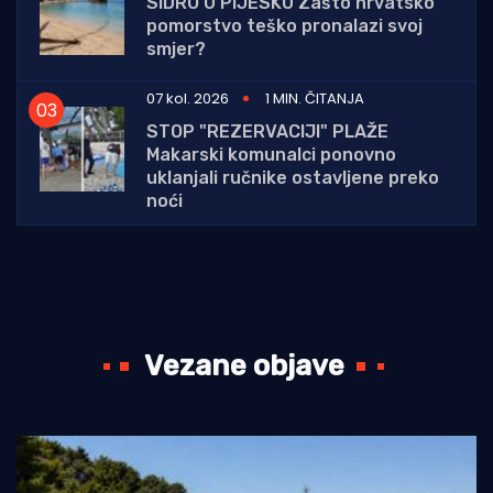
SIDRO U PIJESKU Zašto hrvatsko
pomorstvo teško pronalazi svoj
smjer?
07 kol. 2026
1 MIN. ČITANJA
STOP "REZERVACIJI" PLAŽE
Makarski komunalci ponovno
uklanjali ručnike ostavljene preko
noći
Vezane objave