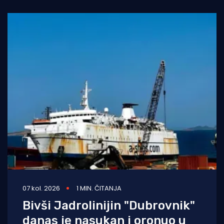
07 kol. 2026
1 MIN. ČITANJA
Bivši Jadrolinijin "Dubrovnik"
danas je nasukan i oronuo u