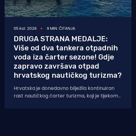
05 kol. 2026
9 MIN. ČITANJA
DRUGA STRANA MEDALJE:
Više od dva tankera otpadnih
voda iza čarter sezone! Gdje
zapravo završava otpad
hrvatskog nautičkog turizma?
Hrvatska je donedavno bilježila kontinuiran
rast nautičkog čarter turizma, koji je tijekom
2025. godine (siječanj–studeni) prema
podacima Ministarstva pomorstva,