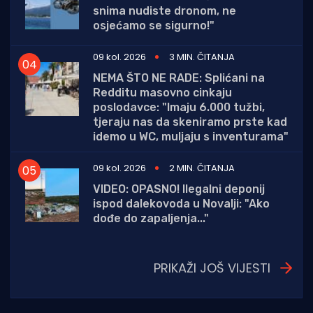
snima nudiste dronom, ne
osjećamo se sigurno!"
09 kol. 2026
3 MIN. ČITANJA
NEMA ŠTO NE RADE: Splićani na
Redditu masovno cinkaju
poslodavce: "Imaju 6.000 tužbi,
tjeraju nas da skeniramo prste kad
idemo u WC, muljaju s inventurama"
09 kol. 2026
2 MIN. ČITANJA
VIDEO: OPASNO! Ilegalni deponij
ispod dalekovoda u Novalji: "Ako
dođe do zapaljenja..."
PRIKAŽI JOŠ VIJESTI