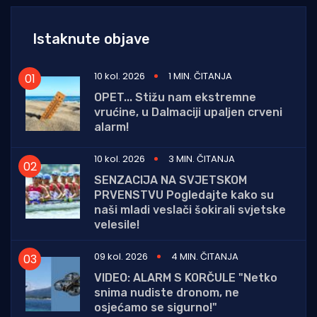
Istaknute objave
10 kol. 2026
1 MIN. ČITANJA
OPET... Stižu nam ekstremne
vrućine, u Dalmaciji upaljen crveni
alarm!
10 kol. 2026
3 MIN. ČITANJA
SENZACIJA NA SVJETSKOM
PRVENSTVU Pogledajte kako su
naši mladi veslači šokirali svjetske
velesile!
09 kol. 2026
4 MIN. ČITANJA
VIDEO: ALARM S KORČULE "Netko
snima nudiste dronom, ne
osjećamo se sigurno!"