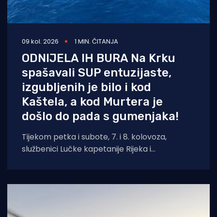
09 kol. 2026
1 MIN. ČITANJA
ODNIJELA IH BURA Na Krku
spašavali SUP entuzijaste,
izgubljenih je bilo i kod
Kaštela, a kod Murtera je
došlo do pada s gumenjaka!
Tijekom petka i subote, 7. i 8. kolovoza,
službenici Lučke kapetanije Rijeka i
pripadajućih ispostava spasili su ukupno četiri
osobe.