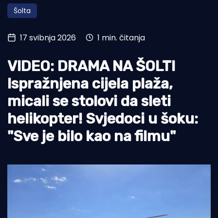
Šolta
Turizam i nautika
Pomorstvo
17 svibnja 2026
1 min. čitanja
Ribolov
VIDEO: DRAMA NA ŠOLTI
Ekologija
Ispražnjena cijela plaža,
Tradicija i kultura
micali se stolovi da sleti
helikopter! Svjedoci u šoku:
"Sve je bilo kao na filmu"