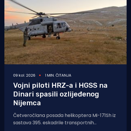
09 kol. 2026
1 MIN. ČITANJA
Vojni piloti HRZ-a i HGSS na
Dinari spasili ozlijeđenog
Nijemca
Četveročlana posada helikoptera Mi-171Sh iz
sastava 395. eskadrile transportnih
helikoptera 93. krila Hrvatskog ratnog