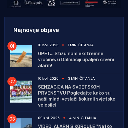
Najnovije objave
10 kol. 2026
1 MIN. ČITANJA
OPET... Stižu nam ekstremne
vrućine, u Dalmaciji upaljen crveni
alarm!
10 kol. 2026
3 MIN. ČITANJA
SENZACIJA NA SVJETSKOM
PRVENSTVU Pogledajte kako su
naši mladi veslači šokirali svjetske
velesile!
09 kol. 2026
4 MIN. ČITANJA
VIDEO: ALARM S KORČULE "Netko