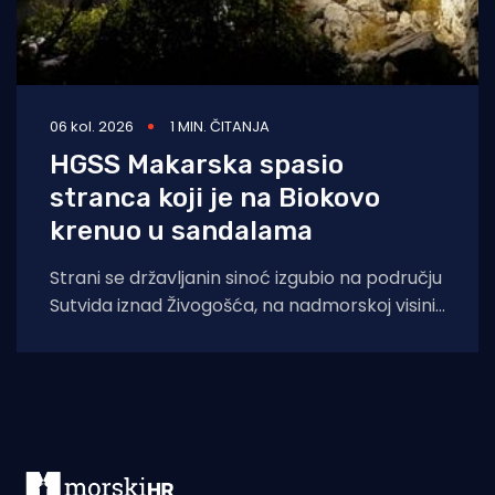
06 kol. 2026
1 MIN. ČITANJA
HGSS Makarska spasio
stranca koji je na Biokovo
krenuo u sandalama
Strani se državljanin sinoć izgubio na području
Sutvida iznad Živogošća, na nadmorskoj visini
od oko 1.050 metara. Muškarac je