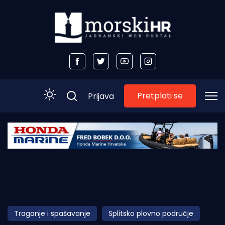
Pretplati se
Prijava
Početna
Morski plus
Morski TV
Obala
Traganje i spašavanje
Splitsko plovno područje
Otoci