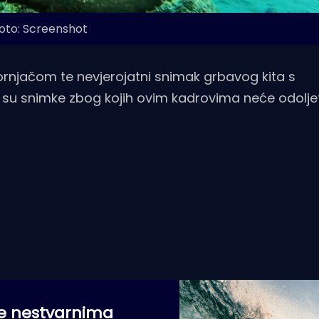
oto: Screenshot
kornjačom te nevjerojatni snimak grbavog kita s
su snimke zbog kojih ovim kadrovima neće odoljeti 
ne nestvarnima