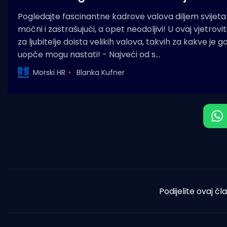
Pogledajte fascinantne kadrove valova diljem svijeta 
moćni i zastrašujući, a opet neodoljivi! U ovaj vjetrov
za ljubitelje doista velikih valova, takvih za kakve je
uopće mogu nastati! - Najveći od s…
Morski HR
Blanka Kufner
Podijelite ovaj čl