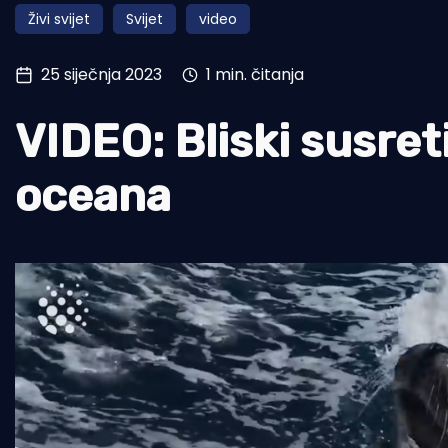
Živi svijet
Svijet
video
Pomorstvo
Ribolov
25 siječnja 2023
1 min. čitanja
Ekologija
VIDEO: Bliski susret
Tradicija i kultura
oceana