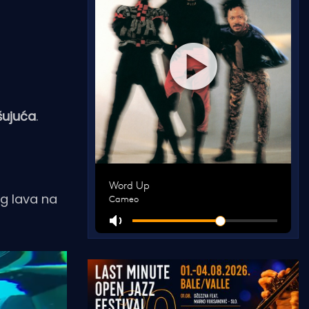
šujuća
.
g lava na