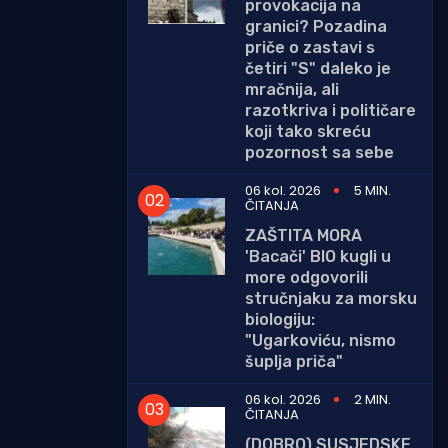
provokacija na
granici? Pozadina
priče o zastavi s
četiri "S" daleko je
mračnija, ali
razotkriva i političare
koji tako skreću
pozornost sa sebe
06 kol. 2026
5 MIN.
ČITANJA
ZAŠTITA MORA
'Bacači' BIO kugli u
more odgovorili
stručnjaku za morsku
biologiju:
"Ugarkoviću, nismo
šuplja priča"
06 kol. 2026
2 MIN.
ČITANJA
(DOBRO) SUSJEDSKE