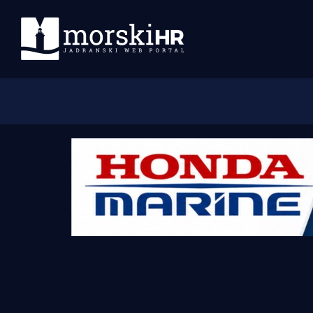
Početna
Morski plus
Morski TV
Obala
Otoci
Turizam i nautika