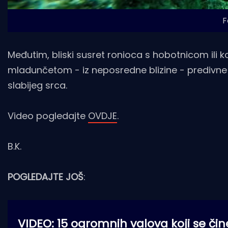
F
Međutim, bliski susret ronioca s hobotnicom ili 
mladunčetom - iz neposredne blizine - predivne 
slabijeg srca.
Video pogledajte
OVDJE
.
B.K.
POGLEDAJTE JOŠ
:
VIDEO: 15 ogromnih valova koji se či