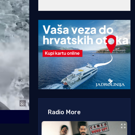
Radio More