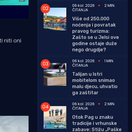
06 kol. 2026
2 MIN.
ČITANJA
Više od 250.000
noćenja i povratak
pravog turizma:
Zašto se u Jelsi ove
niti oni
godine ostaje duže
nego drugdje?
06 kol. 2026
1 MIN.
ČITANJA
Talijan u Istri
mobitelom snimao
malu djecu, uhvatio
ga zaštitar
06 kol. 2026
2 MIN.
ČITANJA
Otok Pag u znaku
tradicije i vrhunske
zabave: Stižu „Paške