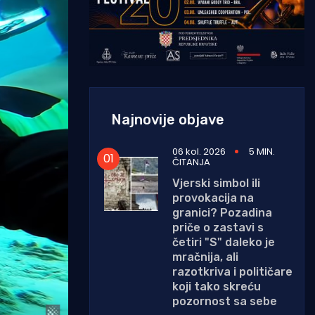
Najnovije objave
06 kol. 2026
5 MIN.
ČITANJA
Vjerski simbol ili
provokacija na
granici? Pozadina
priče o zastavi s
četiri "S" daleko je
mračnija, ali
razotkriva i političare
koji tako skreću
pozornost sa sebe