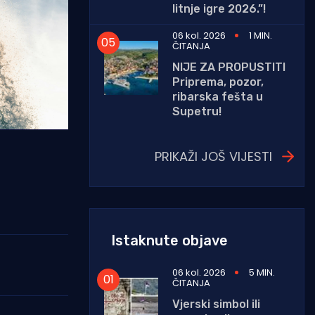
litnje igre 2026.”!
06 kol. 2026
1 MIN.
ČITANJA
NIJE ZA PROPUSTITI
Priprema, pozor,
ribarska fešta u
Supetru!
PRIKAŽI JOŠ VIJESTI
Istaknute objave
06 kol. 2026
5 MIN.
ČITANJA
Vjerski simbol ili