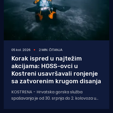
05 kol. 2026
2 MIN. ČITANJA
Korak ispred u najtežim
akcijama: HGSS-ovci u
Kostreni usavršavali ronjenje
sa zatvorenim krugom disanja
KOSTRENA - Hrvatska gorska služba
spašavanja je od 30. srpnja do 2. kolovoza u
Kostreni uspješno provela crossover tečaj
ronjenja za