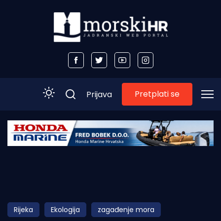
Pretplati se
Prijava
Početna
Morski plus
Morski TV
Obala
Rijeka
Ekologija
zagađenje mora
Otoci