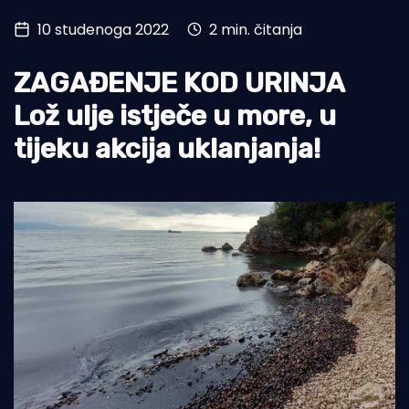
10 studenoga 2022
2 min. čitanja
Turizam i nautika
Pomorstvo
ZAGAĐENJE KOD URINJA
Ribolov
Lož ulje istječe u more, u
tijeku akcija uklanjanja!
Ekologija
Tradicija i kultura