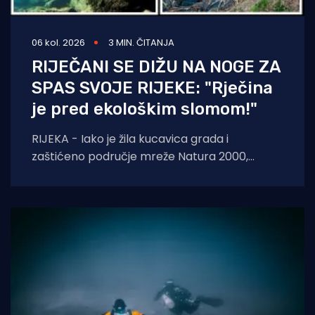
06 kol. 2026
3 MIN. ČITANJA
RIJEČANI SE DIŽU NA NOGE ZA
SPAS SVOJE RIJEKE: "Rječina
je pred ekološkim slomom!"
RIJEKA - Iako je žila kucavica grada i
zaštićeno područje mreže Natura 2000,
Rječina se sustavno uništava i pretvara u
odvodni