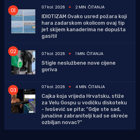
07 kol. 2026
2 MIN. ČITANJA
IDIOTIZAM Ovako usred požara koji
hara zadarskom okolicom ovaj tip
jet skijem kanaderima ne dopušta
gasiti!
07 kol. 2026
1 MIN. ČITANJA
Stigle neslužbene nove cijene
goriva
07 kol. 2026
4 MIN. ČITANJA
Cajka koja vrijeđa Hrvatsku, stiže
za Velu Gospu u vodičku diskoteku
- Ivošević se pita: "Gdje ste sad,
junačine zabranitelji kad se okreće
ozbiljan novac?"