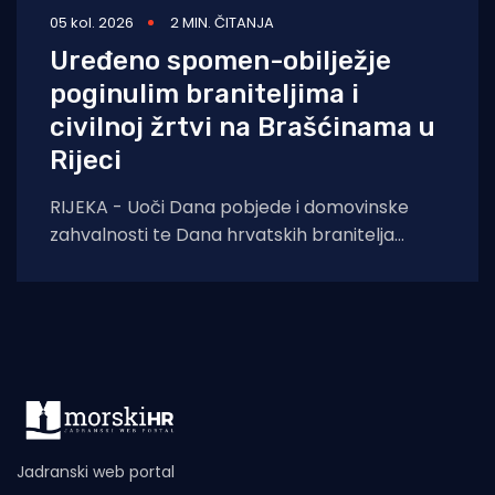
05 kol. 2026
2 MIN. ČITANJA
Uređeno spomen-obilježje
poginulim braniteljima i
civilnoj žrtvi na Brašćinama u
Rijeci
RIJEKA - Uoči Dana pobjede i domovinske
zahvalnosti te Dana hrvatskih branitelja
završeni su građevinski radovi na uređenju
spomen-obilježja u
Jadranski web portal