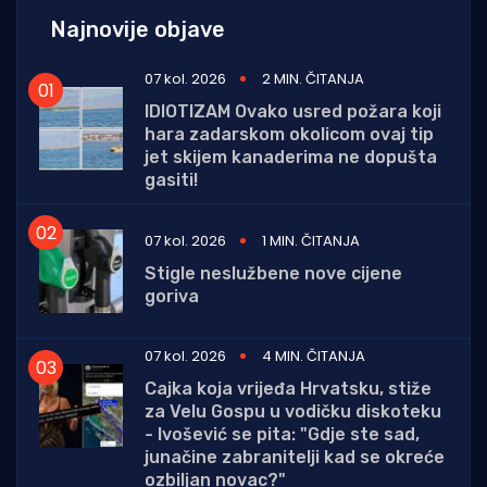
Najnovije objave
07 kol. 2026
2 MIN. ČITANJA
IDIOTIZAM Ovako usred požara koji
hara zadarskom okolicom ovaj tip
jet skijem kanaderima ne dopušta
gasiti!
07 kol. 2026
1 MIN. ČITANJA
Stigle neslužbene nove cijene
goriva
07 kol. 2026
4 MIN. ČITANJA
Cajka koja vrijeđa Hrvatsku, stiže
za Velu Gospu u vodičku diskoteku
- Ivošević se pita: "Gdje ste sad,
junačine zabranitelji kad se okreće
ozbiljan novac?"