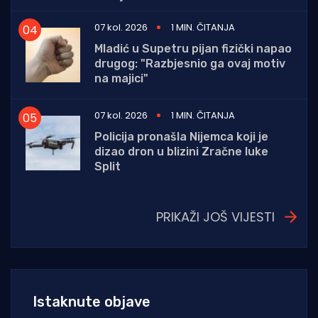
07 kol. 2026
1 MIN. ČITANJA
Mladić u Supetru pijan fizički napao
drugog: "Razbjesnio ga ovaj motiv
na majici"
07 kol. 2026
1 MIN. ČITANJA
Policija pronašla Nijemca koji je
dizao dron u blizini Zračne luke
Split
PRIKAŽI JOŠ VIJESTI
Istaknute objave