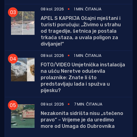
08 kol. 2026
1 MIN. ČITANJA
APEL S KAPRIJA Očajni mještani i
turisti poručuju: „Živimo u strahu
od tragedije, šetnica je postala
trkaća staza, a uvala poligon za
divljanje!“
08 kol. 2026
1 MIN. ČITANJA
FOTO/VIDEO Umjetnička instalacija
na ušću Neretve oduševila
prolaznike: Znate li što
predstavljaju lađa i spužva u
pijesku?
08 kol. 2026
7 MIN. ČITANJA
Nezakonita sidrišta nisu „stečeno
pravo“ – Vrijeme je da uredimo
more od Umaga do Dubrovnika