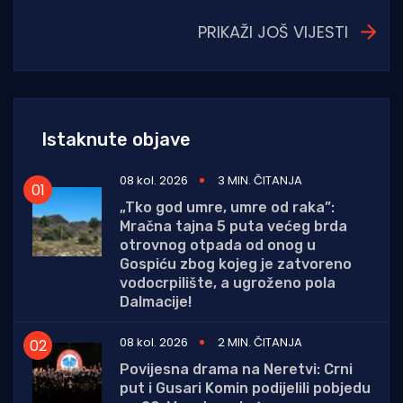
PRIKAŽI JOŠ VIJESTI
Istaknute objave
08 kol. 2026
3 MIN. ČITANJA
„Tko god umre, umre od raka”:
Mračna tajna 5 puta većeg brda
otrovnog otpada od onog u
Gospiću zbog kojeg je zatvoreno
vodocrpilište, a ugroženo pola
Dalmacije!
08 kol. 2026
2 MIN. ČITANJA
Povijesna drama na Neretvi: Crni
put i Gusari Komin podijelili pobjedu