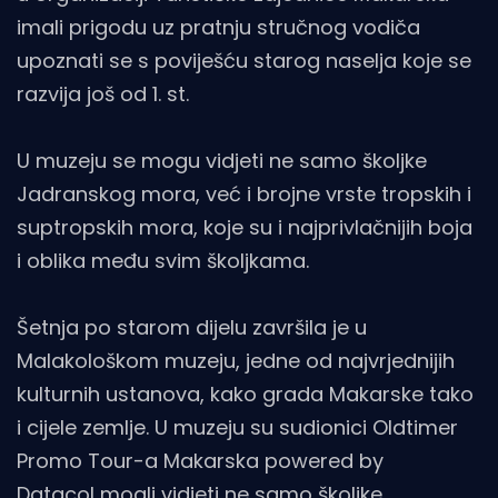
imali prigodu uz pratnju stručnog vodiča
upoznati se s poviješću starog naselja koje se
razvija još od 1. st.
U muzeju se mogu vidjeti ne samo školjke
Jadranskog mora, već i brojne vrste tropskih i
suptropskih mora, koje su i najprivlačnijih boja
i oblika među svim školjkama.
Šetnja po starom dijelu završila je u
Malakološkom muzeju, jedne od najvrjednijih
kulturnih ustanova, kako grada Makarske tako
i cijele zemlje. U muzeju su sudionici Oldtimer
Promo Tour-a Makarska powered by
Datacol mogli vidjeti ne samo školjke