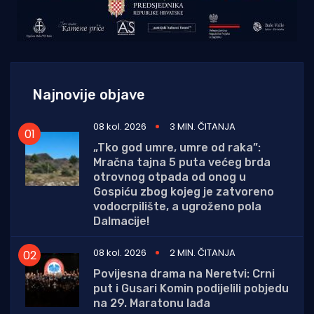
Najnovije objave
08 kol. 2026
3 MIN. ČITANJA
„Tko god umre, umre od raka”:
Mračna tajna 5 puta većeg brda
otrovnog otpada od onog u
Gospiću zbog kojeg je zatvoreno
vodocrpilište, a ugroženo pola
Dalmacije!
08 kol. 2026
2 MIN. ČITANJA
Povijesna drama na Neretvi: Crni
put i Gusari Komin podijelili pobjedu
na 29. Maratonu lađa