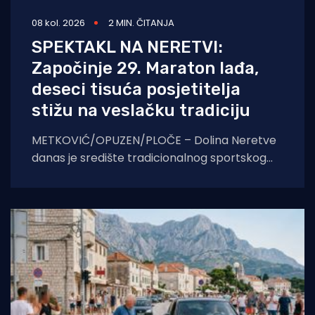
08 kol. 2026
2 MIN. ČITANJA
SPEKTAKL NA NERETVI:
Započinje 29. Maraton lađa,
deseci tisuća posjetitelja
stižu na veslačku tradiciju
METKOVIĆ/OPUZEN/PLOČE – Dolina Neretve
danas je središte tradicionalnog sportskog
spektakla. U borbi za prestižni Štit kneza
Domagoja, snage će