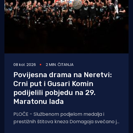
08 kol. 2026
2 MIN. ČITANJA
Povijesna drama na Neretvi:
Crni put i Gusari Komin
podijelili pobjedu na 29.
Maratonu lađa
PLOČE - Službenom podjelom medalja i
prestižnih štitova kneza Domagoja svečano je
završen 29. Maraton lađa na Neretvi.