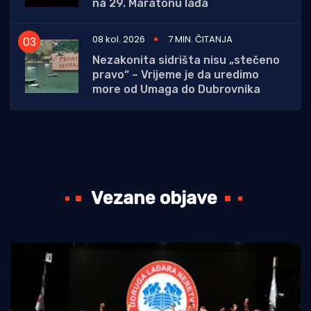
na 29. Maratonu lađa
08 kol. 2026
7 MIN. ČITANJA
Nezakonita sidrišta nisu „stečeno
pravo“ – Vrijeme je da uredimo
more od Umaga do Dubrovnika
Vezane objave