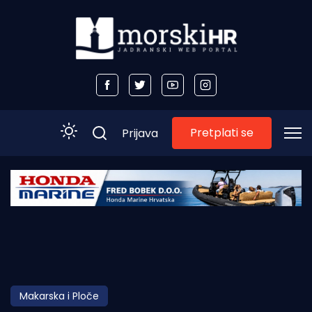
Pretplati se
Prijava
Početna
Morski plus
Morski TV
Obala
Makarska i Ploče
Otoci