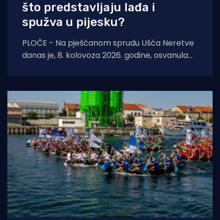
što predstavljaju lađa i
spužva u pijesku?
PLOČE - Na pješčanom sprudu Ušća Neretve
danas je, 8. kolovoza 2026. godine, osvanula
nova instalacija suvremene i konceptualne
umjetnosti autora