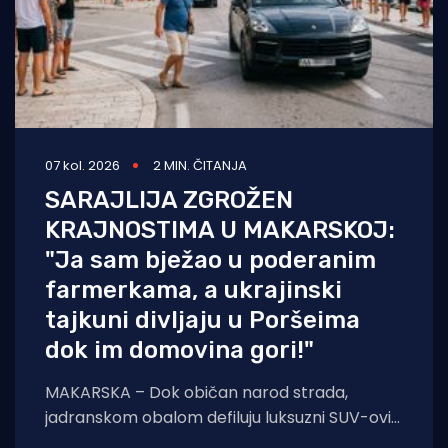
07 kol. 2026
2 MIN. ČITANJA
SARAJLIJA ZGROŽEN
KRAJNOSTIMA U MAKARSKOJ:
"Ja sam bježao u poderanim
farmerkama, a ukrajinski
tajkuni divljaju u Poršeima
dok im domovina gori!"
MAKARSKA – Dok običan narod strada,
jadranskom obalom defiluju luksuzni SUV-ovi s
ukrajinskim tablicama. Poznati novinar iz