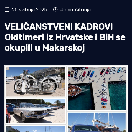
26 svibnja 2025
4 min. čitanja
Turizam i nautika
Pomorstvo
VELIČANSTVENI KADROVI
Ribolov
Oldtimeri iz Hrvatske i BiH se
okupili u Makarskoj
Ekologija
Tradicija i kultura