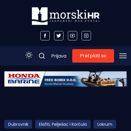
Pretplati se
Prijava
Početna
Morski plus
Morski TV
Obala
Dubrovnik
Elafiti, Pelješac i Korčula
Lokrum
Otoci