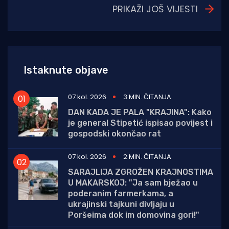
PRIKAŽI JOŠ VIJESTI
Istaknute objave
07 kol. 2026
3 MIN. ČITANJA
DAN KADA JE PALA "KRAJINA": Kako
je general Stipetić ispisao povijest i
gospodski okončao rat
07 kol. 2026
2 MIN. ČITANJA
SARAJLIJA ZGROŽEN KRAJNOSTIMA
U MAKARSKOJ: "Ja sam bježao u
poderanim farmerkama, a
ukrajinski tajkuni divljaju u
Poršeima dok im domovina gori!"