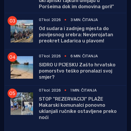
ukrajinski tajkuni divljaju u
Poršeima dok im domovina gori!"
07 kol. 2026
3 MIN. ČITANJA
Od sudara i zadnjeg mjesta do
povijesnog srebra: Nevjerojatan
preokret Lađarica u plavom!
07 kol. 2026
6 MIN. ČITANJA
SIDRO U PIJESKU Zašto hrvatsko
pomorstvo teško pronalazi svoj
smjer?
07 kol. 2026
1 MIN. ČITANJA
STOP "REZERVACIJI" PLAŽE
Makarski komunalci ponovno
uklanjali ručnike ostavljene preko
noći