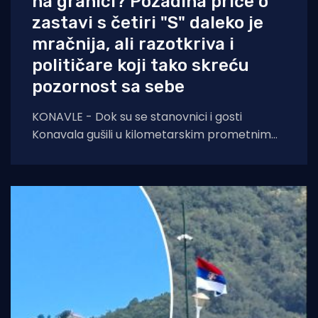
na granici? Pozadina priče o
zastavi s četiri "S" daleko je
mračnija, ali razotkriva i
političare koji tako skreću
pozornost sa sebe
KONAVLE - Dok su se stanovnici i gosti
Konavala gušili u kilometarskim prometnim
čepovima na jedinoj lokalnoj cesti, načelniku
Boži Lasiću