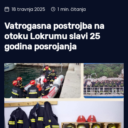
18 travnja 2025
1 min. čitanja
Turizam i nautika
Pomorstvo
Vatrogasna postrojba na
Ribolov
otoku Lokrumu slavi 25
godina posrojanja
Ekologija
Tradicija i kultura