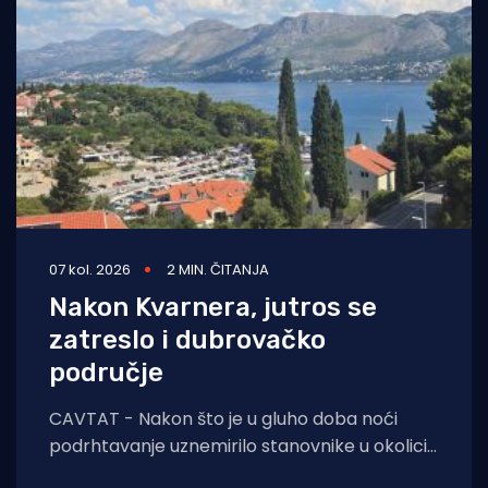
07 kol. 2026
2 MIN. ČITANJA
Nakon Kvarnera, jutros se
zatreslo i dubrovačko
područje
CAVTAT - Nakon što je u gluho doba noći
podrhtavanje uznemirilo stanovnike u okolici
Novog Vinodolskog, jutros se zatreslo i tlo