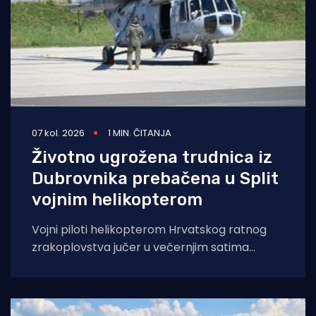
07 kol. 2026
1 MIN. ČITANJA
Životno ugrožena trudnica iz
Dubrovnika prebačena u Split
vojnim helikopterom
Vojni piloti helikopterom Hrvatskog ratnog
zrakoplovstva jučer u večernjim satima
prevezli su životno ugroženu trudnicu iz Opće
bolnice Dubrovnik u