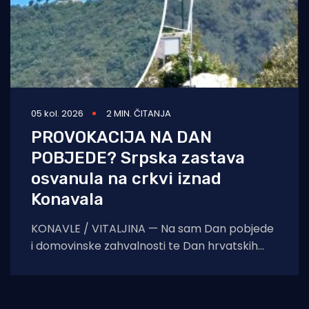
05 kol. 2026
2 MIN. ČITANJA
PROVOKACIJA NA DAN
POBJEDE? Srpska zastava
osvanula na crkvi iznad
Konavala
KONAVLE / VITALJINA — Na sam Dan pobjede
i domovinske zahvalnosti te Dan hrvatskih
branitelja, na crkvi sv. Ilije iznad Vitaljine, koja