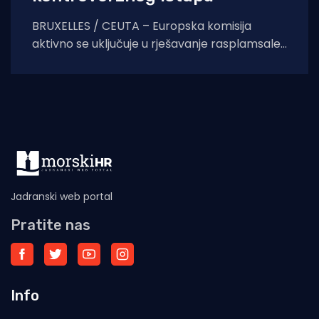
BRUXELLES / CEUTA – Europska komisija
aktivno se uključuje u rješavanje rasplamsale
migracijske krize u španjolskoj enklavi Ceuti.
Odlukom predsjednice EK Ursule
Jadranski web portal
Pratite nas
Info