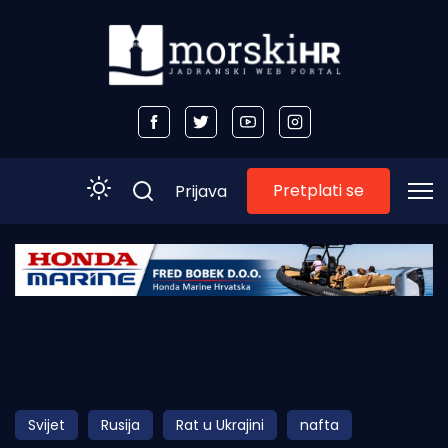
Pretplati se
Prijava
Početna
Morski plus
Morski TV
Obala
Svijet
Rusija
Rat u Ukrajini
nafta
Otoci