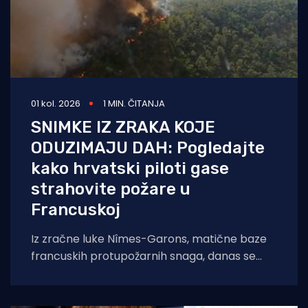
01 kol. 2026
1 MIN. ČITANJA
SNIMKE IZ ZRAKA KOJE
ODUZIMAJU DAH: Pogledajte
kako hrvatski piloti gase
strahovite požare u
Francuskoj
Iz zračne luke Nîmes-Garons, matične baze
francuskih protupožarnih snaga, danas se
javio kapetan hrvatske posade Canadaira
bojnik Igor Mindoljević: