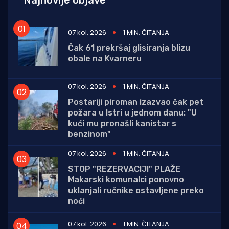
Najnovije objave
07 kol. 2026
1 MIN. ČITANJA
Čak 61 prekršaj glisiranja blizu
obale na Kvarneru
07 kol. 2026
1 MIN. ČITANJA
Postariji piroman izazvao čak pet
požara u Istri u jednom danu: "U
kući mu pronašli kanistar s
benzinom"
07 kol. 2026
1 MIN. ČITANJA
STOP "REZERVACIJI" PLAŽE
Makarski komunalci ponovno
uklanjali ručnike ostavljene preko
noći
07 kol. 2026
1 MIN. ČITANJA