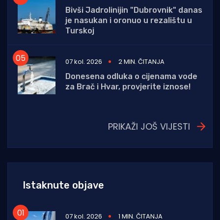
Bivši Jadrolinijin "Dubrovnik" danas
je nasukan i oronuo u rezalištu u
Turskoj
07 kol. 2026
2 MIN. ČITANJA
Donesena odluka o cijenama vode
za Brač i Hvar, provjerite iznose!
PRIKAŽI JOŠ VIJESTI
Istaknute objave
07 kol. 2026
1 MIN. ČITANJA