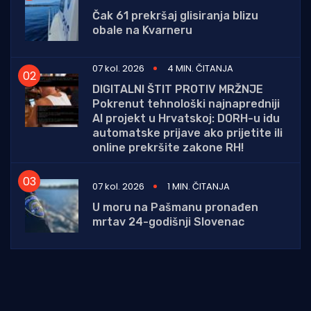
Čak 61 prekršaj glisiranja blizu
obale na Kvarneru
07 kol. 2026
4 MIN. ČITANJA
DIGITALNI ŠTIT PROTIV MRŽNJE
Pokrenut tehnološki najnapredniji
AI projekt u Hrvatskoj: DORH-u idu
automatske prijave ako prijetite ili
online prekršite zakone RH!
07 kol. 2026
1 MIN. ČITANJA
U moru na Pašmanu pronađen
mrtav 24-godišnji Slovenac