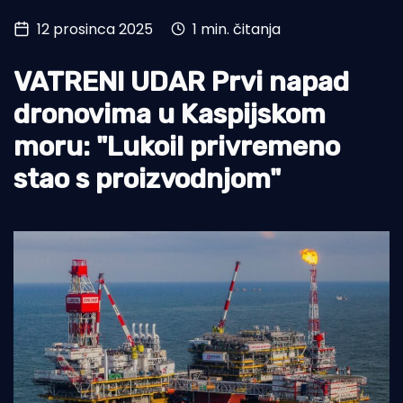
12 prosinca 2025
1 min. čitanja
Turizam i nautika
Pomorstvo
VATRENI UDAR Prvi napad
Ribolov
dronovima u Kaspijskom
moru: "Lukoil privremeno
Ekologija
stao s proizvodnjom"
Tradicija i kultura