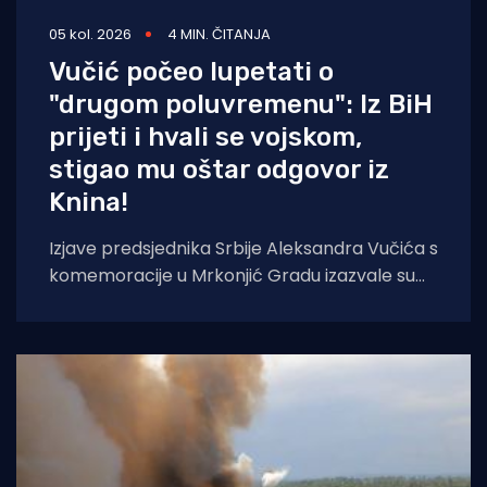
05 kol. 2026
4 MIN. ČITANJA
Vučić počeo lupetati o
"drugom poluvremenu": Iz BiH
prijeti i hvali se vojskom,
stigao mu oštar odgovor iz
Knina!
Izjave predsjednika Srbije Aleksandra Vučića s
komemoracije u Mrkonjić Gradu izazvale su
val reakcija u hrvatskom političkom vrhu.
Vučić je