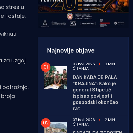
na stres u
 i ostaje.
viknuti
Najnovije objave
a za uzgoj
07 kol. 2026
3 MIN.
ČITANJA
DAN KADA JE PALA
"KRAJINA": Kako je
i potražnja.
general Stipetić
 broja
ispisao povijest i
gospodski okončao
rat
07 kol. 2026
2 MIN.
ČITANJA