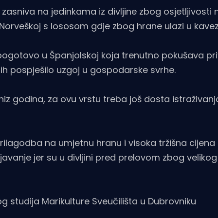
 zasniva na jedinkama iz divljine zbog osjetljivosti 
orveškoj s lososom gdje zbog hrane ulazi u kaveze
pogotovo u Španjolskoj koja trenutno pokušava pri
bih pospješilo uzgoj u gospodarske svrhe.
iz godina, za ovu vrstu treba još dosta istraživanj
rilagodba na umjetnu hranu i visoka tržišna cijena 
avanje jer su u divljini pred prelovom zbog velikog
 studija Marikulture Sveučilišta u Dubrovniku