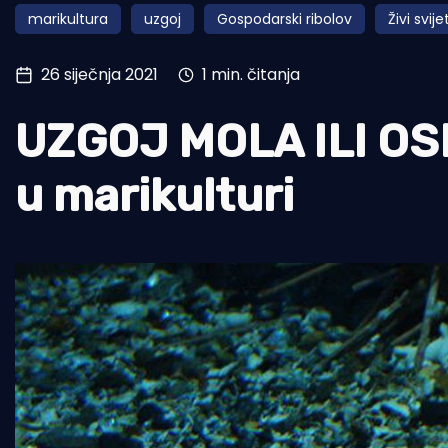
marikultura
uzgoj
Gospodarski ribolov
Živi svije
Pomorstvo
Ribolov
26 siječnja 2021
1 min. čitanja
Ekologija
UZGOJ MOLA ILI OSL
Tradicija i kultura
u marikulturi