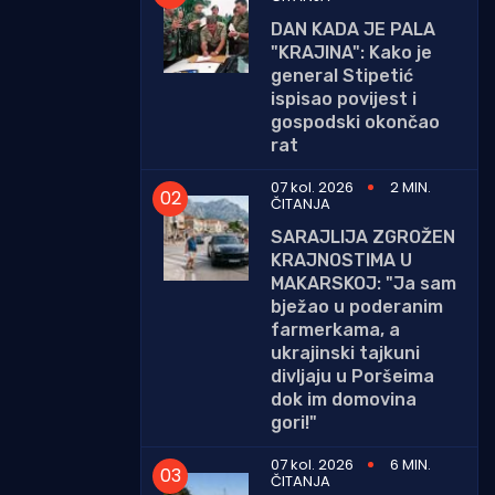
DAN KADA JE PALA
"KRAJINA": Kako je
general Stipetić
ispisao povijest i
gospodski okončao
rat
07 kol. 2026
2 MIN.
ČITANJA
SARAJLIJA ZGROŽEN
KRAJNOSTIMA U
MAKARSKOJ: "Ja sam
bježao u poderanim
farmerkama, a
ukrajinski tajkuni
divljaju u Poršeima
dok im domovina
gori!"
07 kol. 2026
6 MIN.
ČITANJA