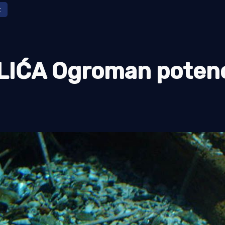
t
IĆA Ogroman potenc