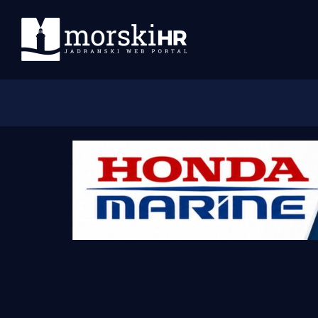
Početna
Morski plus
Morski TV
Obala
Otoci
Turizam i nautika