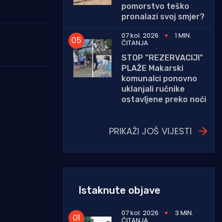
pomorstvo teško
pronalazi svoj smjer?
07 kol. 2026
1 MIN.
ČITANJA
STOP "REZERVACIJI"
PLAŽE Makarski
komunalci ponovno
uklanjali ručnike
ostavljene preko noći
PRIKAŽI JOŠ VIJESTI
Istaknute objave
07 kol. 2026
3 MIN.
ČITANJA