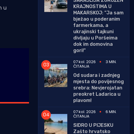
SARAJLIJA ZGROŽEN
KRAJNOSTIMA U
m u
MAKARSKOJ: "Ja sam
bježao u poderanim
farmerkama, a
ukrajinski tajkuni
divljaju u Poršeima
dok im domovina
gori!"
07 kol. 2026
3 MIN.
ČITANJA
Od sudara i zadnjeg
mjesta do povijesnog
srebra: Nevjerojatan
preokret Lađarica u
plavom!
07 kol. 2026
6 MIN.
ČITANJA
SIDRO U PIJESKU
Zašto hrvatsko