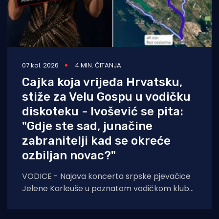
07 kol. 2026
4 MIN. ČITANJA
Cajka koja vrijeđa Hrvatsku,
stiže za Velu Gospu u vodičku
diskoteku - Ivošević se pita:
"Gdje ste sad, junačine
zabranitelji kad se okreće
ozbiljan novac?"
VODICE - Najava koncerta srpske pjevačice
Jelene Karleuše u poznatom vodičkom klubu
"Hacienda" podigla je veliku prašinu na
domaćoj