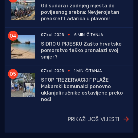
Od sudara i zadnjeg mjesta do
povijesnog srebra: Nevjerojatan
preokret Lađarica u plavom!
07 kol. 2026
6 MIN. ČITANJA
SIDRO U PIJESKU Zašto hrvatsko
pomorstvo teško pronalazi svoj
smjer?
07 kol. 2026
1 MIN. ČITANJA
STOP "REZERVACIJI" PLAŽE
Makarski komunalci ponovno
uklanjali ručnike ostavljene preko
noći
PRIKAŽI JOŠ VIJESTI