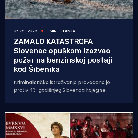
06 kol. 2026
1 MIN. ČITANJA
ZAMALO KATASTROFA
Slovenac opuškom izazvao
požar na benzinskoj postaji
kod Šibenika
Kriminalističko istraživanje provedeno je
protiv 43-godišnjeg Slovenca kojeg se
sumnjiči da je opuškom cigarete izazvao
požar. Incident se dogodio