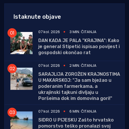
Istaknute objave
07 kol. 2026
3 MIN. ČITANJA
DAN KADA JE PALA "KRAJINA": Kako
je general Stipetić ispisao povijest i
gospodski okončao rat
07 kol. 2026
2 MIN. ČITANJA
SARAJLIJA ZGROŽEN KRAJNOSTIMA
U MAKARSKOJ: "Ja sam bježao u
poderanim farmerkama, a
ukrajinski tajkuni divljaju u
Poršeima dok im domovina gori!"
07 kol. 2026
6 MIN. ČITANJA
SIDRO U PIJESKU Zašto hrvatsko
pomorstvo teško pronalazi svoj