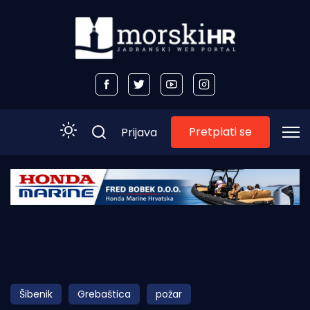
Pretplati se
Prijava
Početna
Morski plus
Morski TV
Obala
Šibenik
Grebaštica
požar
Otoci