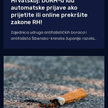
Hrvatskoj: DORH-u idu
automatske prijave ako
prijetite ili online prekršite
zakone RH!
Zajednica udruga antifašističkih boraca i
antifašista Šibensko-kninske županije razvila
je sustav temeljen na umjetnoj inteligenciji koji
će kontinuirano pratiti,