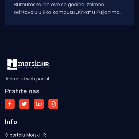
Burnumske ide ove se godine iznimno
održavaju u Eko kampusu „Krka“ u Puljanima
zbog konzervatorskih radova na dosadašnjoj
lokaciji, rimskom
Jadranski web portal
Pratite nas
Info
O portalu Morski.HR