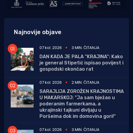
Najnovije objave
07 kol. 2026
3 MIN. ČITANJA
DAN KADA JE PALA "KRAJINA": Kako
je general Stipetić ispisao povijest i
gospodski okončao rat
07 kol. 2026
2 MIN. ČITANJA
SARAJLIJA ZGROŽEN KRAJNOSTIMA
U MAKARSKOJ: "Ja sam bježao u
poderanim farmerkama, a
ukrajinski tajkuni divljaju u
Poršeima dok im domovina gori!"
07 kol. 2026
3 MIN. ČITANJA