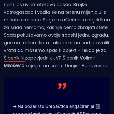
nam još uvijek otežava posao. Brojke
vatrogasaca i vozila se na terenu mijenjaju iz
minute u minutu. Brojke o oštećenim objektima
za sada nemamo, kasnije ćemo zbrajati štete.
Sada pokušavamo ovdje spasiti jednu zgradu,
gori na trećem katu, tako da smo sad provalili
vrata da mozemo spasiti objekt - rekao je za
ŠibenikIN
zapovjednik JVP Šibenik
Volimir
Milošević
kojeg smo sreli u Donjim Banovcima.
➡️ Na požarištu Grebaštica angažiran je 4️⃣.
protupožarni avion
#Canadair
.
#PPsezona