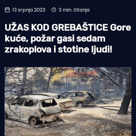
13 srpnja 2023
3 min. čitanja
Turizam i nautika
Pomorstvo
UŽAS KOD GREBAŠTICE Gore
Ribolov
kuće, požar gasi sedam
zrakoplova i stotine ljudi!
Ekologija
Tradicija i kultura