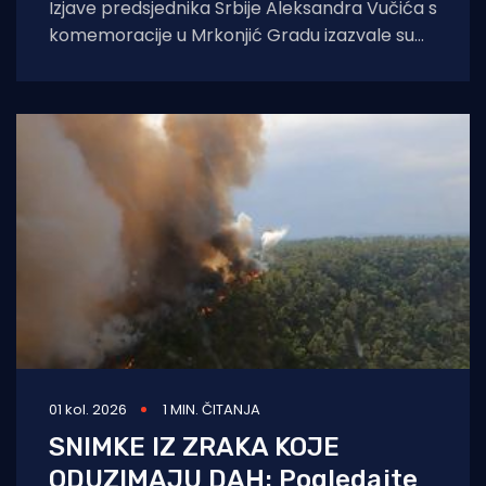
Izjave predsjednika Srbije Aleksandra Vučića s
komemoracije u Mrkonjić Gradu izazvale su
val reakcija u hrvatskom političkom vrhu.
Vučić je
01 kol. 2026
1 MIN. ČITANJA
SNIMKE IZ ZRAKA KOJE
ODUZIMAJU DAH: Pogledajte