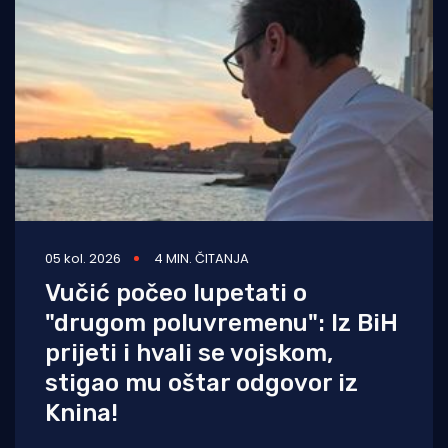
05 kol. 2026
4 MIN. ČITANJA
Vučić počeo lupetati o
"drugom poluvremenu": Iz BiH
prijeti i hvali se vojskom,
stigao mu oštar odgovor iz
Knina!