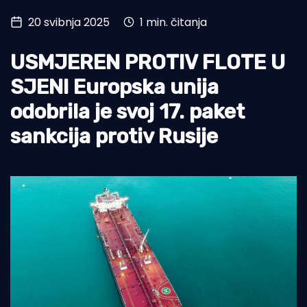
20 svibnja 2025
1 min. čitanja
Turizam i nautika
Pomorstvo
USMJEREN PROTIV FLOTE U
Ribolov
SJENI Europska unija
odobrila je svoj 17. paket
Ekologija
sankcija protiv Rusije
Tradicija i kultura