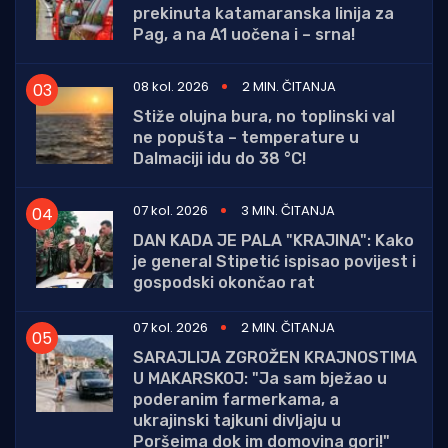
prekinuta katamaranska linija za
Pag, a na A1 uočena i – srna!
08 kol. 2026
2 MIN. ČITANJA
Stiže olujna bura, no toplinski val
ne popušta – temperature u
Dalmaciji idu do 38 °C!
07 kol. 2026
3 MIN. ČITANJA
DAN KADA JE PALA "KRAJINA": Kako
je general Stipetić ispisao povijest i
gospodski okončao rat
07 kol. 2026
2 MIN. ČITANJA
SARAJLIJA ZGROŽEN KRAJNOSTIMA
U MAKARSKOJ: "Ja sam bježao u
poderanim farmerkama, a
ukrajinski tajkuni divljaju u
Poršeima dok im domovina gori!"