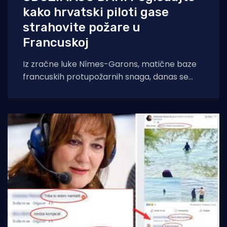
kako hrvatski piloti gase
strahovite požare u
Francuskoj
Iz zračne luke Nîmes-Garons, matične baze
francuskih protupožarnih snaga, danas se
javio kapetan hrvatske posade Canadaira
bojnik Igor Mindoljević: