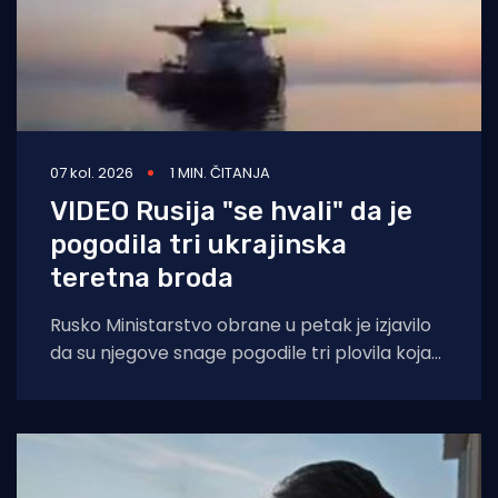
07 kol. 2026
1 MIN. ČITANJA
VIDEO Rusija "se hvali" da je
pogodila tri ukrajinska
teretna broda
Rusko Ministarstvo obrane u petak je izjavilo
da su njegove snage pogodile tri plovila koja
su se "koristila za