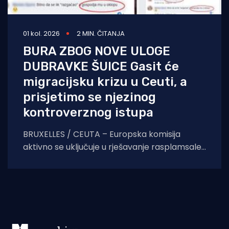
01 kol. 2026
2 MIN. ČITANJA
BURA ZBOG NOVE ULOGE
DUBRAVKE ŠUICE Gasit će
migracijsku krizu u Ceuti, a
prisjetimo se njezinog
kontroverznog istupa
BRUXELLES / CEUTA – Europska komisija
aktivno se uključuje u rješavanje rasplamsale
migracijske krize u španjolskoj enklavi Ceuti.
Odlukom predsjednice EK Ursule