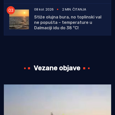
08 kol. 2026
2 MIN. ČITANJA
Stiže olujna bura, no toplinski val
ne popušta – temperature u
Dalmaciji idu do 38 °C!
Vezane objave