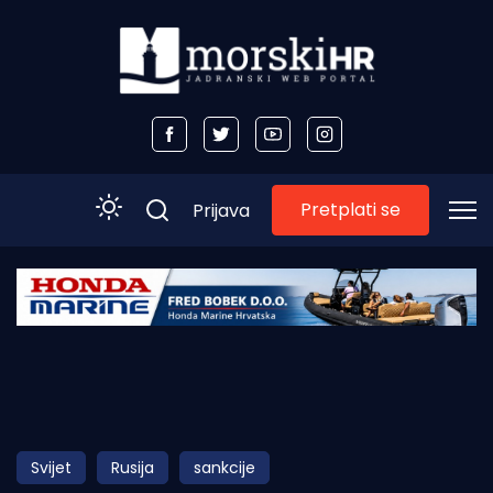
Pretplati se
Prijava
Početna
Morski plus
Morski TV
Obala
Svijet
Rusija
sankcije
Otoci