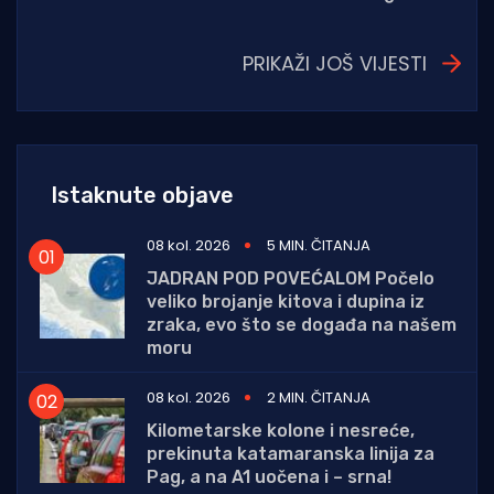
PRIKAŽI JOŠ VIJESTI
Istaknute objave
08 kol. 2026
5 MIN. ČITANJA
JADRAN POD POVEĆALOM Počelo
veliko brojanje kitova i dupina iz
zraka, evo što se događa na našem
moru
08 kol. 2026
2 MIN. ČITANJA
Kilometarske kolone i nesreće,
prekinuta katamaranska linija za
Pag, a na A1 uočena i – srna!