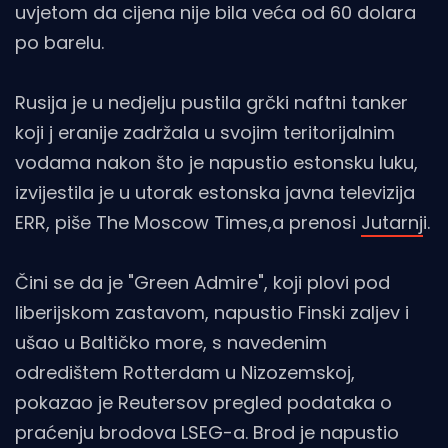
uvjetom da cijena nije bila veća od 60 dolara
po barelu.
Rusija je u nedjelju pustila grčki naftni tanker
koji j eranije zadržala u svojim teritorijalnim
vodama nakon što je napustio estonsku luku,
izvijestila je u utorak estonska javna televizija
ERR, piše The Moscow Times,a prenosi
Jutarnj
i.
Čini se da je "Green Admire", koji plovi pod
liberijskom zastavom, napustio Finski zaljev i
ušao u Baltičko more, s navedenim
odredištem Rotterdam u Nizozemskoj,
pokazao je Reutersov pregled podataka o
praćenju brodova LSEG-a. Brod je napustio