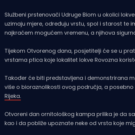
Službeni prstenovači Udruge Biom u okolici lokv
uzimaju mjere, određuju vrstu, spol i starost te 
najkraćem mogućem vremenu, a njihova sigurno
Tijekom Otvorenog dana, posjetitelji će se u prat
vrstama ptica koje lokalitet lokve Rovozna koris
Također će biti predstavljena i demonstrirana me
više o bioraznolikosti ovog područja, a posebno o
Rijeka.
Otvoreni dan ornitološkog kampa prilika je da s
kao i da pobliže upoznate neke od vrsta koje mig