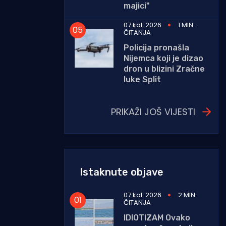
majici"
07 kol. 2026
1 MIN.
ČITANJA
Policija pronašla
Nijemca koji je dizao
dron u blizini Zračne
luke Split
PRIKAŽI JOŠ VIJESTI
Istaknute objave
07 kol. 2026
2 MIN.
ČITANJA
IDIOTIZAM Ovako