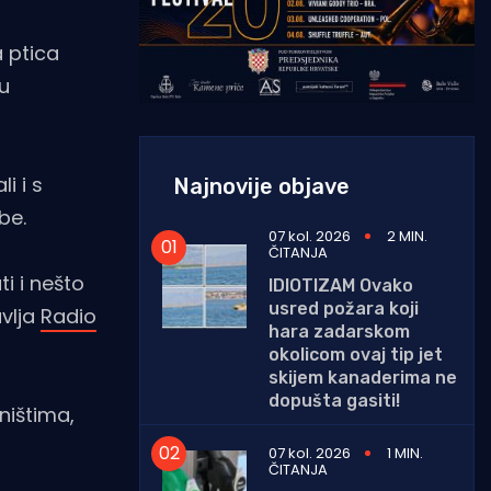
 ptica
 u
i i s
Najnovije objave
be.
07 kol. 2026
2 MIN.
ČITANJA
i i nešto
IDIOTIZAM Ovako
usred požara koji
avlja
Radio
hara zadarskom
okolicom ovaj tip jet
skijem kanaderima ne
dopušta gasiti!
ništima,
07 kol. 2026
1 MIN.
ČITANJA