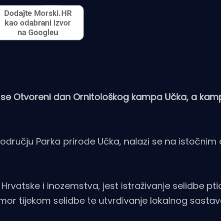
 će se Otvoreni dan Ornitološkog kampa Učka, a kamp
odručju Parka prirode Učka, nalazi se na istočni
Hrvatske i inozemstva, jest istraživanje selidbe pti
mor tijekom selidbe te utvrđivanje lokalnog sastav