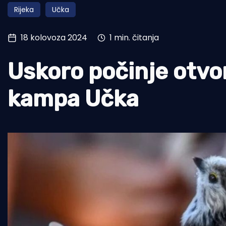
Rijeka
Učka
Pomorstvo
Ribolov
18 kolovoza 2024
1 min. čitanja
Ekologija
Uskoro počinje otvo
Tradicija i kultura
kampa Učka