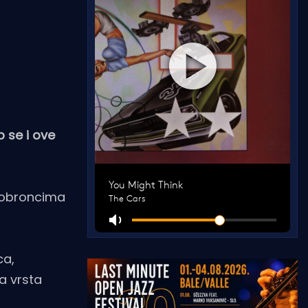
 se i ove
m obroncima
ca,
a vrsta