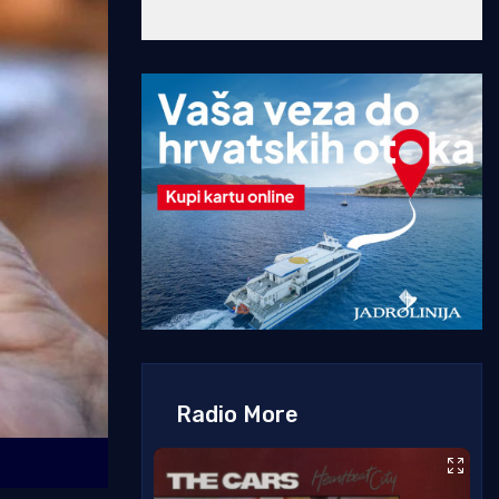
Radio More