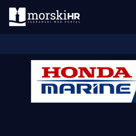
Početna
Morski plus
Morski TV
Obala
Otoci
Turizam i nautika