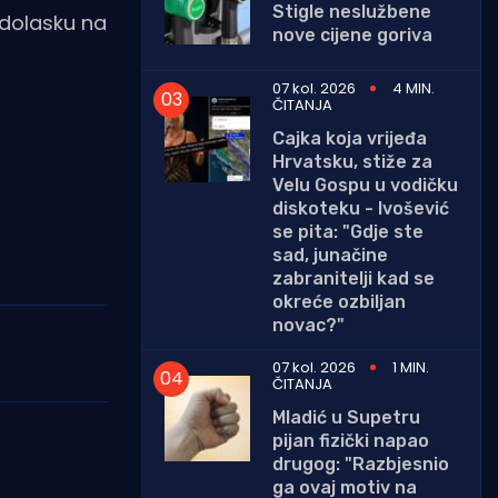
Stigle neslužbene
 dolasku na
nove cijene goriva
07 kol. 2026
4 MIN.
ČITANJA
Cajka koja vrijeđa
Hrvatsku, stiže za
Velu Gospu u vodičku
diskoteku - Ivošević
se pita: "Gdje ste
sad, junačine
zabranitelji kad se
okreće ozbiljan
novac?"
07 kol. 2026
1 MIN.
ČITANJA
Mladić u Supetru
pijan fizički napao
drugog: "Razbjesnio
ga ovaj motiv na