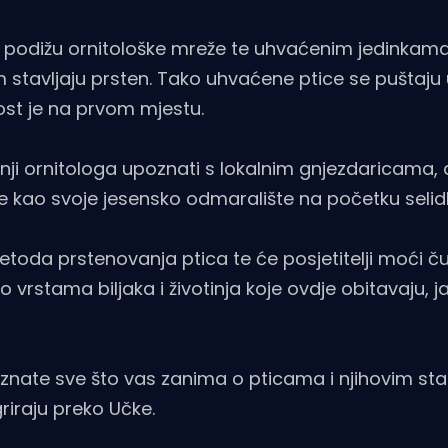
e podižu ornitološke mreže te uhvaćenim jedinkama
im stavljaju prsten. Tako uhvaćene ptice se puštaju
st je na prvom mjestu.
nji ornitologa upoznati s lokalnim gnjezdaricama, al
te kao svoje jesensko odmaralište na početku selid
toda prstenovanja ptica te će posjetitelji moći čut
 vrstama biljaka i životinja koje ovdje obitavaju, j
aznate sve što vas zanima o pticama i njihovim sta
riraju preko Učke.