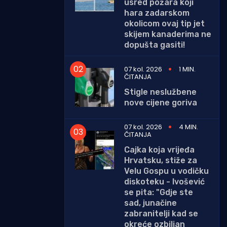
usred požara koji
hara zadarskom
okolicom ovaj tip jet
skijem kanaderima ne
dopušta gasiti!
07 kol. 2026
1 MIN.
ČITANJA
Stigle neslužbene
nove cijene goriva
07 kol. 2026
4 MIN.
ČITANJA
Cajka koja vrijeđa
Hrvatsku, stiže za
Velu Gospu u vodičku
diskoteku - Ivošević
se pita: "Gdje ste
sad, junačine
zabranitelji kad se
okreće ozbiljan