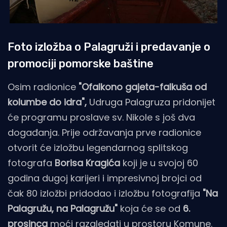
Foto izložba o Palagruži i predavanje o
promociji pomorske baštine
Osim radionice
"Ofalkono gajeta-falkuša od
kolumbe do idra",
Udruga Palagruza pridonijet
će programu proslave sv. Nikole s još dva
događanja. Prije održavanja prve radionice
otvorit će izložbu legendarnog splitskog
fotografa
Borisa Kragića
koji je u svojoj 60
godina dugoj karijeri i impresivnoj brojci od
čak 80 izložbi pridodao i izložbu fotografija
"Na
Palagružu, na Palagružu"
koja će se od
6.
prosinca
moći razgledati u prostoru Komune.