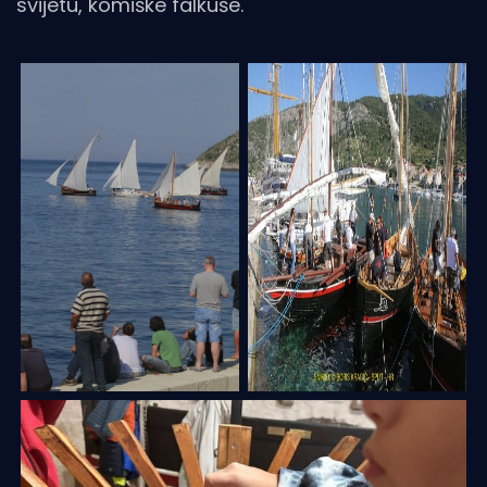
svijetu, komiške falkuše.