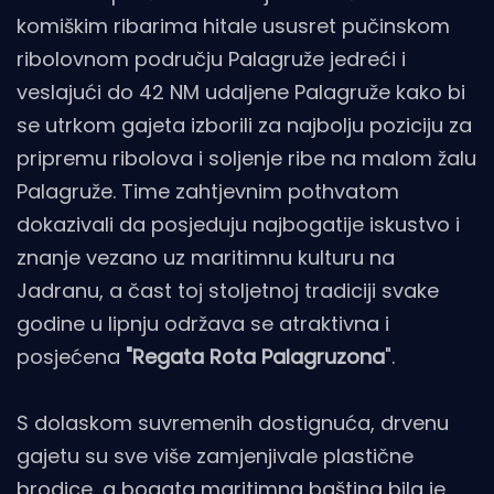
komiškim ribarima hitale ususret pučinskom
ribolovnom području Palagruže jedreći i
veslajući do 42 NM udaljene Palagruže kako bi
se utrkom gajeta izborili za najbolju poziciju za
pripremu ribolova i soljenje ribe na malom žalu
Palagruže. Time zahtjevnim pothvatom
dokazivali da posjeduju najbogatije iskustvo i
znanje vezano uz maritimnu kulturu na
Jadranu, a čast toj stoljetnoj tradiciji svake
godine u lipnju održava se atraktivna i
posjećena
"Regata Rota Palagruzona
".
S dolaskom suvremenih dostignuća, drvenu
gajetu su sve više zamjenjivale plastične
brodice, a bogata maritimna baština bila je