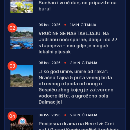
Sunčan i vruć dan, no pripazite na
buru!
09 kol. 2026
1 MIN. ČITANJA
VRUĆINE SE NASTAVLJAJU: Na
Jadranu noći sparne, danju i do 37
stupnjeva – evo gdje je moguć
lokalni pljusak
08 kol. 2026
3 MIN. ČITANJA
„Tko god umre, umre od raka”:
Mračna tajna 5 puta većeg brda
otrovnog otpada od onog u
Gospiću zbog kojeg je zatvoreno
vodocrpilište, a ugroženo pola
Dalmacije!
08 kol. 2026
2 MIN. ČITANJA
Povijesna drama na Neretvi: Crni
put i Gusari Komin podijelili pobjedu