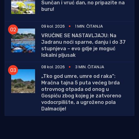
Sunčan i vruć dan, no pripazite na
buru!
09 kol. 2026
1 MIN. ČITANJA
VRUĆINE SE NASTAVLJAJU: Na
Jadranu noći sparne, danju i do 37
stupnjeva – evo gdje je moguć
lokalni pljusak
08 kol. 2026
3 MIN. ČITANJA
„Tko god umre, umre od raka”:
Mračna tajna 5 puta većeg brda
otrovnog otpada od onog u
Gospiću zbog kojeg je zatvoreno
vodocrpilište, a ugroženo pola
Dalmacije!