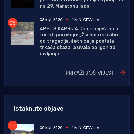
na 29. Maratonu lađa
08 kol. 2026
1 MIN. ČITANJA
APEL S KAPRIJA Očajni mještani i
turisti poručuju: „Živimo u strahu
od tragedije, šetnica je postala
trkaća staza, a uvala poligon za
divljanje!“
PRIKAŽI JOŠ VIJESTI
Istaknute objave
09 kol. 2026
1 MIN. ČITANJA