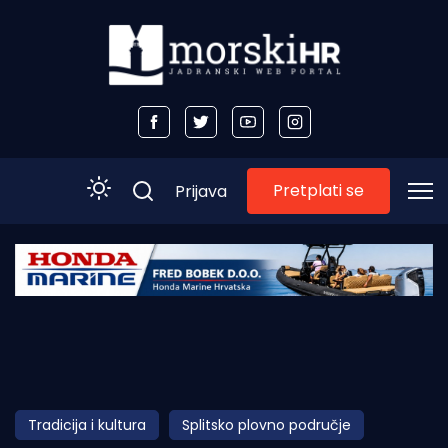
Pretplati se
Prijava
Početna
Morski plus
Morski TV
Obala
Tradicija i kultura
Splitsko plovno područje
Otoci