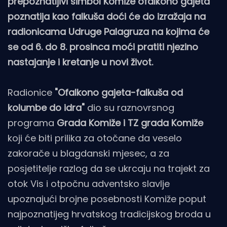
prepoznatljivi simbol Komiže ofalkono gajeta
poznatija kao falkuša doći će do izražaja na
radionicama Udruge Palagruza na kojima će
se od 6. do 8. prosinca moći pratiti njezino
nastajanje i kretanje u novi život.
Radionice
"Ofalkono gajeta-falkuša od
kolumbe do idra"
dio su raznovrsnog
programa
Grada Komiže i TZ grada Komiže
koji će biti prilika za otočane da veselo
zakorače u blagdanski mjesec, a za
posjetitelje razlog da se ukrcaju na trajekt za
otok Vis i otpočnu adventsko slavlje
upoznajući brojne posebnosti Komiže poput
najpoznatijeg hrvatskog tradicijskog broda u