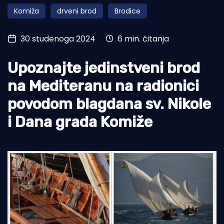
Komiža
drveni brod
Brodice
Turizam i nautika
Pomorstvo
30 studenoga 2024
6 min. čitanja
Ribolov
Upoznajte jedinstveni brod
Ekologija
na Mediteranu na radionici
Tradicija i kultura
povodom blagdana sv. Nikole
i Dana grada Komiže