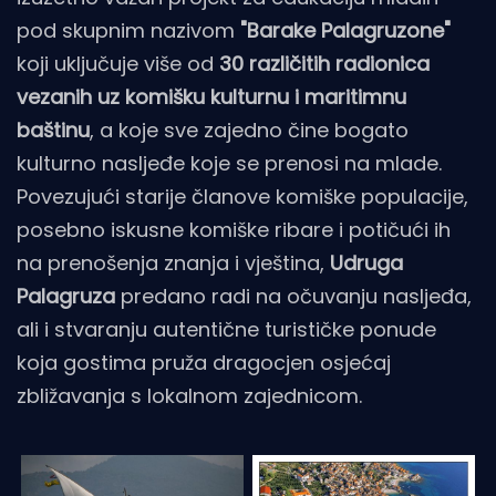
pod skupnim nazivom
"Barake Palagruzone"
koji uključuje više od
30 različitih radionica
vezanih uz komišku kulturnu i maritimnu
baštinu
, a koje sve zajedno čine bogato
kulturno nasljeđe koje se prenosi na mlade.
Povezujući starije članove komiške populacije,
posebno iskusne komiške ribare i potičući ih
na prenošenja znanja i vještina,
Udruga
Palagruza
predano radi na očuvanju nasljeđa,
ali i stvaranju autentične turističke ponude
koja gostima pruža dragocjen osjećaj
zbližavanja s lokalnom zajednicom.