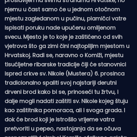
proslavljen na svima stranama Hrvatske, no
njemu u čast samo će u jednom otočnom
mjestu zagledanom u pučinu, plamičci vatre
ispisati poruku nade upućenu omiljenom
svecu. Mjesto je to koje je zaštićeno od svih
vjetrova što ga zimi čini najtoplijim mjestom u
Hrvatskoj. Radi se, naravno o Komiži, mjestu
tisućljetne ribarske tradicije čiji će stanovnici
ispred crkve sv. Nikole (Mustera) 6. prosinca
tradicionalno spaliti svoj najstariji derutni
drveni brod kako bi se, prinoseći tu žrtvu, i
dalje mogli nadati zaštiti sv. Nikole kojeg štuju
kao zaštitnika pomoraca, ali i svoga grada. I
dok će brod koji je istrošilo vrijeme vatra
pretvoriti u pepeo, nastojanja da se očuva