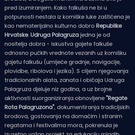
pred izumiranjem. Kako falkuša ne bi u
potpunosti nestala iz komiške luke zaštićena je
kao nematerijalno kulturno dobro
Republike
Hrvatske
.
Udruga Palagruza
jedna je od
nositelja dobra - iskustva gajete falkuše
odnosno pučkih vrednote vezanih uz komišku
gajetu falkušu (umijeće gradnje, navigacije,
plovidbe, ribolova i jezika). S ciljem njegovanja
tradicionalnih alata, zanata i običaja Udruga
Palagruza djeluje niz godina, a uz brojne
aktivnosti suorganiziranja obnovljene
"Regate
Rota Palagruzona"
, dokumentiranja tradicijskih
brodova, gostovanja na domaćim i stranim
regatama i festivalima mora, pokrenula je
izuzetno važan projekt za edukaciju mladih