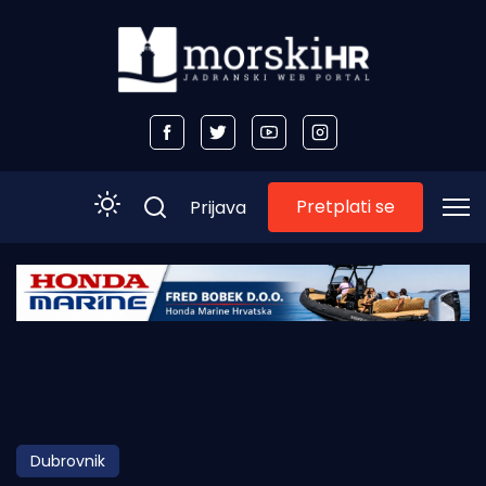
Pretplati se
Prijava
Početna
Morski plus
Morski TV
Obala
Dubrovnik
Otoci