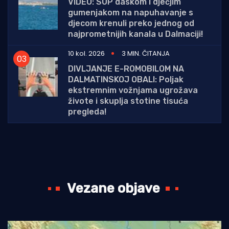
VIDEO: SUP daskom i dječjim
gumenjakom na napuhavanje s
djecom krenuli preko jednog od
najprometnijih kanala u Dalmaciji!
10 kol. 2026
3 MIN. ČITANJA
DIVLJANJE E-ROMOBILOM NA
DALMATINSKOJ OBALI: Poljak
ekstremnim vožnjama ugrožava
živote i skuplja stotine tisuća
pregleda!
Vezane objave