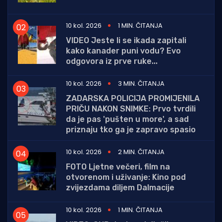
10 kol. 2026
1 MIN. ČITANJA
VIDEO Jeste li se ikada zapitali
kako kanader puni vodu? Evo
odgovora iz prve ruke...
10 kol. 2026
3 MIN. ČITANJA
ZADARSKA POLICIJA PROMIJENILA
PRIČU NAKON SNIMKE: Prvo tvrdili
da je pas 'pušten u more', a sad
priznaju tko ga je zapravo spasio
10 kol. 2026
2 MIN. ČITANJA
FOTO Ljetne večeri, film na
otvorenom i uživanje: Kino pod
zvijezdama diljem Dalmacije
10 kol. 2026
1 MIN. ČITANJA