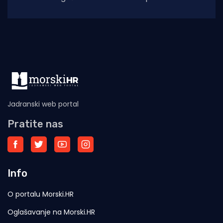
čepovima na jedinoj lokalnoj cesti, načelniku
Boži Lasiću
Jadranski web portal
Pratite nas
Info
O portalu Morski.HR
Oglašavanje na Morski.HR