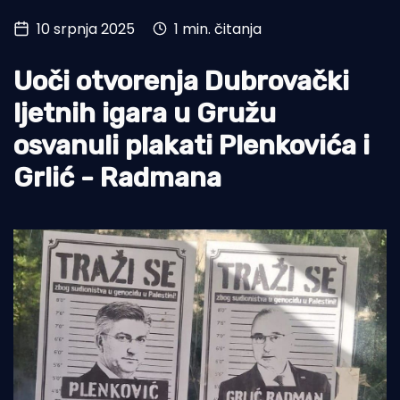
10 srpnja 2025
1 min. čitanja
Turizam i nautika
Pomorstvo
Uoči otvorenja Dubrovački
Ribolov
ljetnih igara u Gružu
osvanuli plakati Plenkovića i
Ekologija
Grlić - Radmana
Tradicija i kultura