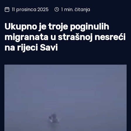
11 prosinca 2025
1 min. čitanja
Turizam i nautika
Pomorstvo
Ukupno je troje poginulih
Ribolov
migranata u strašnoj nesreći
na rijeci Savi
Ekologija
Tradicija i kultura