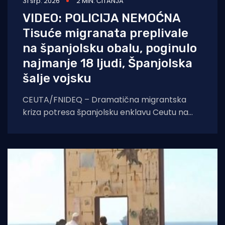
31 srp. 2026
2 MIN. ČITANJA
VIDEO: POLICIJA NEMOĆNA
Tisuće migranata preplivale
na španjolsku obalu, poginulo
najmanje 18 ljudi, Španjolska
šalje vojsku
CEUTA/FNIDEQ – Dramatična migrantska
kriza potresa španjolsku enklavu Ceutu na
sjeveru Afrike, gdje je prema izvješćima
medija i agencije EFE