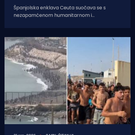
Španjolska enklava Ceuta suočava se s
nezapamćenom humanitarnom i
sigurnosnom krizom nakon što je čak 60.000
migranata s područja