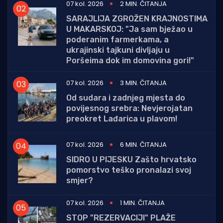
07 kol. 2026
2 MIN. ČITANJA
SARAJLIJA ZGROŽEN KRAJNOSTIMA
U MAKARSKOJ: "Ja sam bježao u
poderanim farmerkama, a
ukrajinski tajkuni divljaju u
Poršeima dok im domovina gori!"
07 kol. 2026
3 MIN. ČITANJA
Od sudara i zadnjeg mjesta do
povijesnog srebra: Nevjerojatan
preokret Lađarica u plavom!
07 kol. 2026
6 MIN. ČITANJA
SIDRO U PIJESKU Zašto hrvatsko
pomorstvo teško pronalazi svoj
smjer?
07 kol. 2026
1 MIN. ČITANJA
STOP "REZERVACIJI" PLAŽE