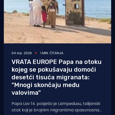
04 srp. 2026
1 MIN. ČITANJA
VRATA EUROPE Papa na otoku
kojeg se pokušavaju domoći
desetći tisuća migranata:
"Mnogi skončaju među
valovima"
Papa Lav 14. posjetio je Lampedusu, talijanski
otok koji je brojnim migrantima spasonosna