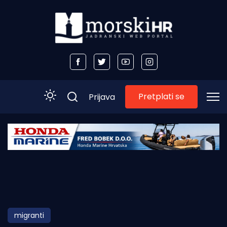
Pretplati se
Prijava
Početna
Morski plus
Morski TV
Obala
migranti
Otoci