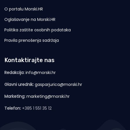
O portalu Morski.HR
Oglašavanje na Morski.HR
Politika zaštite osobnih podataka
Pravila prenošenja sadržaja
Kontaktirajte nas
Redakcija:
info@morski.hr
Glavni urednik:
gasparjurica@morski.hr
Marketing:
marketing@morski.hr
Telefon:
+385 1 551 35 12