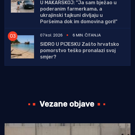
U MAKARSKOJ: "Ja sam bježao u
poderanim farmerkama, a
ukrajinski tajkuni divljaju u
Poršeima dok im domovina gori!"
07 kol. 2026
6 MIN. ČITANJA
SIDRO U PIJESKU Zašto hrvatsko
pomorstvo teško pronalazi svoj
smjer?
Vezane objave