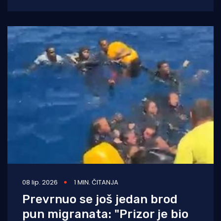
europska točka. No, isto je tako, često
08 lip. 2026
1 MIN. ČITANJA
Prevrnuo se još jedan brod
pun migranata: "Prizor je bio