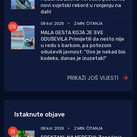
novi svjetski rekord u ronjenju na
dah!
08 kol. 2026
2 MIN. ČITANJA
MALA GESTA KOJA JE SVE
ODUŠEVILA Primijetili da nešto nije
u redu s barkom, pa potezom
oduševili javnost: "Ovo je nekad bio
kodeks, danas je izuzetak!"
PRIKAŽI JOŠ VIJESTI
Istaknute objave
08 kol. 2026
2 MIN. ČITANJA