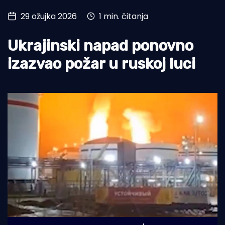
29 ožujka 2026
1 min. čitanja
Turizam i nautika
Pomorstvo
Ukrajinski napad ponovno
Ribolov
izazvao požar u ruskoj luci
Ekologija
Tradicija i kultura