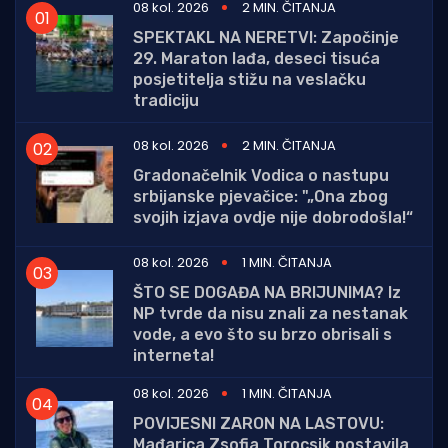
08 kol. 2026
2 MIN. ČITANJA
SPEKTAKL NA NERETVI: Započinje
29. Maraton lađa, deseci tisuća
posjetitelja stižu na veslačku
tradiciju
08 kol. 2026
2 MIN. ČITANJA
Gradonačelnik Vodica o nastupu
srbijanske pjevačice: "„Ona zbog
svojih izjava ovdje nije dobrodošla!“
08 kol. 2026
1 MIN. ČITANJA
ŠTO SE DOGAĐA NA BRIJUNIMA? Iz
NP tvrde da nisu znali za nestanak
vode, a evo što su brzo obrisali s
interneta!
08 kol. 2026
1 MIN. ČITANJA
POVIJESNI ZARON NA LASTOVU:
Mađarica Zsofia Torocsik postavila