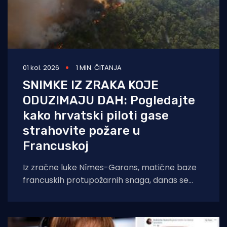
01 kol. 2026
1 MIN. ČITANJA
SNIMKE IZ ZRAKA KOJE
ODUZIMAJU DAH: Pogledajte
kako hrvatski piloti gase
strahovite požare u
Francuskoj
Iz zračne luke Nîmes-Garons, matične baze
francuskih protupožarnih snaga, danas se
javio kapetan hrvatske posade Canadaira
bojnik Igor Mindoljević: