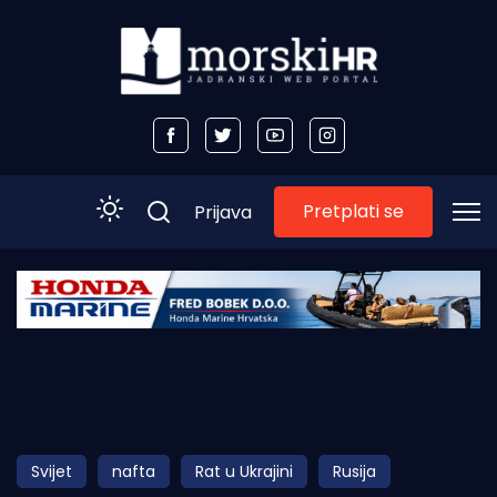
Pretplati se
Prijava
Početna
Morski plus
Morski TV
Obala
Svijet
nafta
Rat u Ukrajini
Rusija
Otoci