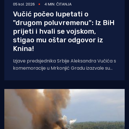
05 kol. 2026
4 MIN. ČITANJA
Vučić počeo lupetati o
"drugom poluvremenu": Iz BiH
prijeti i hvali se vojskom,
stigao mu oštar odgovor iz
Knina!
Izjave predsjednika Srbije Aleksandra Vučića s
komemoracije u Mrkonjić Gradu izazvale su
val reakcija u hrvatskom političkom vrhu.
Vučić je