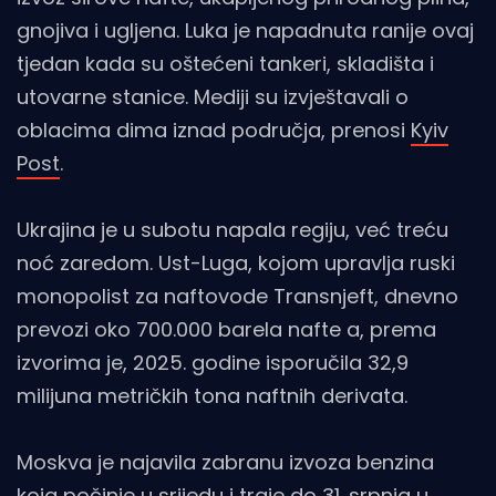
gnojiva i ugljena. Luka je napadnuta ranije ovaj
tjedan kada su oštećeni tankeri, skladišta i
utovarne stanice. Mediji su izvještavali o
oblacima dima iznad područja, prenosi
Kyiv
Post
.
Ukrajina je u subotu napala regiju, već treću
noć zaredom. Ust-Luga, kojom upravlja ruski
monopolist za naftovode Transnjeft, dnevno
prevozi oko 700.000 barela nafte a, prema
izvorima je, 2025. godine isporučila 32,9
milijuna metričkih tona naftnih derivata.
Moskva je najavila zabranu izvoza benzina
koja počinje u srijedu i traje do 31. srpnja u