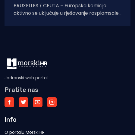
BRUXELLES / CEUTA – Europska komisija
aktivno se uključuje u rješavanje rasplamsale
migracijske krize u španjolskoj enklavi Ceuti.
Odlukom predsjednice EK Ursule
Jadranski web portal
Pratite nas
Info
O portalu Morski.HR