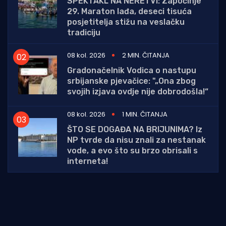
SPEKTAKL NA NERETVI: Započinje
29. Maraton lađa, deseci tisuća
posjetitelja stižu na veslačku
tradiciju
08 kol. 2026
2 MIN. ČITANJA
Gradonačelnik Vodica o nastupu
srbijanske pjevačice: "„Ona zbog
svojih izjava ovdje nije dobrodošla!“
08 kol. 2026
1 MIN. ČITANJA
ŠTO SE DOGAĐA NA BRIJUNIMA? Iz
NP tvrde da nisu znali za nestanak
vode, a evo što su brzo obrisali s
interneta!