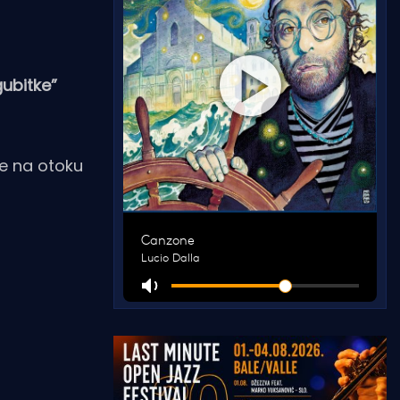
gubitke”
je na otoku