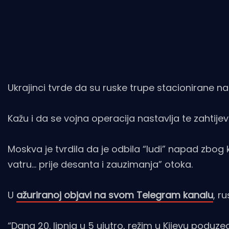
Ukrajinci tvrde da su ruske trupe stacionirane n
Kažu i da se vojna operacija nastavlja te zahtijev
Moskva je tvrdila da je odbila “ludi” napad zbog k
vatru… prije desanta i zauzimanja” otoka.
U
ažuriranoj objavi na svom Telegram kanalu
, r
“Dana 20. lipnja u 5 ujutro, režim u Kijevu poduz