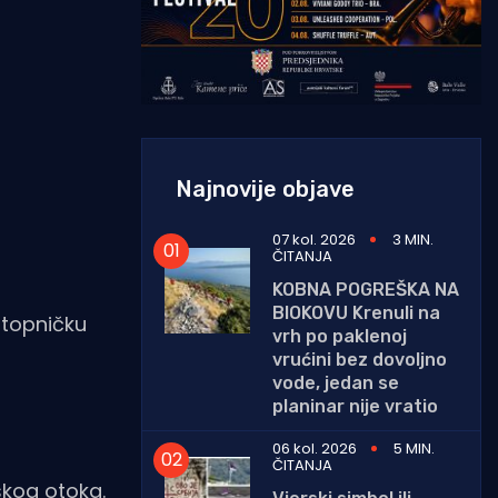
Najnovije objave
07 kol. 2026
3 MIN.
ČITANJA
KOBNA POGREŠKA NA
BIOKOVU Krenuli na
i topničku
vrh po paklenoj
vrućini bez dovoljno
vode, jedan se
planinar nije vratio
06 kol. 2026
5 MIN.
ČITANJA
skog otoka.