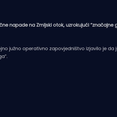
ačne napade na Zmijski otok, uzrokujući “značajne 
o južno operativno zapovjedništvo izjavilo je da 
ga”.