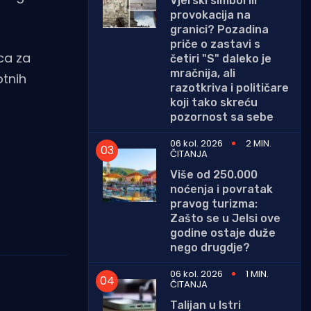
Vjerski simbol ili
provokacija na
granici? Pozadina
priče o zastavi s
ica za
četiri "S" daleko je
mračnija, ali
otnih
razotkriva i političare
koji tako skreću
pozornost sa sebe
06 kol. 2026
2 MIN.
ČITANJA
Više od 250.000
noćenja i povratak
pravog turizma:
Zašto se u Jelsi ove
godine ostaje duže
nego drugdje?
06 kol. 2026
1 MIN.
ČITANJA
Talijan u Istri