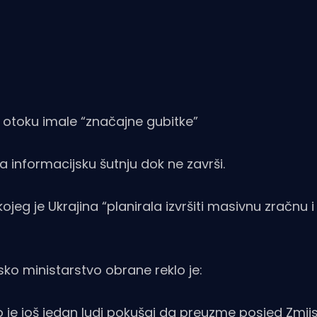
a otoku imale “značajne gubitke”
a informacijsku šutnju dok ne završi.
ojeg je Ukrajina “planirala izvršiti masivnu zračnu 
usko ministarstvo obrane reklo je:
eo je još jedan ludi pokušaj da preuzme posjed Zmij