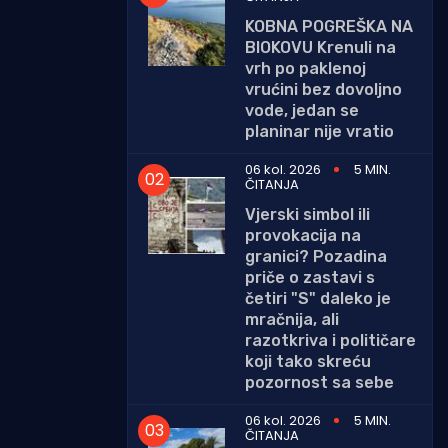
KOBNA POGREŠKA NA
BIOKOVU Krenuli na
vrh po paklenoj
vrućini bez dovoljno
vode, jedan se
planinar nije vratio
06 kol. 2026
5 MIN.
ČITANJA
Vjerski simbol ili
provokacija na
granici? Pozadina
priče o zastavi s
četiri "S" daleko je
mračnija, ali
razotkriva i političare
koji tako skreću
pozornost sa sebe
06 kol. 2026
5 MIN.
ČITANJA