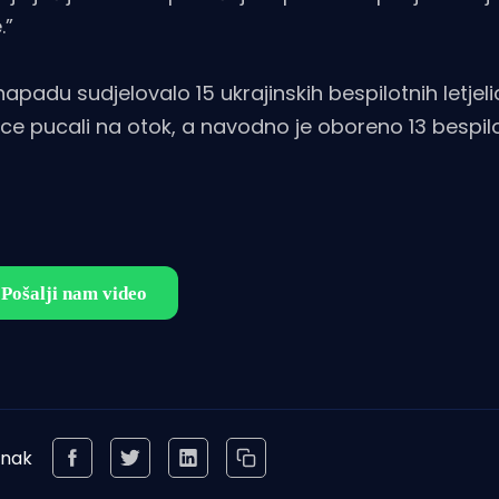
.”
apadu sudjelovalo 15 ukrajinskih bespilotnih letjel
ubice pucali na otok, a navodno je oboreno 13 bespil
anak