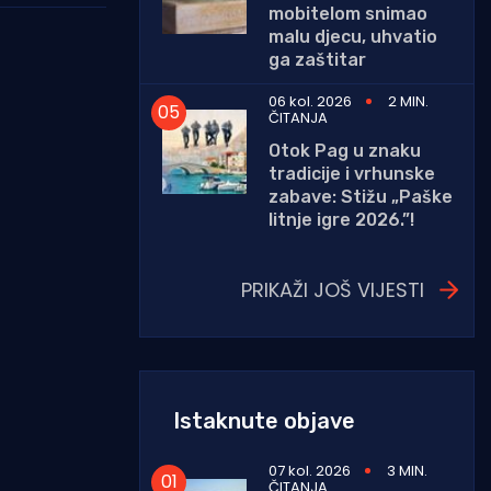
mobitelom snimao
malu djecu, uhvatio
ga zaštitar
06 kol. 2026
2 MIN.
ČITANJA
Otok Pag u znaku
tradicije i vrhunske
zabave: Stižu „Paške
litnje igre 2026.”!
PRIKAŽI JOŠ VIJESTI
Istaknute objave
07 kol. 2026
3 MIN.
ČITANJA