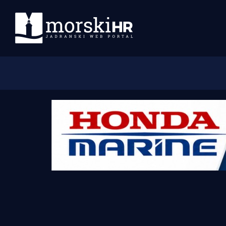
Početna
Morski plus
Morski TV
Obala
Otoci
Turizam i nautika