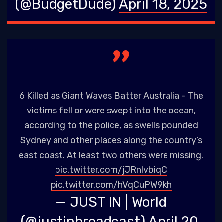
(@BudgetDude)
April 18, 2025
6 Killed as Giant Waves Batter Australia - The
victims fell or were swept into the ocean,
according to the police, as swells pounded
Sydney and other places along the country’s
east coast. At least two others were missing.
pic.twitter.com/jJRnlvbiqC
pic.twitter.com/hVqCuPW9kh
— JUST IN | World
(@justinbroadcast)
April 20,