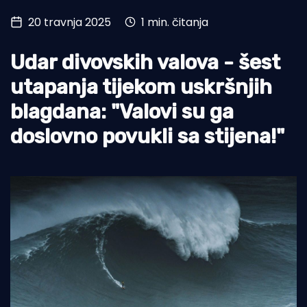
20 travnja 2025
1 min. čitanja
Turizam i nautika
Pomorstvo
Udar divovskih valova - šest
Ribolov
utapanja tijekom uskršnjih
blagdana: "Valovi su ga
Ekologija
doslovno povukli sa stijena!"
Tradicija i kultura