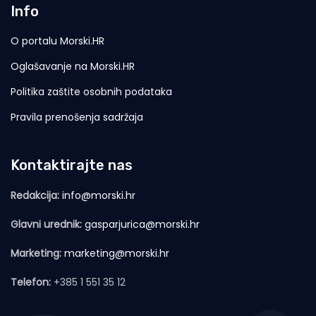
Info
O portalu Morski.HR
Oglašavanje na Morski.HR
Politika zaštite osobnih podataka
Pravila prenošenja sadržaja
Kontaktirajte nas
Redakcija:
info@morski.hr
Glavni urednik:
gasparjurica@morski.hr
Marketing:
marketing@morski.hr
Telefon:
+385 1 551 35 12