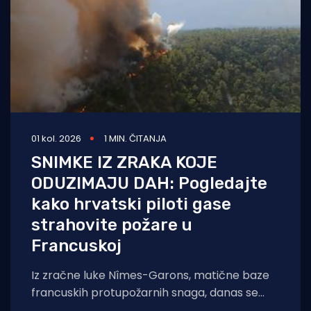
01 kol. 2026
1 MIN. ČITANJA
SNIMKE IZ ZRAKA KOJE
ODUZIMAJU DAH: Pogledajte
kako hrvatski piloti gase
strahovite požare u
Francuskoj
Iz zračne luke Nîmes-Garons, matične baze
francuskih protupožarnih snaga, danas se
javio kapetan hrvatske posade Canadaira