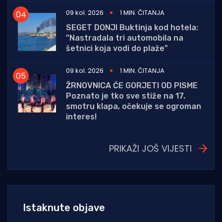
09 kol. 2026
1 MIN. ČITANJA
SEGET DONJI Buktinja kod hotela:
"Nastradala tri automobila na
šetnici koja vodi do plaže"
09 kol. 2026
1 MIN. ČITANJA
ŽRNOVNICA ĆE GORJETI OD PISME
Poznato je tko sve stiže na 17.
smotru klapa, očekuje se ogroman
interes!
PRIKAŽI JOŠ VIJESTI
Istaknute objave