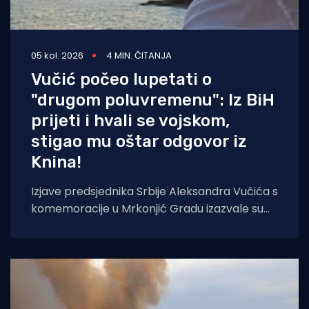
05 kol. 2026
4 MIN. ČITANJA
Vučić počeo lupetati o
"drugom poluvremenu": Iz BiH
prijeti i hvali se vojskom,
stigao mu oštar odgovor iz
Knina!
Izjave predsjednika Srbije Aleksandra Vučića s
komemoracije u Mrkonjić Gradu izazvale su
val reakcija u hrvatskom političkom vrhu.
Vučić je