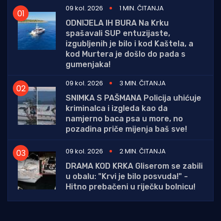
09 kol. 2026
1 MIN. ČITANJA
ODNIJELA IH BURA Na Krku
spašavali SUP entuzijaste,
izgubljenih je bilo i kod Kaštela, a
kod Murtera je došlo do pada s
gumenjaka!
09 kol. 2026
3 MIN. ČITANJA
SNIMKA S PAŠMANA Policija uhićuje
kriminalca i izgleda kao da
namjerno baca psa u more, no
pozadina priče mijenja baš sve!
09 kol. 2026
2 MIN. ČITANJA
DRAMA KOD KRKA Gliserom se zabili
u obalu: "Krvi je bilo posvuda!" -
Hitno prebačeni u riječku bolnicu!