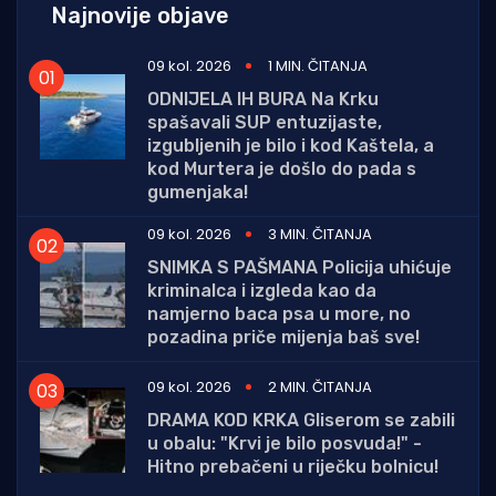
Najnovije objave
09 kol. 2026
1 MIN. ČITANJA
ODNIJELA IH BURA Na Krku
spašavali SUP entuzijaste,
izgubljenih je bilo i kod Kaštela, a
kod Murtera je došlo do pada s
gumenjaka!
09 kol. 2026
3 MIN. ČITANJA
SNIMKA S PAŠMANA Policija uhićuje
kriminalca i izgleda kao da
namjerno baca psa u more, no
pozadina priče mijenja baš sve!
09 kol. 2026
2 MIN. ČITANJA
DRAMA KOD KRKA Gliserom se zabili
u obalu: "Krvi je bilo posvuda!" -
Hitno prebačeni u riječku bolnicu!