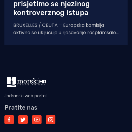
prisjetimo se njezinog
kontroverznog istupa
BRUXELLES / CEUTA – Europska komisija
aktivno se uključuje u rješavanje rasplamsale
migracijske krize u španjolskoj enklavi Ceuti.
Odlukom predsjednice EK Ursule
Jadranski web portal
Pratite nas