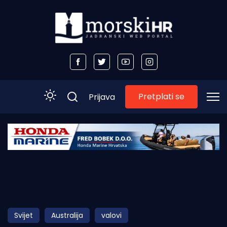
Pretplati se
Prijava
Početna
Morski plus
Morski TV
Obala
Svijet
Australija
valovi
Otoci