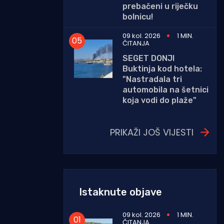
prebačeni u riječku
bolnicu!
09 kol. 2026
1 MIN.
ČITANJA
SEGET DONJI
Buktinja kod hotela:
"Nastradala tri
automobila na šetnici
koja vodi do plaže"
PRIKAŽI JOŠ VIJESTI
Istaknute objave
09 kol. 2026
1 MIN.
ČITANJA