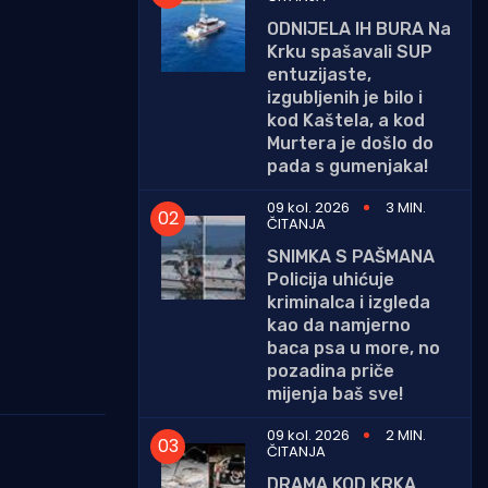
ODNIJELA IH BURA Na
Krku spašavali SUP
entuzijaste,
izgubljenih je bilo i
kod Kaštela, a kod
Murtera je došlo do
pada s gumenjaka!
09 kol. 2026
3 MIN.
ČITANJA
SNIMKA S PAŠMANA
Policija uhićuje
kriminalca i izgleda
kao da namjerno
baca psa u more, no
pozadina priče
mijenja baš sve!
09 kol. 2026
2 MIN.
ČITANJA
DRAMA KOD KRKA