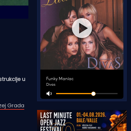
trukcije u
zej Grada