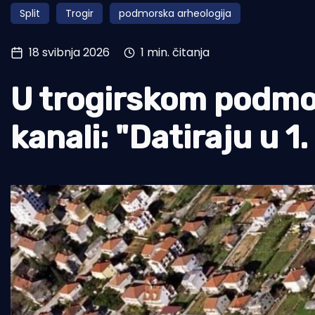
Split
Trogir
podmorska arheologija
Pomorstvo
Ribolov
18 svibnja 2026
1 min. čitanja
Ekologija
U trogirskom podmor
Tradicija i kultura
kanali: "Datiraju u 1.