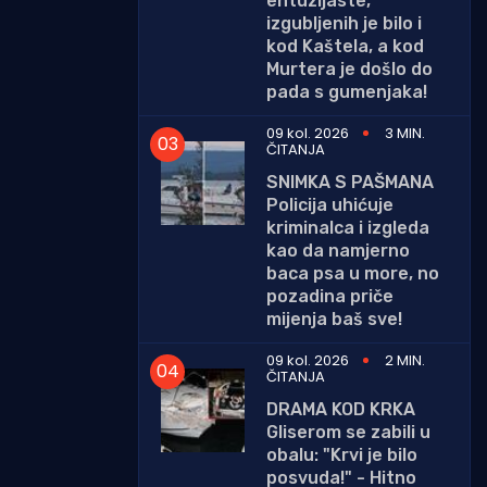
entuzijaste,
izgubljenih je bilo i
kod Kaštela, a kod
Murtera je došlo do
pada s gumenjaka!
09 kol. 2026
3 MIN.
ČITANJA
SNIMKA S PAŠMANA
Policija uhićuje
kriminalca i izgleda
kao da namjerno
baca psa u more, no
pozadina priče
mijenja baš sve!
09 kol. 2026
2 MIN.
ČITANJA
DRAMA KOD KRKA
Gliserom se zabili u
obalu: "Krvi je bilo
posvuda!" - Hitno