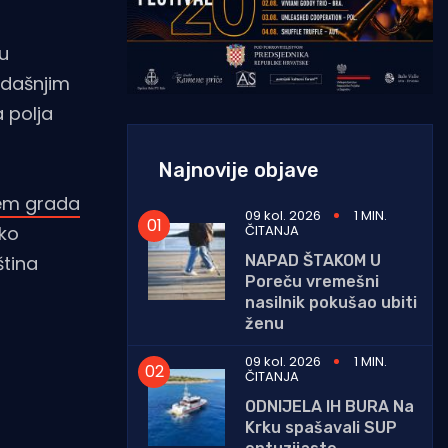
u
adašnjim
 polja
Najnovije objave
em grada
09 kol. 2026
1 MIN.
ČITANJA
sko
NAPAD ŠTAKOM U
ština
Poreču vremešni
nasilnik pokušao ubiti
ženu
09 kol. 2026
1 MIN.
ČITANJA
ODNIJELA IH BURA Na
Krku spašavali SUP