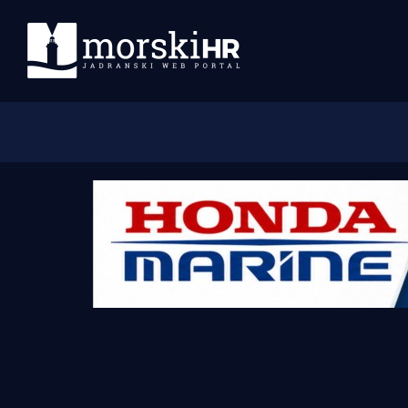
Početna
Morski plus
Morski TV
Obala
Otoci
Turizam i nautika