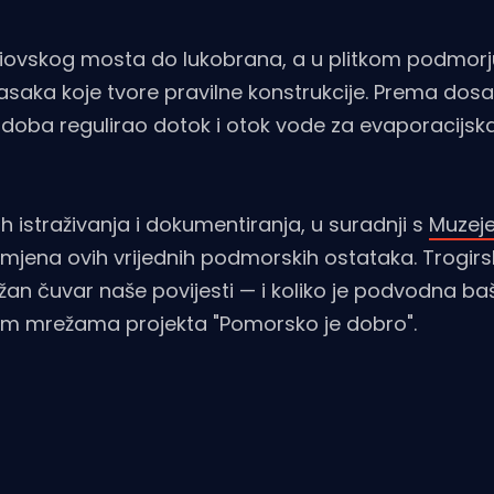
čiovskog mosta do lukobrana, a u plitkom podmorj
dasaka koje tvore pravilne konstrukcije. Prema dos
o doba regulirao dotok i otok vode za evaporacijska
h istraživanja i dokumentiranja, u suradnji s
Muzej
 namjena ovih vrijednih podmorskih ostataka. Trogir
an čuvar naše povijesti — i koliko je podvodna ba
nim mrežama projekta "Pomorsko je dobro".