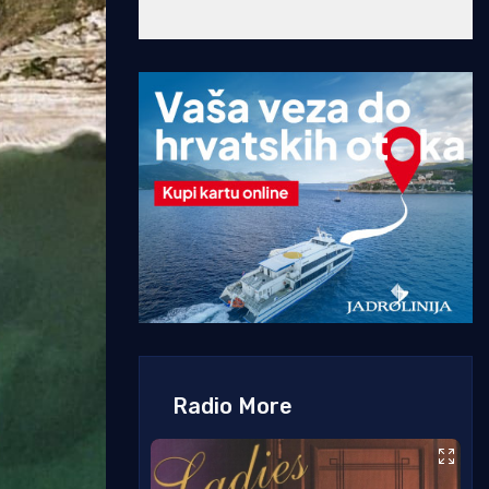
Radio More