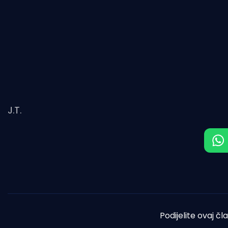
J.T.
Podijelite ovaj čl