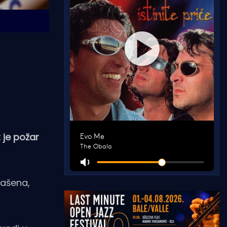
t je požar
gašena,