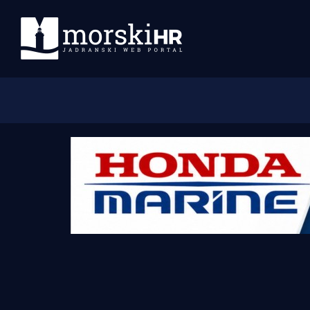
Početna
Morski plus
Morski TV
Obala
Otoci
Turizam i nautika