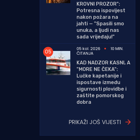
KROVNI PROZOR":
Potresna ispovijest
nakon požara na
jahti — "Spasili smo
unuka, a ljudi nas
sada vrijeđaju!"
05 kol. 2026
10 MIN.
ČITANJA
KAD NADZOR KASNI, A
"MORE NE ČEKA":
Lučke kapetanije i
ispostave između
sigurnosti plovidbe i
zaštite pomorskog
dobra
PRIKAŽI JOŠ VIJESTI