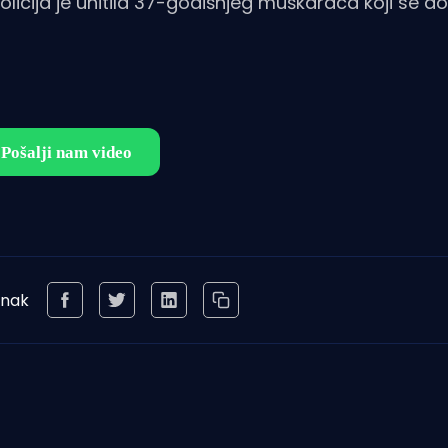
olicija je uhitila 37-godišnjeg muškaraca koji se d
anak