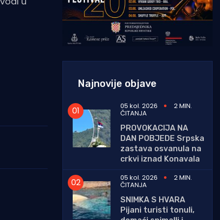
ovodi u
Najnovije objave
05 kol. 2026
2 MIN.
ČITANJA
PROVOKACIJA NA
DAN POBJEDE Srpska
zastava osvanula na
crkvi iznad Konavala
05 kol. 2026
2 MIN.
ČITANJA
SNIMKA S HVARA
Pijani turisti tonuli,