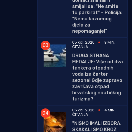
domaći snimalli i
smijali se: "Ne smite
tu parkirat" - Policija:
"Nema kaznenog
djela za
nepomaganje!"
05 kol. 2026
9 MIN.
ČITANJA
DRUGA STRANA
MEDALJE: Više od dva
tankera otpadnih
voda iza čarter
sezone! Gdje zapravo
završava otpad
hrvatskog nautičkog
turizma?
05 kol. 2026
4 MIN.
ČITANJA
"NISMO IMALI IZBORA,
SKAKALI SMO KROZ