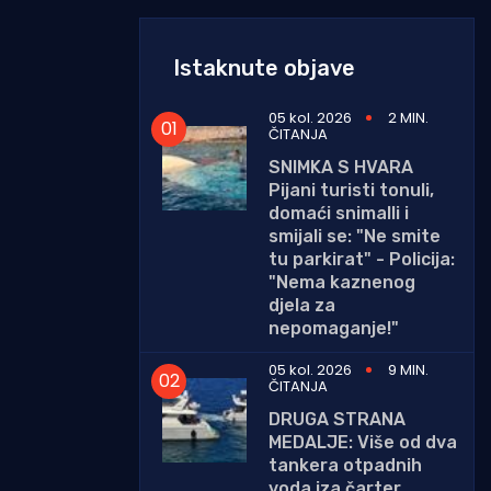
Istaknute objave
05 kol. 2026
2 MIN.
ČITANJA
SNIMKA S HVARA
Pijani turisti tonuli,
domaći snimalli i
smijali se: "Ne smite
tu parkirat" - Policija:
"Nema kaznenog
djela za
nepomaganje!"
05 kol. 2026
9 MIN.
ČITANJA
DRUGA STRANA
MEDALJE: Više od dva
tankera otpadnih
voda iza čarter