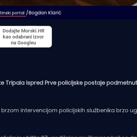
/Bogdan Klarić
inski portal
Mike Tripala ispred Prve policijske postaje podmetnu
je brzom intervencijom policijskih službenika brzo u