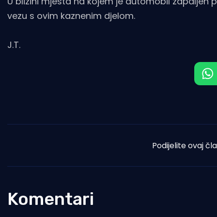
U blizini mjesta na kojem je automobil zapaljen p
vezu s ovim kaznenim djelom.
J.T.
Podijelite ovaj čl
Komentari