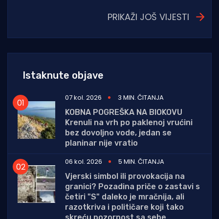
PRIKAŽI JOŠ VIJESTI
Istaknute objave
07 kol. 2026
3 MIN. ČITANJA
KOBNA POGREŠKA NA BIOKOVU
Krenuli na vrh po paklenoj vrućini
bez dovoljno vode, jedan se
planinar nije vratio
06 kol. 2026
5 MIN. ČITANJA
Vjerski simbol ili provokacija na
granici? Pozadina priče o zastavi s
četiri "S" daleko je mračnija, ali
razotkriva i političare koji tako
skreću pozornost sa sebe