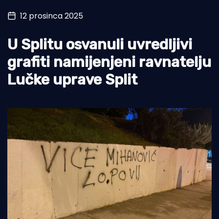
12 prosinca 2025
Turizam i nautika
Pomorstvo
U Splitu osvanuli uvredljivi
Ribolov
grafiti namijenjeni ravnatelju
Lučke uprave Split
Ekologija
Tradicija i kultura