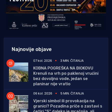
Najnovije objave
07 kol. 2026
3 MIN. ČITANJA
KOBNA POGREŠKA NA BIOKOVU
Krenuli na vrh po paklenoj vrućini
bez dovoljno vode, jedan se
planinar nije vratio
06 kol. 2026
5 MIN. ČITANJA
Vjerski simbol ili provokacija na
granici? Pozadina priče o zastavi s
četiri "S" daleko je mračnija, ali