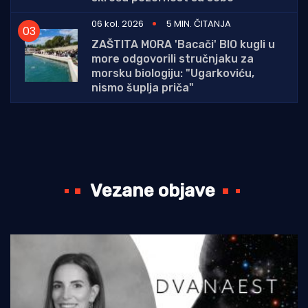
06 kol. 2026
5 MIN. ČITANJA
ZAŠTITA MORA 'Bacači' BIO kugli u
more odgovorili stručnjaku za
morsku biologiju: "Ugarkoviću,
nismo šuplja priča"
Vezane objave