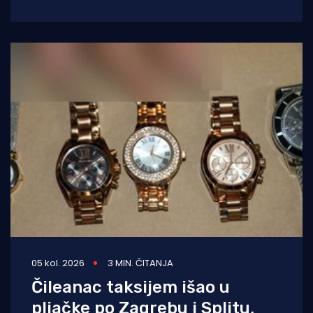
dvorani Gradske knjižnice Marka Marulića u
Splitu, u
05 kol. 2026
3 MIN. ČITANJA
Čileanac taksijem išao u
pljačke po Zagrebu i Splitu,