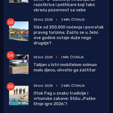
razotkriva i političare koji tako
skreću pozornost sa sebe
06 kol. 2026
2 MIN. ČITANJA
Više od 250.000 noćenja i povratak
pravog turizma: Zašto se u Jelsi
ove godine ostaje duže nego
drugdje?
06 kol. 2026
1 MIN. ČITANJA
Talijan u Istri mobitelom snimao
malu djecu, uhvatio ga zaštitar
06 kol. 2026
2 MIN. ČITANJA
Otok Pag u znaku tradicije i
vrhunske zabave: Stižu „Paške
litnje igre 2026.”!