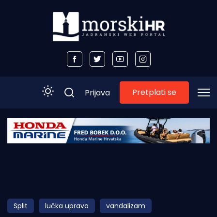
Pretplati se
Prijava
Početna
Morski plus
Morski TV
Obala
Split
lučka uprava
vandalizam
Otoci