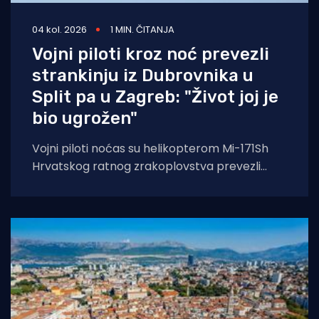
04 kol. 2026
1 MIN. ČITANJA
Vojni piloti kroz noć prevezli
strankinju iz Dubrovnika u
Split pa u Zagreb: "Život joj je
bio ugrožen"
Vojni piloti noćas su helikopterom Mi-171Sh
Hrvatskog ratnog zrakoplovstva prevezli
životno ugroženu stranu državljanku i
medicinski tim iz Opće