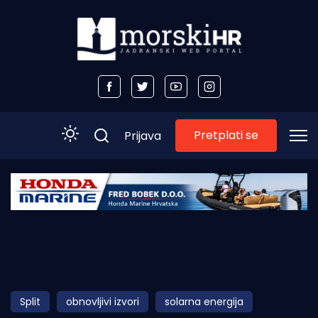
Pretplati se
Prijava
Početna
Morski plus
Morski TV
Obala
Split
obnovljivi izvori
solarna energija
Otoci