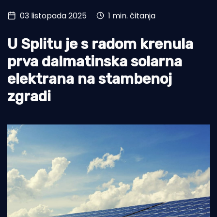
03 listopada 2025
1 min. čitanja
Turizam i nautika
Pomorstvo
U Splitu je s radom krenula
Ribolov
prva dalmatinska solarna
elektrana na stambenoj
Ekologija
zgradi
Tradicija i kultura