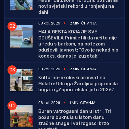
Mađarica Zsofia Torocsik postavila
novi svjetski rekord u ronjenju na
dah!
08 kol. 2026
2 MIN. ČITANJA
MALA GESTA KOJA JE SVE
ODUŠEVILA Primijetili da nešto nije
u redu s barkom, pa potezom
oduševili javnost: "Ovo je nekad bio
kodeks, danas je izuzetak!"
08 kol. 2026
2 MIN. ČITANJA
Kulturno-ekološki procvat na
Molatu: Udruga Žaruljica pripremila
bogato „Zapuntelsko ljeto 2026.“
08 kol. 2026
1 MIN. ČITANJA
Buran vatrogasni dan u Istri: Tri
požara buknula u istom danu,
zračne snage i vatrogasci brzo