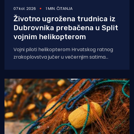
07 kol. 2026
1 MIN. ČITANJA
Životno ugrožena trudnica iz
Dubrovnika prebačena u Split
vojnim helikopterom
Vojni piloti helikopterom Hrvatskog ratnog
zrakoplovstva jučer u večernjim satima
prevezli su životno ugroženu trudnicu iz Opće
bolnice Dubrovnik u