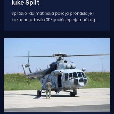
luke Split
Splitsko-dalmatinska policija pronašla je i
kazneno prijavila 39-godišnjeg njemačkog
državljanina osumnjičenog za nedopušteno
upravljanje dronom u zabranjenim zonama