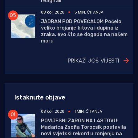
reagirali
08 kol. 2026
5 MIN. ČITANJA
JADRAN POD POVEĆALOM Počelo
veliko brojanje kitova i dupina iz
zraka, evo što se događa na našem
moru
PRIKAŽI JOŠ VIJESTI
Istaknute objave
08 kol. 2026
1 MIN. ČITANJA
POVIJESNI ZARON NA LASTOVU:
Mađarica Zsofia Torocsik postavila
novi svjetski rekord u ronjenju na