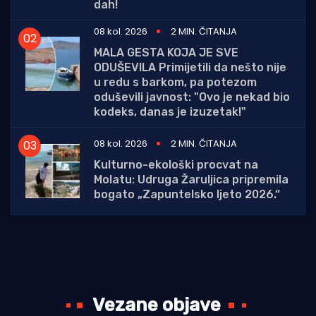
dah!
08 kol. 2026
2 MIN. ČITANJA
MALA GESTA KOJA JE SVE
ODUŠEVILA Primijetili da nešto nije
u redu s barkom, pa potezom
oduševili javnost: "Ovo je nekad bio
kodeks, danas je izuzetak!"
08 kol. 2026
2 MIN. ČITANJA
Kulturno-ekološki procvat na
Molatu: Udruga Žaruljica pripremila
bogato „Zapuntelsko ljeto 2026.“
Vezane objave