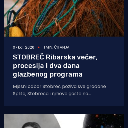
07 kol. 2026
1 MIN. ČITANJA
STOBREČ Ribarska večer,
procesija i dva dana
glazbenog programa
Mjesni odbor Stobreč poziva sve građane
Splita, Stobreča i njihove goste na
tradicionalnu proslavu Ribarske večeri i
blagdana sv. Lovre,