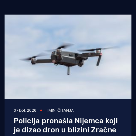
07 kol. 2026
1 MIN. ČITANJA
Policija pronašla Nijemca koji
je dizao dron u blizini Zračne