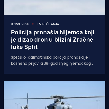
07 kol. 2026
1 MIN. ČITANJA
Policija pronašla Nijemca koji
je dizao dron u blizini Zračne
luke Split
Splitsko-dalmatinska policija pronašla je i
kazneno prijavila 39-godišnjeg njemačkog
državljanina osumnjičenog za nedopušteno
upravljanje dronom u zabranjenim zonama