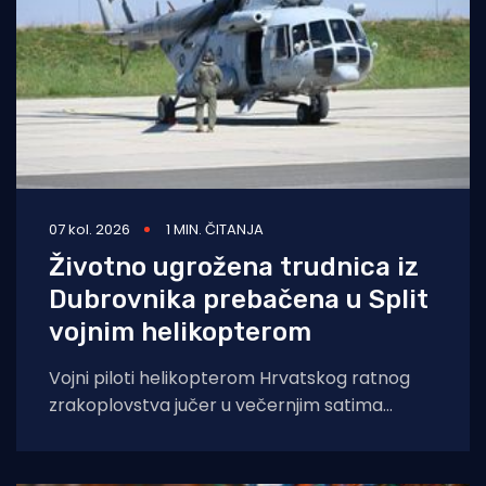
07 kol. 2026
1 MIN. ČITANJA
Životno ugrožena trudnica iz
Dubrovnika prebačena u Split
vojnim helikopterom
Vojni piloti helikopterom Hrvatskog ratnog
zrakoplovstva jučer u večernjim satima
prevezli su životno ugroženu trudnicu iz Opće
bolnice Dubrovnik u