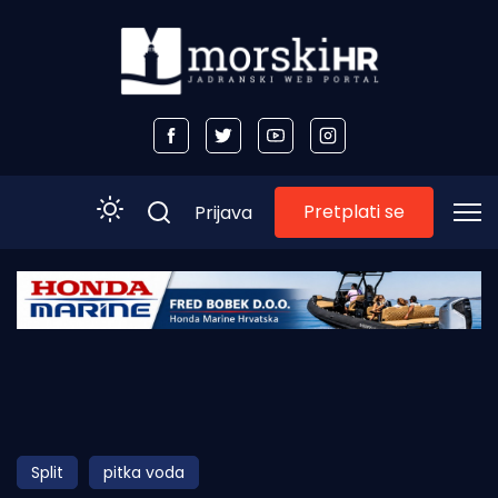
Pretplati se
Prijava
Početna
Morski plus
Morski TV
Obala
Split
pitka voda
Otoci