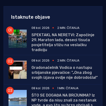
Istaknute objave
08 kol. 2026
2 MIN. ČITANJA
SPEKTAKL NA NERETVI: Započinje
29. Maraton lađa, deseci tisuća
posjetitelja stižu na veslačku
tradiciju
08 kol. 2026
2 MIN. ČITANJA
Gradonačelnik Vodica o nastupu
srbijanske pjevačice: "„Ona zbog
svojih izjava ovdje nije dobrodošla!“
08 kol. 2026
1 MIN. ČITANJA
ŠTO SE DOGAĐA NA BRIJUNIMA? Iz
NP tvrde da nisu znali za nestanak
vode, a evo što su brzo obrisali s