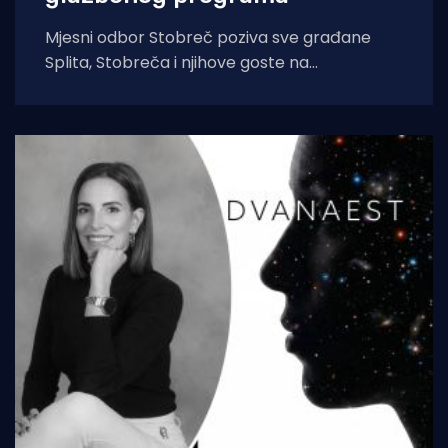
Mjesni odbor Stobreč poziva sve građane
Splita, Stobreča i njihove goste na
tradicionalnu proslavu Ribarske večeri i
blagdana sv. Lovre,