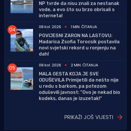
NP tvrde da nisu znali za nestanak
vode, a evo što su brzo obrisali s
interneta!
08 kol. 2026
1 MIN. ČITANJA
POVIJESNI ZARON NA LASTOVU:
Mađarica Zsofia Torocsik postavila
novi svjetski rekord u ronjenju na
dah!
08 kol. 2026
2 MIN. ČITANJA
MALA GESTA KOJA JE SVE
ODUŠEVILA Primijetili da nešto nije
u redu s barkom, pa potezom
oduševili javnost: "Ovo je nekad bio
kodeks, danas je izuzetak!"
PRIKAŽI JOŠ VIJESTI