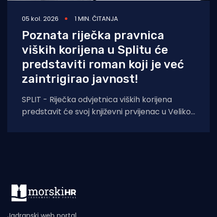
05 kol. 2026
1 MIN. ČITANJA
Poznata riječka pravnica
viških korijena u Splitu će
predstaviti roman koji je već
zaintrigirao javnost!
SPLIT - Riječka odvjetnica viških korijena
predstavit će svoj književni prvijenac u Velikoj
dvorani Gradske knjižnice Marka Marulića u
Splitu, u
Jadranski web portal