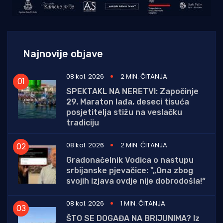
Najnovije objave
08 kol. 2026
2 MIN. ČITANJA
SPEKTAKL NA NERETVI: Započinje
29. Maraton lađa, deseci tisuća
posjetitelja stižu na veslačku
tradiciju
08 kol. 2026
2 MIN. ČITANJA
Gradonačelnik Vodica o nastupu
srbijanske pjevačice: "„Ona zbog
svojih izjava ovdje nije dobrodošla!“
08 kol. 2026
1 MIN. ČITANJA
ŠTO SE DOGAĐA NA BRIJUNIMA? Iz