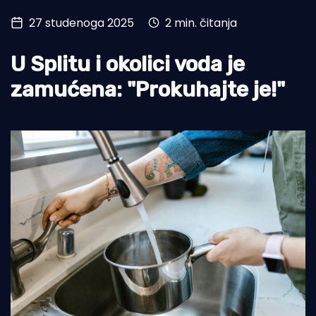
27 studenoga 2025
2 min. čitanja
Turizam i nautika
Pomorstvo
U Splitu i okolici voda je
Ribolov
zamućena: "Prokuhajte je!"
Ekologija
Tradicija i kultura