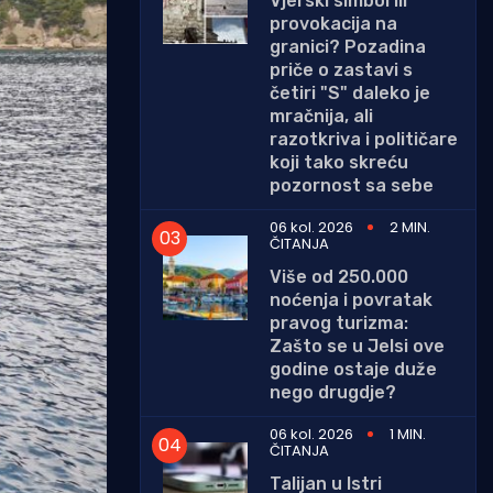
Vjerski simbol ili
provokacija na
granici? Pozadina
priče o zastavi s
četiri "S" daleko je
mračnija, ali
razotkriva i političare
koji tako skreću
pozornost sa sebe
06 kol. 2026
2 MIN.
ČITANJA
Više od 250.000
noćenja i povratak
pravog turizma:
Zašto se u Jelsi ove
godine ostaje duže
nego drugdje?
06 kol. 2026
1 MIN.
ČITANJA
Talijan u Istri