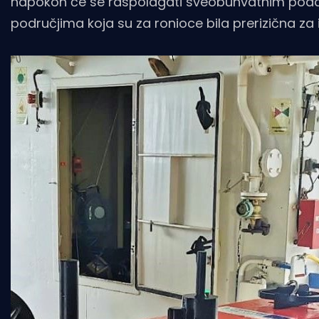
napokon će se raspolagati sveobuhvatnim podac
područjima koja su za ronioce bila prerizična za i