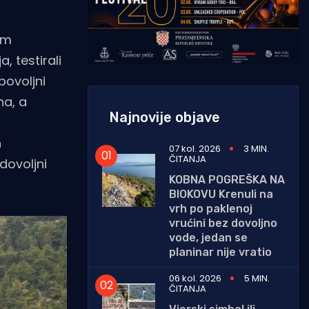
tim
 testirali
povoljni
na, a
Najnovije objave
h
07 kol. 2026
3 MIN.
ČITANJA
dovoljni
KOBNA POGREŠKA NA
BIOKOVU Krenuli na
vrh po paklenoj
vrućini bez dovoljno
vode, jedan se
planinar nije vratio
06 kol. 2026
5 MIN.
ČITANJA