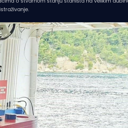
ima o stvarnom stanju staništa na velikim dubin
straživanje.