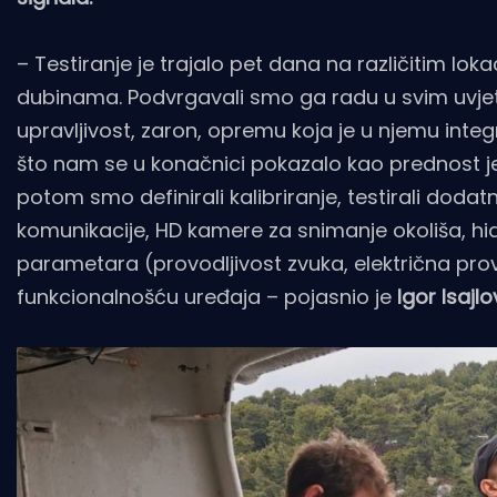
– Testiranje je trajalo pet dana na različitim loka
dubinama. Podvrgavali smo ga radu u svim uvjeti
upravljivost, zaron, opremu koja je u njemu integ
što nam se u konačnici pokazalo kao prednost jer
potom smo definirali kalibriranje, testirali dod
komunikacije, HD kamere za snimanje okoliša, hidr
parametara (provodljivost zvuka, električna provo
funkcionalnošću uređaja – pojasnio je
Igor Isajlo