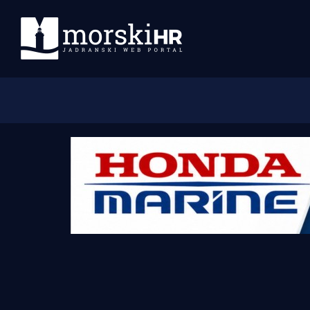
Početna
Morski plus
Morski TV
Obala
Otoci
Turizam i nautika