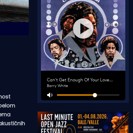
nost
abelom
rema
kustičnih