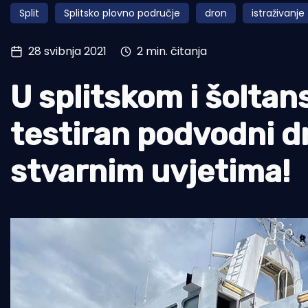
Split
Splitsko plovno područje
dron
istraživanje
Pomorstvo
Ribolov
28 svibnja 2021
2 min. čitanja
Ekologija
U splitskom i šolta
Tradicija i kultura
testiran podvodni dr
stvarnim uvjetima!