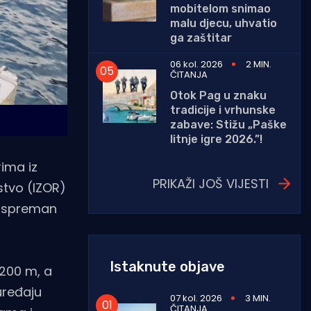
mobitelom snimao
malu djecu, uhvatio
ga zaštitar
06 kol. 2026
2 MIN.
ČITANJA
Otok Pag u znaku
tradicije i vrhunske
zabave: Stižu „Paške
litnje igre 2026.”!
rima iz
PRIKAŽI JOŠ VIJESTI
stvo (IZOR)
i spreman
Istaknute objave
 200 m, a
uređaju
07 kol. 2026
3 MIN.
ČITANJA