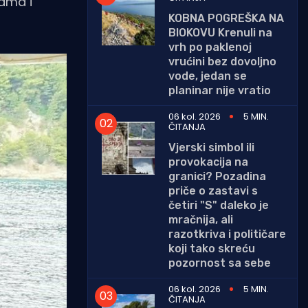
ama i
KOBNA POGREŠKA NA
BIOKOVU Krenuli na
vrh po paklenoj
vrućini bez dovoljno
vode, jedan se
planinar nije vratio
06 kol. 2026
5 MIN.
ČITANJA
Vjerski simbol ili
provokacija na
granici? Pozadina
priče o zastavi s
četiri "S" daleko je
mračnija, ali
razotkriva i političare
koji tako skreću
pozornost sa sebe
06 kol. 2026
5 MIN.
ČITANJA