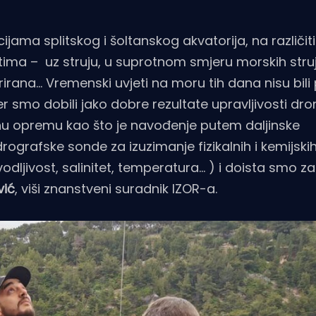
cijama splitskog i šoltanskog akvatorija, na različi
ma – uz struju, u suprotnom smjeru morskih struja,
rirana… Vremenski uvjeti na moru tih dana nisu bili 
 smo dobili jako dobre rezultate upravljivosti dro
atnu opremu kao što je navođenje putem daljinske
ografske sonde za izuzimanje fizikalnih i kemijski
dljivost, salinitet, temperatura… ) i doista smo za
vić
, viši znanstveni suradnik IZOR-a.