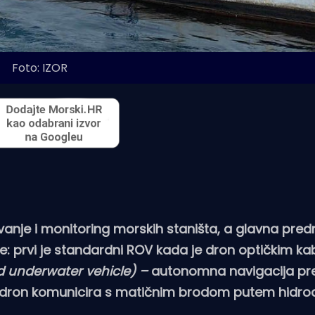
Foto: IZOR
anje i monitoring morskih staništa, a glavna pred
: prvi je standardni ROV kada je dron optičkim k
underwater vehicle) –
autonomna navigacija p
 dron komunicira s matičnim brodom putem hidroa