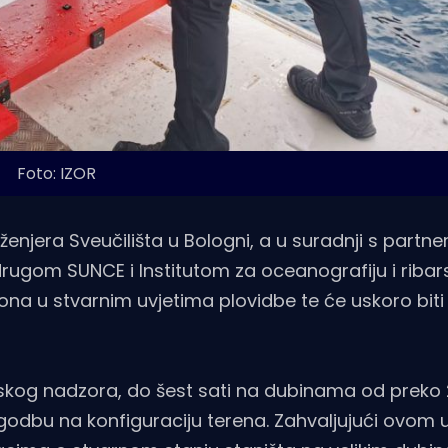
Foto: IZOR
inženjera Sveučilišta u Bologni, a u suradnji s partne
rugom SUNCE i Institutom za oceanografiju i ribar
ona u stvarnim uvjetima plovidbe te će uskoro bit
dskog nadzora, do šest sati na dubinama od preko
odbu na konfiguraciju terena. Zahvaljujući ovom 