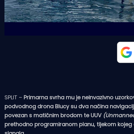
SPLIT –
Primarna svrha mu je neinvazivno uzorkov
podvodnog drona Blucy su dva načina navigacije
povezan s matičnim brodom te UUV
(Unmanned 
prethodno programiranom planu, tijekom kojeg
signala.