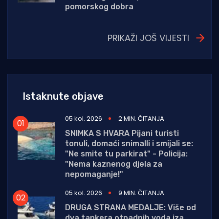
pomorskog dobra
PRIKAŽI JOŠ VIJESTI
Istaknute objave
05 kol. 2026
2 MIN. ČITANJA
SNIMKA S HVARA Pijani turisti
tonuli, domaći snimalli i smijali se:
"Ne smite tu parkirat" - Policija:
"Nema kaznenog djela za
nepomaganje!"
05 kol. 2026
9 MIN. ČITANJA
DRUGA STRANA MEDALJE: Više od
dva tankera otpadnih voda iza