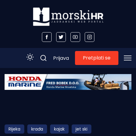
Pretplati se
Prijava
Početna
Morski plus
Morski TV
Obala
Rijeka
krađa
kajak
jet ski
Otoci