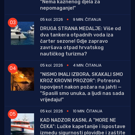
"Nema kaznenog djela za
nepomaganje!"
05 kol. 2026
9 MIN. ČITANJA
DRUGA STRANA MEDALJE: Više od
dva tankera otpadnih voda iza
čarter sezone! Gdje zapravo
završava otpad hrvatskog
nautičkog turizma?
05 kol. 2026
4 MIN. ČITANJA
"NISMO IMALI IZBORA, SKAKALI SMO
KROZ KROVNI PROZOR": Potresna
ispovijest nakon požara na jahti —
"Spasili smo unuka, a ljudi nas sada
vrijeđaju!"
05 kol. 2026
10 MIN. ČITANJA
KAD NADZOR KASNI, A "MORE NE
ČEKA": Lučke kapetanije i ispostave
između sigurnosti plovidbe i zaštite