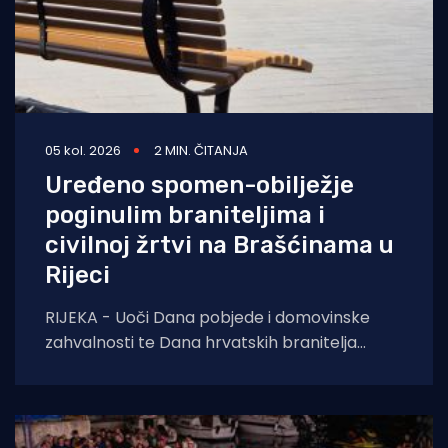
05 kol. 2026
2 MIN. ČITANJA
Uređeno spomen-obilježje
poginulim braniteljima i
civilnoj žrtvi na Brašćinama u
Rijeci
RIJEKA - Uoči Dana pobjede i domovinske
zahvalnosti te Dana hrvatskih branitelja
završeni su građevinski radovi na uređenju
spomen-obilježja u