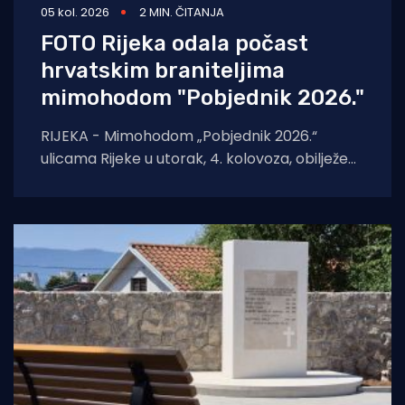
05 kol. 2026
2 MIN. ČITANJA
FOTO Rijeka odala počast
hrvatskim braniteljima
mimohodom "Pobjednik 2026."
RIJEKA - Mimohodom „Pobjednik 2026.“
ulicama Rijeke u utorak, 4. kolovoza, obilježeni
su Dan pobjede i domovinske zahvalnosti,
Dan hrvatskih branitelja