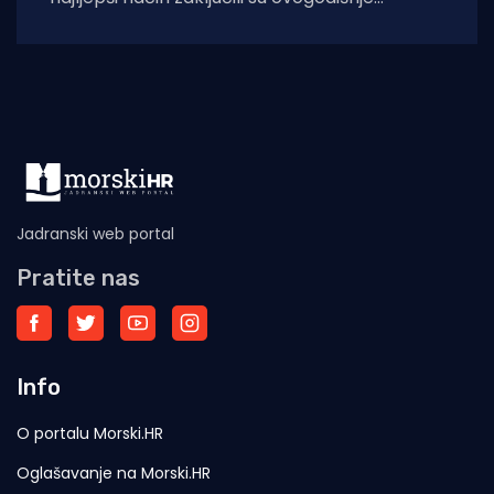
Margaretino leto. Na Žalu ribara okupili su se
brojni
Jadranski web portal
Pratite nas
Info
O portalu Morski.HR
Oglašavanje na Morski.HR