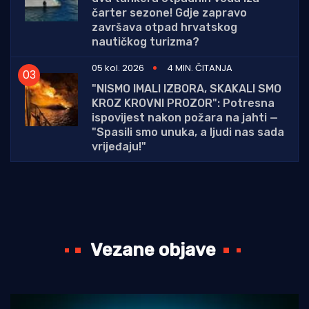
čarter sezone! Gdje zapravo
završava otpad hrvatskog
nautičkog turizma?
05 kol. 2026
4 MIN. ČITANJA
"NISMO IMALI IZBORA, SKAKALI SMO
KROZ KROVNI PROZOR": Potresna
ispovijest nakon požara na jahti —
"Spasili smo unuka, a ljudi nas sada
vrijeđaju!"
Vezane objave