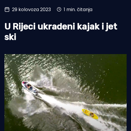
29 kolovoza 2023
1 min. čitanja
Turizam i nautika
Pomorstvo
U Rijeci ukradeni kajak i jet
Ribolov
ski
Ekologija
Tradicija i kultura