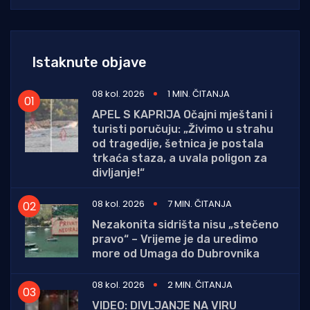
Istaknute objave
08 kol. 2026
1 MIN. ČITANJA
APEL S KAPRIJA Očajni mještani i
turisti poručuju: „Živimo u strahu
od tragedije, šetnica je postala
trkaća staza, a uvala poligon za
divljanje!“
08 kol. 2026
7 MIN. ČITANJA
Nezakonita sidrišta nisu „stečeno
pravo“ – Vrijeme je da uredimo
more od Umaga do Dubrovnika
08 kol. 2026
2 MIN. ČITANJA
VIDEO: DIVLJANJE NA VIRU