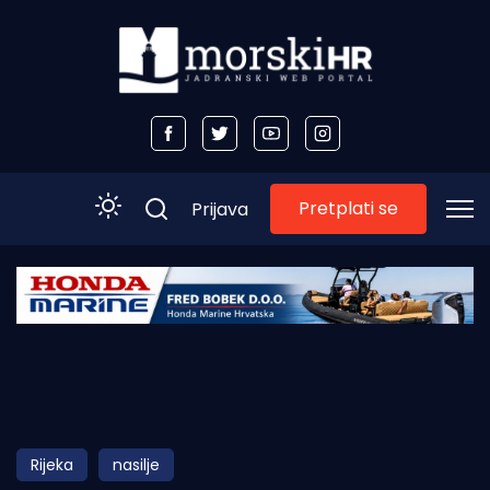
Pretplati se
Prijava
Početna
Morski plus
Morski TV
Obala
Rijeka
nasilje
Otoci