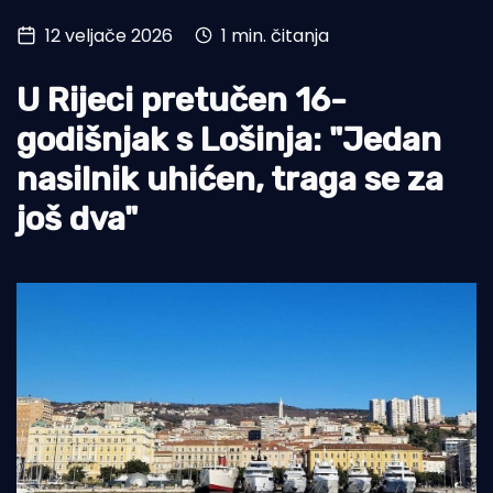
12 veljače 2026
1 min. čitanja
Turizam i nautika
Pomorstvo
U Rijeci pretučen 16-
Ribolov
godišnjak s Lošinja: "Jedan
nasilnik uhićen, traga se za
Ekologija
još dva"
Tradicija i kultura