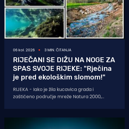
06 kol. 2026
3 MIN. ČITANJA
RIJEČANI SE DIŽU NA NOGE ZA
SPAS SVOJE RIJEKE: "Rječina
je pred ekološkim slomom!"
RIJEKA - Iako je žila kucavica grada i
zaštićeno područje mreže Natura 2000,
Rječina se sustavno uništava i pretvara u
odvodni