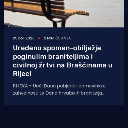
05 kol. 2026
2 MIN. ČITANJA
Uređeno spomen-obilježje
poginulim braniteljima i
civilnoj žrtvi na Brašćinama u
Rijeci
RIJEKA - Uoči Dana pobjede i domovinske
zahvalnosti te Dana hrvatskih branitelja
završeni su građevinski radovi na uređenju
spomen-obilježja u