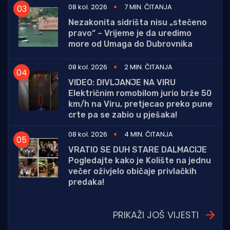
08 kol. 2026
7 MIN. ČITANJA
Nezakonita sidrišta nisu „stečeno
pravo“ – Vrijeme je da uredimo
more od Umaga do Dubrovnika
08 kol. 2026
2 MIN. ČITANJA
VIDEO: DIVLJANJE NA VIRU
Električnim romobilom jurio brže 50
km/h na Viru, pretjecao preko pune
crte pa se zabio u pješaka!
08 kol. 2026
4 MIN. ČITANJA
VRATIO SE DUH STARE DALMACIJE
Pogledajte kako je Kolište na jednu
večer oživjelo običaje privlačkih
predaka!
PRIKAŽI JOŠ VIJESTI