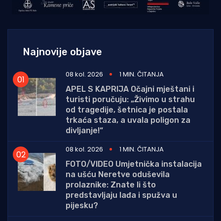
Najnovije objave
08 kol. 2026
1 MIN. ČITANJA
APEL S KAPRIJA Očajni mještani i
turisti poručuju: „Živimo u strahu
od tragedije, šetnica je postala
trkaća staza, a uvala poligon za
divljanje!“
08 kol. 2026
1 MIN. ČITANJA
FOTO/VIDEO Umjetnička instalacija
na ušću Neretve oduševila
prolaznike: Znate li što
predstavljaju lađa i spužva u
pijesku?