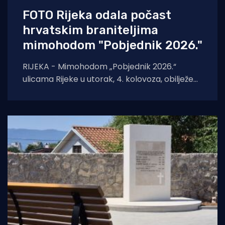
FOTO Rijeka odala počast
hrvatskim braniteljima
mimohodom "Pobjednik 2026."
RIJEKA - Mimohodom „Pobjednik 2026.“
ulicama Rijeke u utorak, 4. kolovoza, obilježeni
su Dan pobjede i domovinske zahvalnosti,
Dan hrvatskih branitelja