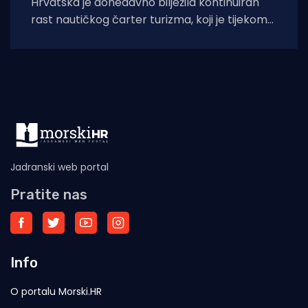
Hrvatska je donedavno bilježila kontinuiran
rast nautičkog čarter turizma, koji je tijekom
2025. godine (siječanj–studeni) prema
podacima Ministarstva pomorstva,
Jadranski web portal
Pratite nas
Info
O portalu Morski.HR