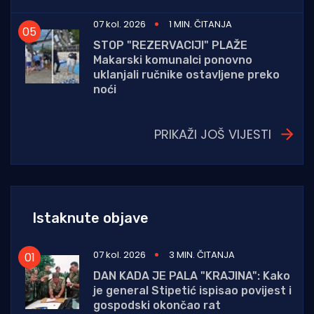
07 kol. 2026
1 MIN. ČITANJA
STOP "REZERVACIJI" PLAŽE
Makarski komunalci ponovno
uklanjali ručnike ostavljene preko
noći
PRIKAŽI JOŠ VIJESTI
Istaknute objave
07 kol. 2026
3 MIN. ČITANJA
DAN KADA JE PALA "KRAJINA": Kako
je general Stipetić ispisao povijest i
gospodski okončao rat