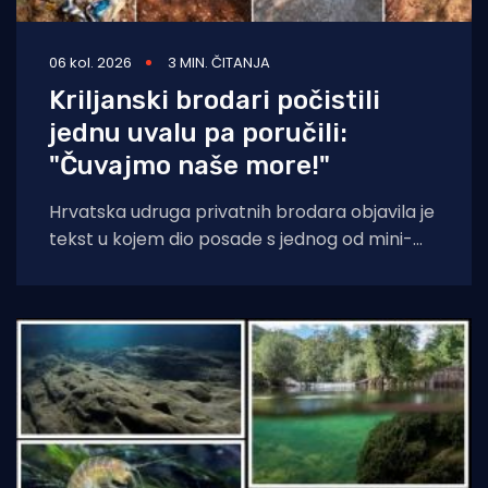
06 kol. 2026
3 MIN. ČITANJA
Kriljanski brodari počistili
jednu uvalu pa poručili:
"Čuvajmo naše more!"
Hrvatska udruga privatnih brodara objavila je
tekst u kojem dio posade s jednog od mini-
kruzera čisti jednu od uvala