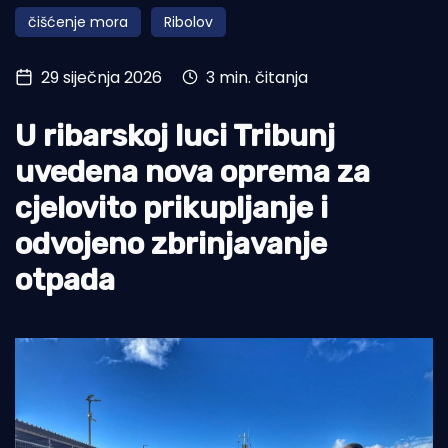
čišćenje mora
Ribolov
Turizam i nautika
Pomorstvo
29 siječnja 2026
3 min. čitanja
Ribolov
U ribarskoj luci Tribunj
Ekologija
uvedena nova oprema za
Tradicija i kultura
cjelovito prikupljanje i
odvojeno zbrinjavanje
otpada