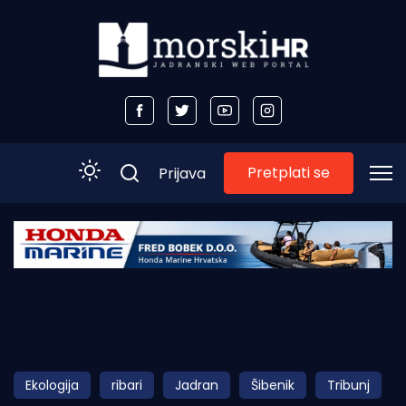
Pretplati se
Prijava
Početna
Morski plus
Morski TV
Obala
Ekologija
ribari
Jadran
Šibenik
Tribunj
Otoci