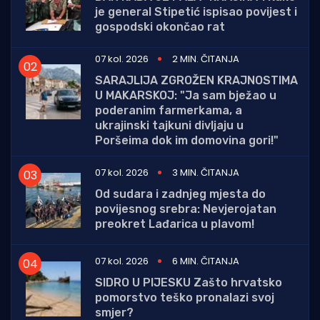
je general Stipetić ispisao povijest i
gospodski okončao rat
07 kol. 2026
2 MIN. ČITANJA
SARAJLIJA ZGROŽEN KRAJNOSTIMA
U MAKARSKOJ: "Ja sam bježao u
poderanim farmerkama, a
ukrajinski tajkuni divljaju u
Poršeima dok im domovina gori!"
07 kol. 2026
3 MIN. ČITANJA
Od sudara i zadnjeg mjesta do
povijesnog srebra: Nevjerojatan
preokret Lađarica u plavom!
07 kol. 2026
6 MIN. ČITANJA
SIDRO U PIJESKU Zašto hrvatsko
pomorstvo teško pronalazi svoj
smjer?