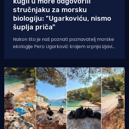
kugli u more odgovorili
stručnjaku za morsku
biologiju: "Ugarkoviću, nismo
šuplja priča"
Nakon što je naš poznati poznavatelj morske
ekologije Pero Ugarković krajem srpnja izjavio
kako je bacanje biokugli u more "