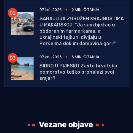
07 kol. 2026
2 MIN. ČITANJA
SARAJLIJA ZGROŽEN KRAJNOSTIMA
U MAKARSKOJ: "Ja sam bježao u
poderanim farmerkama, a
ukrajinski tajkuni divljaju u
Poršeima dok im domovina gori!"
07 kol. 2026
6 MIN. ČITANJA
SIDRO U PIJESKU Zašto hrvatsko
pomorstvo teško pronalazi svoj
smjer?
Vezane objave