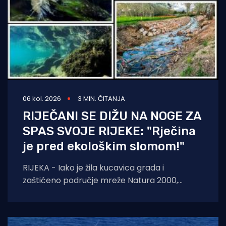
06 kol. 2026
3 MIN. ČITANJA
RIJEČANI SE DIŽU NA NOGE ZA
SPAS SVOJE RIJEKE: "Rječina
je pred ekološkim slomom!"
RIJEKA - Iako je žila kucavica grada i
zaštićeno područje mreže Natura 2000,
Rječina se sustavno uništava i pretvara u
odvodni