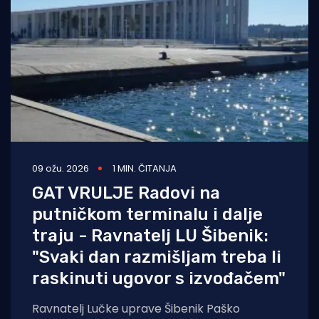
09 ožu. 2026
1 MIN. ČITANJA
GAT VRULJE Radovi na
putničkom terminalu i dalje
traju - Ravnatelj LU Šibenik:
"Svaki dan razmišljam treba li
raskinuti ugovor s izvođačem"
Ravnatelj Lučke uprave Šibenik Paško