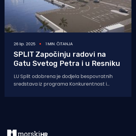
26 lip. 2025
1 MIN. ČITANJA
SPLIT Započinju radovi na
Gatu Svetog Petra i u Resniku
LU Split odobrena je dodjela bespovratnih
sredstava iz programa Konkurentnost i
kohezija što znači da u Split stiže 21 milijun