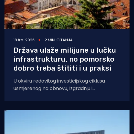
18 tra. 2026
2 MIN. ČITANJA
Država ulaže milijune u lučku
infrastrukturu, no pomorsko
dobro treba štititi i u praksi
U okviru redovitog investicijskog ciklusa
usmjerenog na obnovu, izgradnju i
modernizaciju lučke infrastrukture duž
hrvatske obale, "odriješila se kesa&