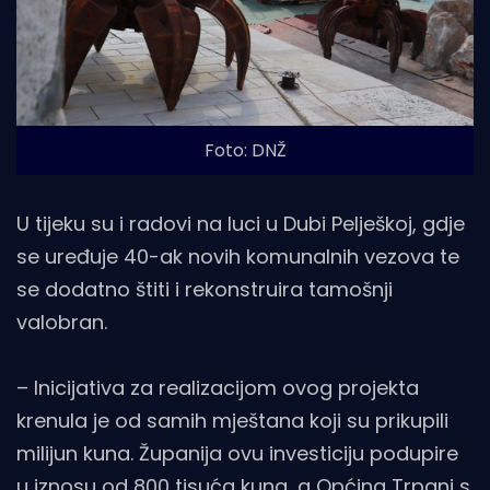
Foto: DNŽ
U tijeku su i radovi na luci u Dubi Pelješkoj, gdje
se uređuje 40-ak novih komunalnih vezova te
se dodatno štiti i rekonstruira tamošnji
valobran.
– Inicijativa za realizacijom ovog projekta
krenula je od samih mještana koji su prikupili
milijun kuna. Županija ovu investiciju podupire
u iznosu od 800 tisuća kuna, a Općina Trpanj s