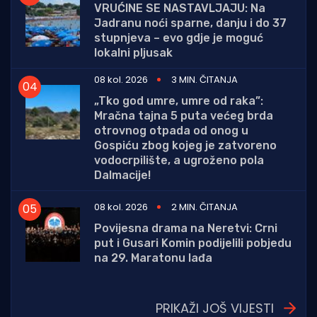
VRUĆINE SE NASTAVLJAJU: Na
Jadranu noći sparne, danju i do 37
stupnjeva – evo gdje je moguć
lokalni pljusak
08 kol. 2026
3 MIN. ČITANJA
„Tko god umre, umre od raka”:
Mračna tajna 5 puta većeg brda
otrovnog otpada od onog u
Gospiću zbog kojeg je zatvoreno
vodocrpilište, a ugroženo pola
Dalmacije!
08 kol. 2026
2 MIN. ČITANJA
Povijesna drama na Neretvi: Crni
put i Gusari Komin podijelili pobjedu
na 29. Maratonu lađa
PRIKAŽI JOŠ VIJESTI