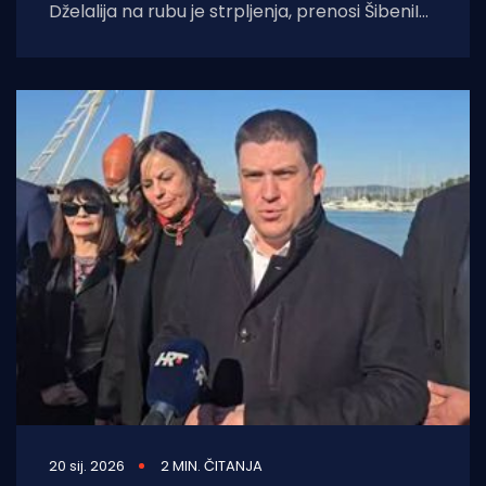
Dželalija na rubu je strpljenja, prenosi ŠibeniIN.
Svakodnevno izgleda pokušava požuriti
zvođača da posao privede
20 sij. 2026
2 MIN. ČITANJA