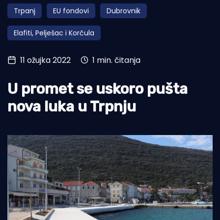
Trpanj
EU fondovi
Dubrovnik
Turizam i nautika
Elafiti, Pelješac i Korčula
Pomorstvo
Ribolov
11 ožujka 2022
1 min. čitanja
Ekologija
U promet se uskoro pušta
Tradicija i kultura
nova luka u Trpnju