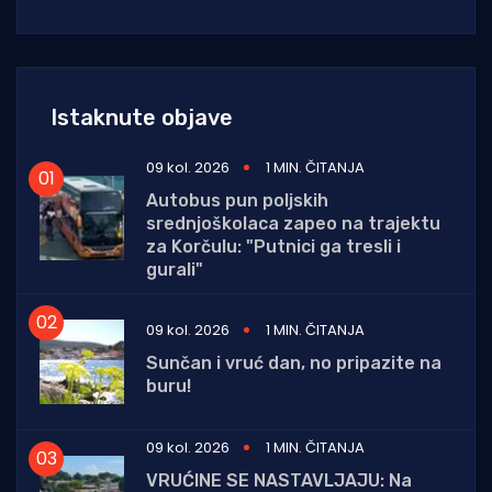
Istaknute objave
09 kol. 2026
1 MIN. ČITANJA
Autobus pun poljskih
srednjoškolaca zapeo na trajektu
za Korčulu: "Putnici ga tresli i
gurali"
09 kol. 2026
1 MIN. ČITANJA
Sunčan i vruć dan, no pripazite na
buru!
09 kol. 2026
1 MIN. ČITANJA
VRUĆINE SE NASTAVLJAJU: Na