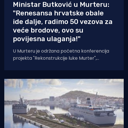
Ministar Butković u Murteru:
"Renesansa hrvatske obale
ide dalje, radimo 50 vezova za
veće brodove, ovo su
povijesna ulaganja!"
U Murteru je održana početna konferencija
projekta "Rekonstrukcije luke Murter",
kapitalnog projekta za ovaj otok i općinu,
projekta