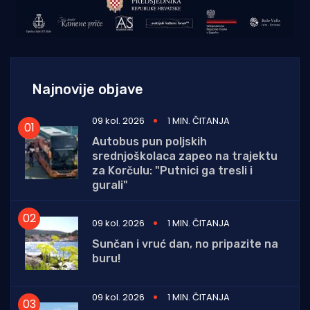
Najnovije objave
09 kol. 2026
1 MIN. ČITANJA
Autobus pun poljskih
srednjoškolaca zapeo na trajektu
za Korčulu: "Putnici ga tresli i
gurali"
09 kol. 2026
1 MIN. ČITANJA
Sunčan i vruć dan, no pripazite na
buru!
09 kol. 2026
1 MIN. ČITANJA