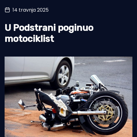
14 travnja 2025
Turizam i nautika
Pomorstvo
U Podstrani poginuo
Ribolov
motociklist
Ekologija
Tradicija i kultura