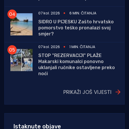
07 kol. 2026
6 MIN. ČITANJA
SIDRO U PIJESKU Zašto hrvatsko
pomorstvo teško pronalazi svoj
smjer?
07 kol. 2026
1 MIN. ČITANJA
STOP "REZERVACIJI" PLAŽE
Makarski komunalci ponovno
uklanjali ručnike ostavljene preko
noći
PRIKAŽI JOŠ VIJESTI
Istaknute objave