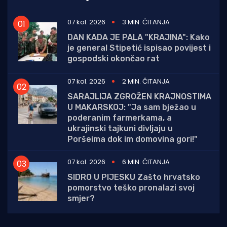
07 kol. 2026
3 MIN. ČITANJA
DAN KADA JE PALA "KRAJINA": Kako
je general Stipetić ispisao povijest i
gospodski okončao rat
07 kol. 2026
2 MIN. ČITANJA
SARAJLIJA ZGROŽEN KRAJNOSTIMA
U MAKARSKOJ: "Ja sam bježao u
poderanim farmerkama, a
ukrajinski tajkuni divljaju u
Poršeima dok im domovina gori!"
07 kol. 2026
6 MIN. ČITANJA
SIDRO U PIJESKU Zašto hrvatsko
pomorstvo teško pronalazi svoj
smjer?