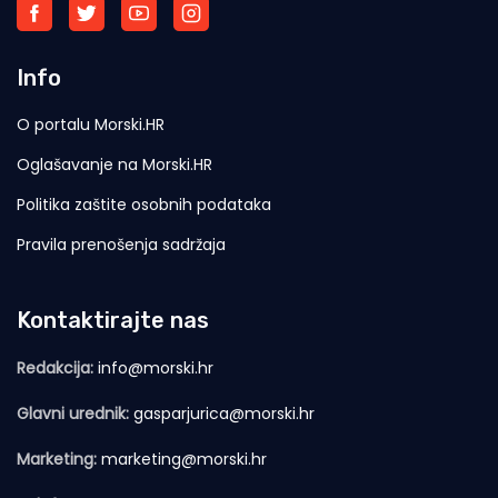
Info
O portalu Morski.HR
Oglašavanje na Morski.HR
Politika zaštite osobnih podataka
Pravila prenošenja sadržaja
Kontaktirajte nas
Redakcija:
info@morski.hr
Glavni urednik:
gasparjurica@morski.hr
Marketing:
marketing@morski.hr