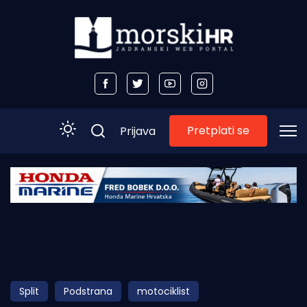
Pretplati se
Prijava
Početna
Morski plus
Morski TV
Obala
Split
Podstrana
motociklist
Otoci