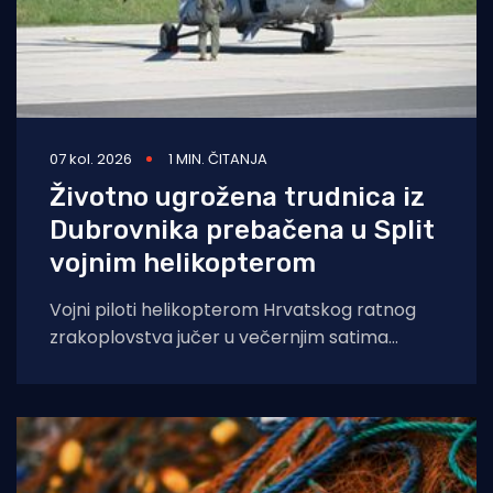
07 kol. 2026
1 MIN. ČITANJA
Životno ugrožena trudnica iz
Dubrovnika prebačena u Split
vojnim helikopterom
Vojni piloti helikopterom Hrvatskog ratnog
zrakoplovstva jučer u večernjim satima
prevezli su životno ugroženu trudnicu iz Opće
bolnice Dubrovnik u