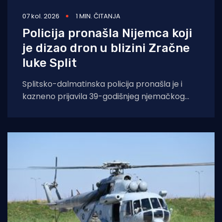
07 kol. 2026
1 MIN. ČITANJA
Policija pronašla Nijemca koji
je dizao dron u blizini Zračne
luke Split
Splitsko-dalmatinska policija pronašla je i
kazneno prijavila 39-godišnjeg njemačkog
državljanina osumnjičenog za nedopušteno
upravljanje dronom u zabranjenim zonama