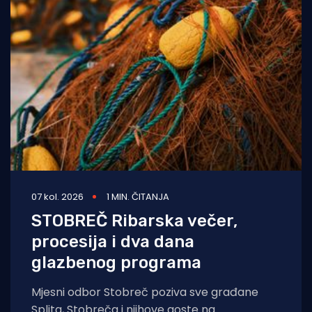
07 kol. 2026
1 MIN. ČITANJA
STOBREČ Ribarska večer,
procesija i dva dana
glazbenog programa
Mjesni odbor Stobreč poziva sve građane
Splita, Stobreča i njihove goste na