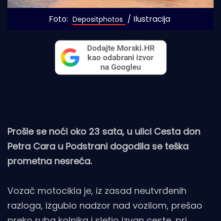
Foto: 
 / Ilustracija
Depositphotos
Prošle se noći oko 23 sata, u ulici Cesta don
Petra Cara u Podstrani dogodila se teška
prometna nesreća.
Vozač motocikla je, iz zasad neutvrđenih
razloga, izgubio nadzor nad vozilom, prešao
preko ruba kolnika i sletio izvan ceste, pri