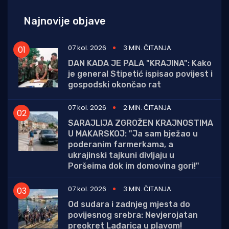
Najnovije objave
07 kol. 2026
3 MIN. ČITANJA
DAN KADA JE PALA "KRAJINA": Kako
je general Stipetić ispisao povijest i
gospodski okončao rat
07 kol. 2026
2 MIN. ČITANJA
SARAJLIJA ZGROŽEN KRAJNOSTIMA
U MAKARSKOJ: "Ja sam bježao u
poderanim farmerkama, a
ukrajinski tajkuni divljaju u
Poršeima dok im domovina gori!"
07 kol. 2026
3 MIN. ČITANJA
Od sudara i zadnjeg mjesta do
povijesnog srebra: Nevjerojatan
preokret Lađarica u plavom!