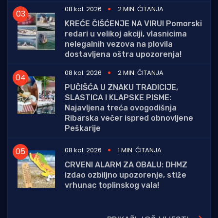
08 kol. 2026
2 MIN. ČITANJA
KREĆE ČIŠĆENJE NA VIRU! Pomorski
redari u velikoj akciji, vlasnicima
nelegalnih vezova na plovila
dostavljena oštra upozorenja!
08 kol. 2026
2 MIN. ČITANJA
PUČIŠĆA U ZNAKU TRADICIJE,
SLASTICA I KLAPSKE PISME:
Najavljena treća ovogodišnja
Ribarska večer ispred obnovljene
Peškarije
08 kol. 2026
1 MIN. ČITANJA
CRVENI ALARM ZA OBALU: DHMZ
izdao ozbiljno upozorenje, stiže
vrhunac toplinskog vala!