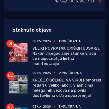
PRIKAŽI JOŠ VIJESTI
Istaknute objave
08 kol. 2026
1 MIN. ČITANJA
VELIKI POVRATAK OMIŠKIH GUSARA:
Nakon višegodišnje stanke vraća
se najpoznatija ljetna
manifestacija
08 kol. 2026
2 MIN. ČITANJA
KREĆE ČIŠĆENJE NA VIRU! Pomorski
redari u velikoj akciji, vlasnicima
nelegalnih vezova na plovila
dostavljena oštra upozorenja!
08 kol. 2026
1 MIN. ČITANJA