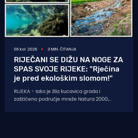
06 kol. 2026
3 MIN. ČITANJA
RIJEČANI SE DIŽU NA NOGE ZA
SPAS SVOJE RIJEKE: "Rječina
je pred ekološkim slomom!"
RIJEKA - Iako je žila kucavica grada i
zaštićeno područje mreže Natura 2000,
Rječina se sustavno uništava i pretvara u
odvodni