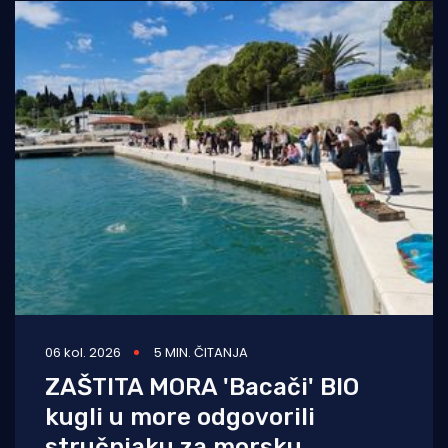
06 kol. 2026
5 MIN. ČITANJA
ZAŠTITA MORA 'Bacači' BIO
kugli u more odgovorili
stručnjaku za morsku