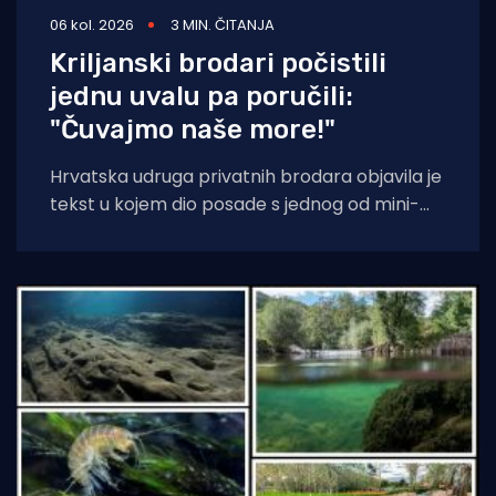
06 kol. 2026
3 MIN. ČITANJA
Kriljanski brodari počistili
jednu uvalu pa poručili:
"Čuvajmo naše more!"
Hrvatska udruga privatnih brodara objavila je
tekst u kojem dio posade s jednog od mini-
kruzera čisti jednu od uvala