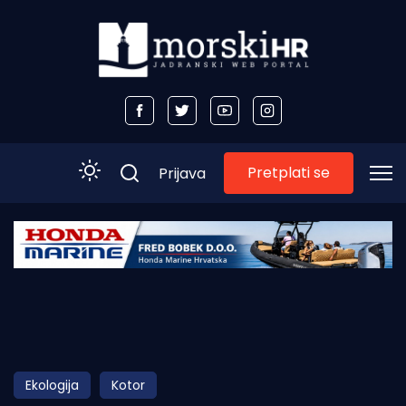
Pretplati se
Prijava
Početna
Morski plus
Morski TV
Obala
Ekologija
Kotor
Otoci