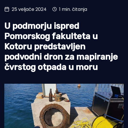
25 veljače 2024
1 min. čitanja
Turizam i nautika
Pomorstvo
U podmorju ispred
Ribolov
Pomorskog fakulteta u
Kotoru predstavljen
Ekologija
podvodni dron za mapiranje
Tradicija i kultura
čvrstog otpada u moru