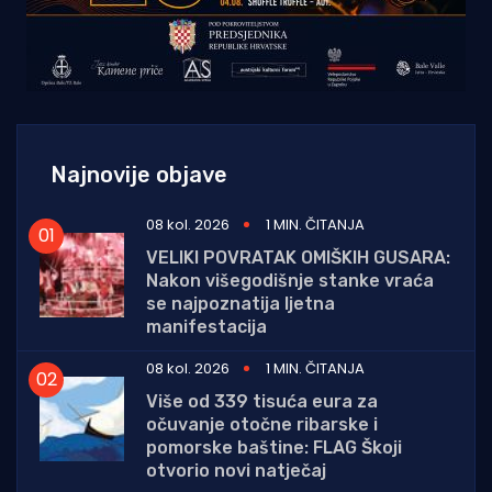
Najnovije objave
08 kol. 2026
1 MIN. ČITANJA
VELIKI POVRATAK OMIŠKIH GUSARA:
Nakon višegodišnje stanke vraća
se najpoznatija ljetna
manifestacija
08 kol. 2026
1 MIN. ČITANJA
Više od 339 tisuća eura za
očuvanje otočne ribarske i
pomorske baštine: FLAG Škoji
otvorio novi natječaj