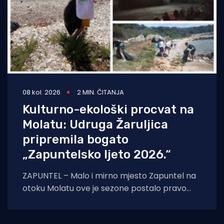
08 kol. 2026
2 MIN. ČITANJA
Kulturno-ekološki procvat na
Molatu: Udruga Žaruljica
pripremila bogato
„Zapuntelsko ljeto 2026.“
ZAPUNTEL – Malo i mirno mjesto Zapuntel na
otoku Molatu ove je sezone postalo pravo
kulturno i edukativno središte otoka
zahvaljujući