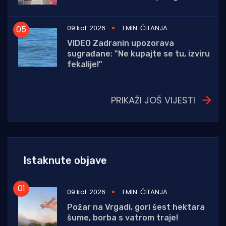
09 kol. 2026
1 MIN. ČITANJA
VIDEO Zadranin upozorava
sugrađane: "Ne kupajte se tu, izviru
fekalije!"
PRIKAŽI JOŠ VIJESTI
Istaknute objave
09 kol. 2026
1 MIN. ČITANJA
Požar na Vrgadi, gori šest hektara
šume, borba s vatrom traje!