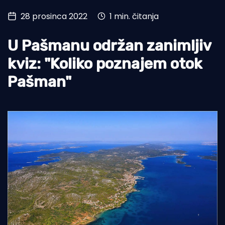
28 prosinca 2022
1 min. čitanja
Turizam i nautika
Pomorstvo
U Pašmanu održan zanimljiv
Ribolov
kviz: "Koliko poznajem otok
Pašman"
Ekologija
Tradicija i kultura