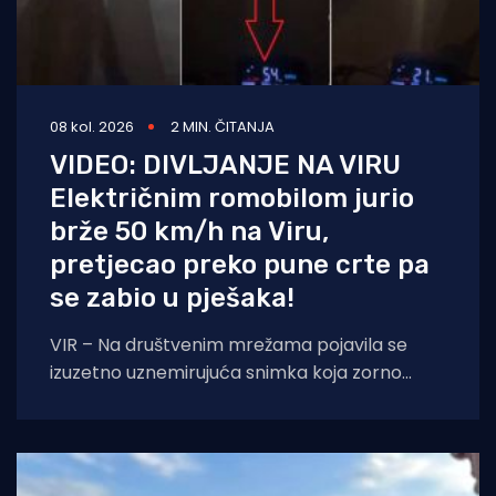
08 kol. 2026
2 MIN. ČITANJA
VIDEO: DIVLJANJE NA VIRU
Električnim romobilom jurio
brže 50 km/h na Viru,
pretjecao preko pune crte pa
se zabio u pješaka!
VIR – Na društvenim mrežama pojavila se
izuzetno uznemirujuća snimka koja zorno
prikazuje sav užas i neodgovornost pojedinih
vozača električnih romobila.