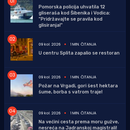
Pomorska policija uhvatila 12
gliseraša kod Šibenika i Vodica:
"Pridržavajte se pravila kod
glisiranja!"
09 kol. 2026
1 MIN. ČITANJA
U centru Splita zapalio se restoran
09 kol. 2026
1 MIN. ČITANJA
Požar na Vrgadi, gori šest hektara
šume, borba s vatrom traje!
09 kol. 2026
1 MIN. ČITANJA
Na većini cesta prema moru gužve,
nesreća na Jadranskoj magistrali!