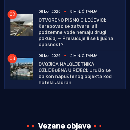
09 kol. 2026
9 MIN. ČITANJA
OTVORENO PISMO O LEĆEVICI:
Karepovac se zatvara, ali
podzemne vode nemaju drugi
pokušaj — Prešućuje li se ključna
opasnost?
09 kol. 2026
2 MIN. ČITANJA
DVOJICA MALOLJETNIKA
OZLIJEĐENA U RIJECI: Urušio se
balkon napuštenog objekta kod
hotela Jadran
Vezane objave