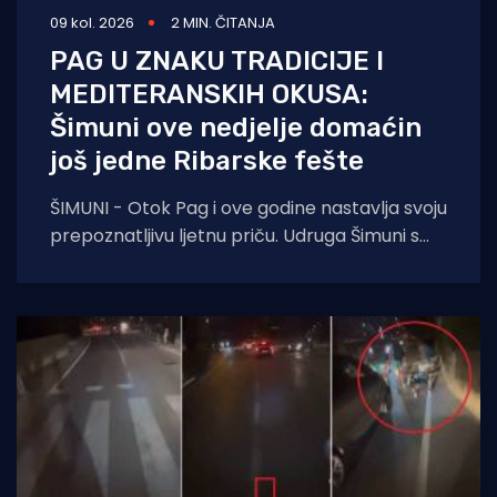
09 kol. 2026
2 MIN. ČITANJA
PAG U ZNAKU TRADICIJE I
MEDITERANSKIH OKUSA:
Šimuni ove nedjelje domaćin
još jedne Ribarske fešte
ŠIMUNI - Otok Pag i ove godine nastavlja svoju
prepoznatljivu ljetnu priču. Udruga Šimuni s
ponosom najavljuje održavanje tradicionalne
Ribarske fešte,