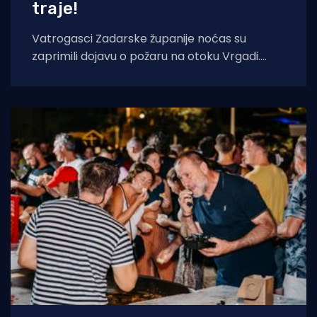
traje!
Vatrogasci Zadarske županije noćas su
zaprimili dojavu o požaru na otoku Vrgadi.
Vatra je zahvatila borovu šumu na dvije
lokacije