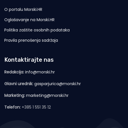
O portalu Morski.HR
Oglašavanje na Morski.HR
Politika zaštite osobnih podataka
Pravila prenošenja sadržaja
Kontaktirajte nas
Redakcija:
info@morski.hr
Glavni urednik:
gasparjurica@morski.hr
Marketing:
marketing@morski.hr
Telefon:
+385 1 551 35 12