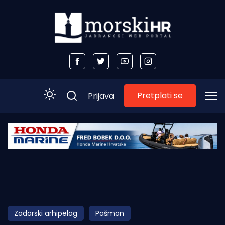
Pretplati se
Prijava
Početna
Morski plus
Morski TV
Obala
Zadarski arhipelag
Pašman
Otoci