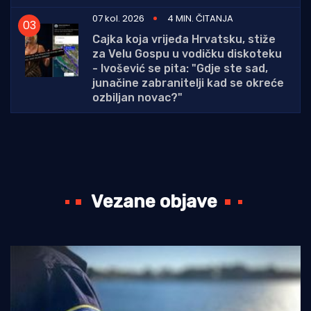
07 kol. 2026
4 MIN. ČITANJA
Cajka koja vrijeđa Hrvatsku, stiže
za Velu Gospu u vodičku diskoteku
- Ivošević se pita: "Gdje ste sad,
junačine zabranitelji kad se okreće
ozbiljan novac?"
Vezane objave