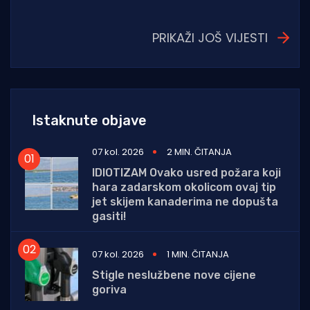
PRIKAŽI JOŠ VIJESTI
Istaknute objave
07 kol. 2026
2 MIN. ČITANJA
IDIOTIZAM Ovako usred požara koji
hara zadarskom okolicom ovaj tip
jet skijem kanaderima ne dopušta
gasiti!
07 kol. 2026
1 MIN. ČITANJA
Stigle neslužbene nove cijene
goriva