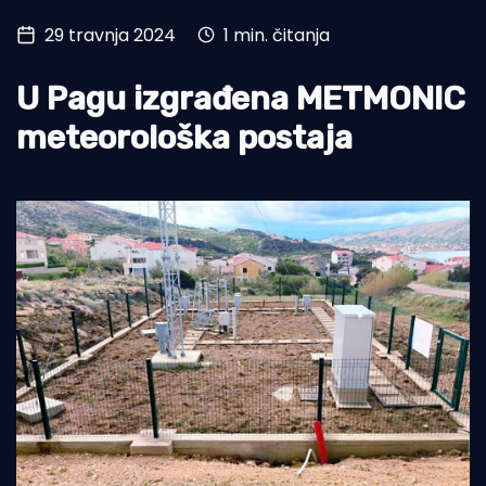
29 travnja 2024
1 min. čitanja
Turizam i nautika
Pomorstvo
U Pagu izgrađena METMONIC
Ribolov
meteorološka postaja
Ekologija
Tradicija i kultura