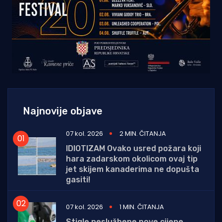
Najnovije objave
07 kol. 2026
2 MIN. ČITANJA
IDIOTIZAM Ovako usred požara koji
hara zadarskom okolicom ovaj tip
jet skijem kanaderima ne dopušta
gasiti!
07 kol. 2026
1 MIN. ČITANJA
Stigle neslužbene nove cijene