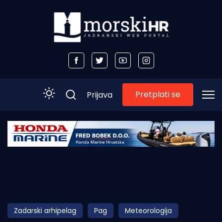
Pretplati se
Prijava
Početna
Morski plus
Morski TV
Obala
Zadarski arhipelag
Pag
Meteorologija
Otoci