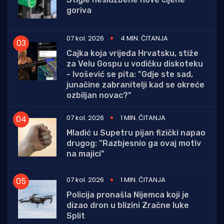
goriva
07 kol. 2026
4 MIN. ČITANJA
Cajka koja vrijeđa Hrvatsku, stiže
za Velu Gospu u vodičku diskoteku
- Ivošević se pita: "Gdje ste sad,
junačine zabranitelji kad se okreće
ozbiljan novac?"
07 kol. 2026
1 MIN. ČITANJA
Mladić u Supetru pijan fizički napao
drugog: "Razbjesnio ga ovaj motiv
na majici"
07 kol. 2026
1 MIN. ČITANJA
Policija pronašla Nijemca koji je
dizao dron u blizini Zračne luke
Split