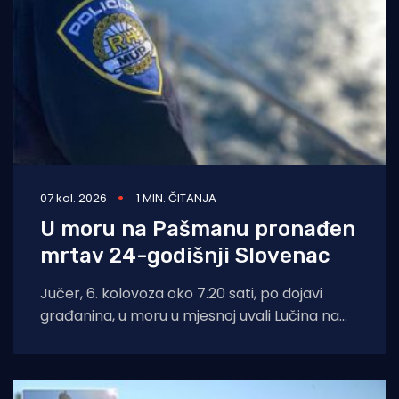
07 kol. 2026
1 MIN. ČITANJA
U moru na Pašmanu pronađen
mrtav 24-godišnji Slovenac
Jučer, 6. kolovoza oko 7.20 sati, po dojavi
građanina, u moru u mjesnoj uvali Lučina na
Pašmanu pronađeno je