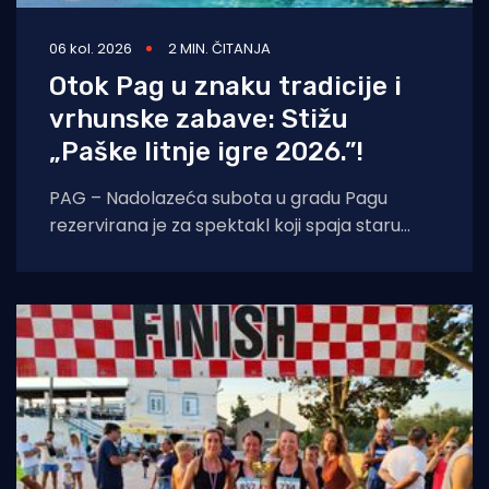
06 kol. 2026
2 MIN. ČITANJA
Otok Pag u znaku tradicije i
vrhunske zabave: Stižu
„Paške litnje igre 2026.”!
PAG – Nadolazeća subota u gradu Pagu
rezervirana je za spektakl koji spaja staru
tradiciju, natjecateljski duh i vrhunski provod.
U