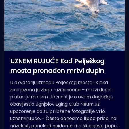
UZNEMIRUJUĆE Kod Pelješkog
mosta pronađen mrtvi dupin
U akvatoriju između Pelješkog mosta i Kleka
zabilježena je zbilja ružna scena – mrtvi dupin
plutao je morem. Javnost je o ovom događaju
obavijestio Lignjolov Eging Club Neum uz
upozorenje da su priložene fotografije vrlo
uznemirujuće. - Često donosimo lijepe priče, no
nažalost, ponekad naiđemo i na slučajeve poput