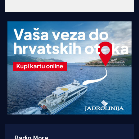
Radio More