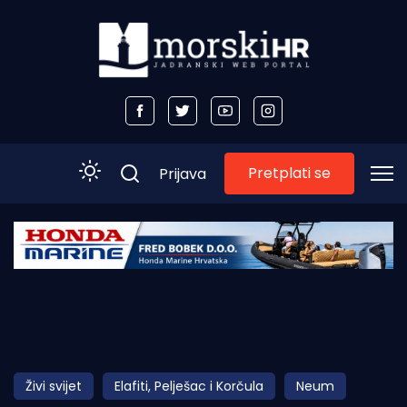
Pretplati se
Prijava
Početna
Morski plus
Morski TV
Obala
Živi svijet
Elafiti, Pelješac i Korčula
Neum
Otoci