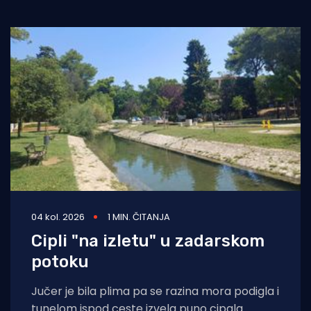
04 kol. 2026
1 MIN. ČITANJA
Cipli "na izletu" u zadarskom
potoku
Jučer je bila plima pa se razina mora podigla i
tunelom ispod ceste izvela puno cipala