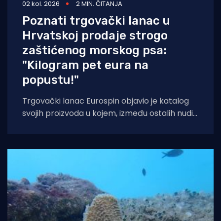
02 kol. 2026
2 MIN. ČITANJA
Poznati trgovački lanac u
Hrvatskoj prodaje strogo
zaštićenog morskog psa:
"Kilogram pet eura na
popustu!"
Trgovački lanac Eurospin objavio je katalog
svojih proizvoda u kojem, između ostalih nudi
filete morskog psa modrulja, koji je u