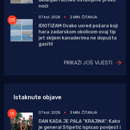
noći
07 kol. 2026
2 MIN. ČITANJA
IDIOTIZAM Ovako usred požara koji
hara zadarskom okolicom ovaj tip
jet skijem kanaderima ne dopušta
gasiti!
PRIKAŽI JOŠ VIJESTI
Istaknute objave
07 kol. 2026
3 MIN. ČITANJA
DAN KADA JE PALA "KRAJINA": Kako
je general Stipetić ispisao povijest i