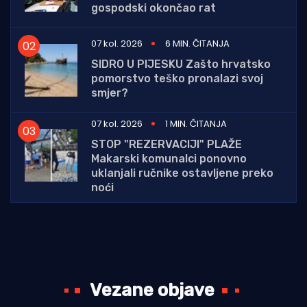
gospodski okončao rat
07 kol. 2026
6 MIN. ČITANJA
SIDRO U PIJESKU Zašto hrvatsko
pomorstvo teško pronalazi svoj
smjer?
07 kol. 2026
1 MIN. ČITANJA
STOP "REZERVACIJI" PLAŽE
Makarski komunalci ponovno
uklanjali ručnike ostavljene preko
noći
Vezane objave