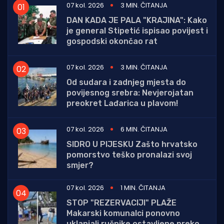
07 kol. 2026
3 MIN. ČITANJA
DAN KADA JE PALA "KRAJINA": Kako
je general Stipetić ispisao povijest i
gospodski okončao rat
07 kol. 2026
3 MIN. ČITANJA
Od sudara i zadnjeg mjesta do
povijesnog srebra: Nevjerojatan
preokret Lađarica u plavom!
07 kol. 2026
6 MIN. ČITANJA
SIDRO U PIJESKU Zašto hrvatsko
pomorstvo teško pronalazi svoj
smjer?
07 kol. 2026
1 MIN. ČITANJA
STOP "REZERVACIJI" PLAŽE
Makarski komunalci ponovno
uklanjali ručnike ostavljene preko