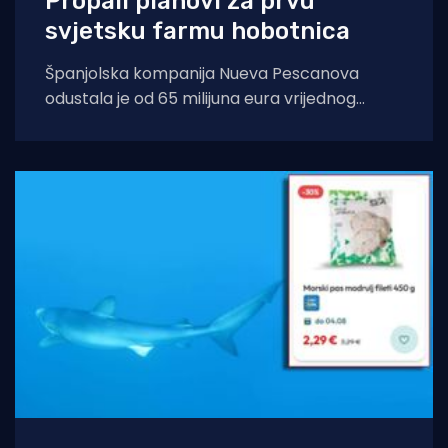
Propali planovi za prvu
svjetsku farmu hobotnica
Španjolska kompanija Nueva Pescanova
odustala je od 65 milijuna eura vrijednog
projekta na Kanarskim otocima. Odluka
dolazi nakon petogodišnje pravne