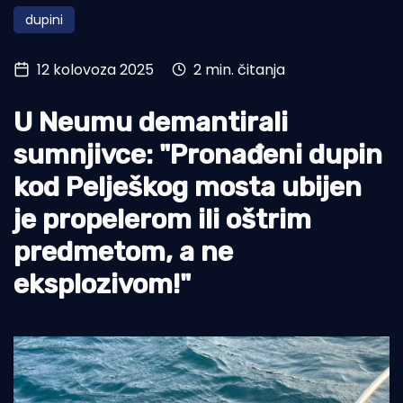
dupini
Turizam i nautika
Pomorstvo
12 kolovoza 2025
2 min. čitanja
Ribolov
U Neumu demantirali
Ekologija
sumnjivce: "Pronađeni dupin
Tradicija i kultura
kod Pelješkog mosta ubijen
je propelerom ili oštrim
predmetom, a ne
eksplozivom!"