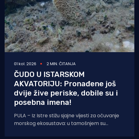
01 kol. 2026
2 MIN. ČITANJA
ČUDO U ISTARSKOM
AKVATORIJU: Pronađene još
dvije žive periske, dobile su i
posebna imena!
PULA – Iz Istre stižu sjajne vijesti za očuvanje
morskog ekosustava: u tamošnjem su
akvatoriju otkrivena još dva živa primjerka
kritično