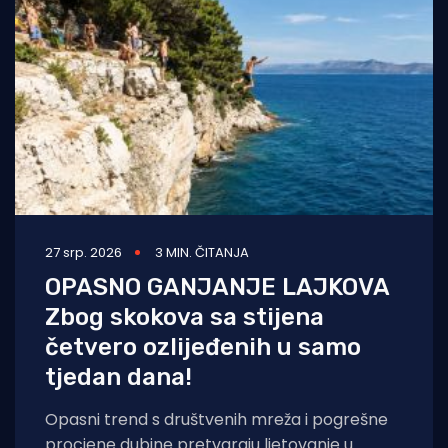
27 srp. 2026
3 MIN. ČITANJA
OPASNO GANJANJE LAJKOVA
Zbog skokova sa stijena
četvero ozlijeđenih u samo
tjedan dana!
Opasni trend s društvenih mreža i pogrešne
procjene dubine pretvaraju ljetovanje u