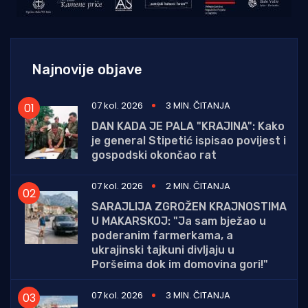
Najnovije objave
07 kol. 2026
3 MIN. ČITANJA
DAN KADA JE PALA "KRAJINA": Kako
je general Stipetić ispisao povijest i
gospodski okončao rat
07 kol. 2026
2 MIN. ČITANJA
SARAJLIJA ZGROŽEN KRAJNOSTIMA
U MAKARSKOJ: "Ja sam bježao u
poderanim farmerkama, a
ukrajinski tajkuni divljaju u
Poršeima dok im domovina gori!"
07 kol. 2026
3 MIN. ČITANJA