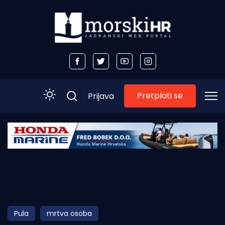
Pretplati se
Prijava
Početna
Morski plus
Morski TV
Obala
Pula
mrtva osoba
Otoci