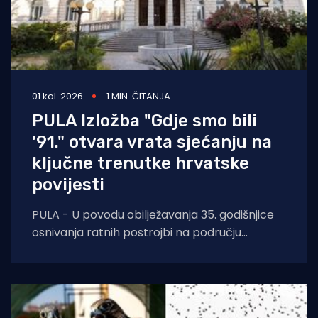
01 kol. 2026
1 MIN. ČITANJA
PULA Izložba "Gdje smo bili
'91." otvara vrata sjećanju na
ključne trenutke hrvatske
povijesti
PULA - U povodu obilježavanja 35. godišnjice
osnivanja ratnih postrojbi na području
Republike Hrvatske, a u sklopu proslave Dana
pobjede i