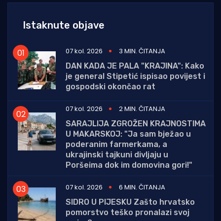
Istaknute objave
07 kol. 2026
3 MIN. ČITANJA
DAN KADA JE PALA "KRAJINA": Kako
je general Stipetić ispisao povijest i
gospodski okončao rat
07 kol. 2026
2 MIN. ČITANJA
SARAJLIJA ZGROŽEN KRAJNOSTIMA
U MAKARSKOJ: "Ja sam bježao u
poderanim farmerkama, a
ukrajinski tajkuni divljaju u
Poršeima dok im domovina gori!"
07 kol. 2026
6 MIN. ČITANJA
SIDRO U PIJESKU Zašto hrvatsko
pomorstvo teško pronalazi svoj