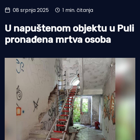
08 srpnja 2025
1 min. čitanja
Turizam i nautika
Pomorstvo
U napuštenom objektu u Puli
Ribolov
pronađena mrtva osoba
Ekologija
Tradicija i kultura