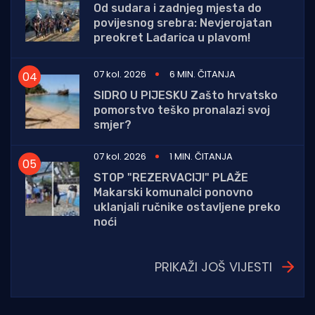
Od sudara i zadnjeg mjesta do
povijesnog srebra: Nevjerojatan
preokret Lađarica u plavom!
07 kol. 2026
6 MIN. ČITANJA
SIDRO U PIJESKU Zašto hrvatsko
pomorstvo teško pronalazi svoj
smjer?
07 kol. 2026
1 MIN. ČITANJA
STOP "REZERVACIJI" PLAŽE
Makarski komunalci ponovno
uklanjali ručnike ostavljene preko
noći
PRIKAŽI JOŠ VIJESTI