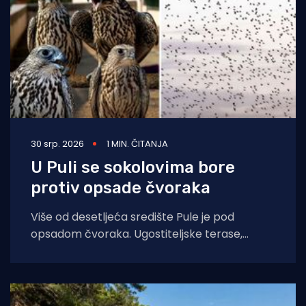
30 srp. 2026
1 MIN. ČITANJA
U Puli se sokolovima bore
protiv opsade čvoraka
Više od desetljeća središte Pule je pod
opsadom čvoraka. Ugostiteljske terase,
automobili, prometnice zasuti su njihovim
izmetom a u toplije