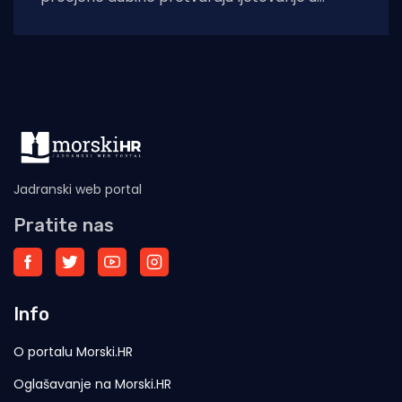
noćnu moru: Hitna pomoć u Puli bilježi porast
Jadranski web portal
Pratite nas
Info
O portalu Morski.HR
Oglašavanje na Morski.HR