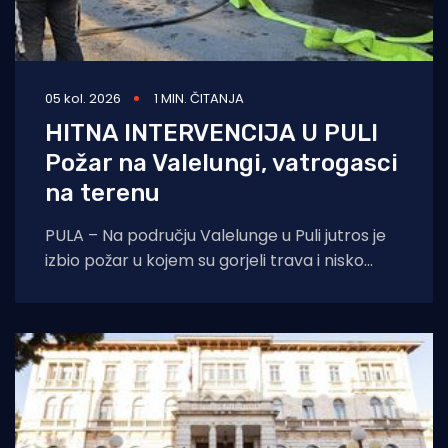
05 kol. 2026
1 MIN. ČITANJA
HITNA INTERVENCIJA U PULI
Požar na Valelungi, vatrogasci
na terenu
PULA – Na području Valelunge u Puli jutros je
izbio požar u kojem su gorjeli trava i nisko
raslinje. Dojava o