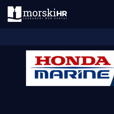
Početna
Morski plus
Morski TV
Obala
Otoci
Turizam i nautika