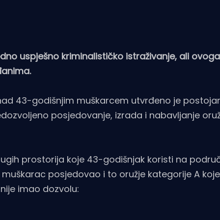
 jedno uspješno kriminalističko istraživanje, ali ovog
đanima.
 nad 43-godišnjim muškarcem utvrđeno je postoja
ozvoljeno posjedovanje, izrada i nabavljanje oružj
drugih prostorija koje 43-godišnjak koristi na podru
je muškarac posjedovao i to oružje kategorije A koj
 nije imao dozvolu: