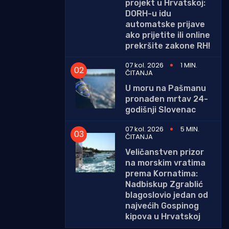
projekt u Hrvatskoj:
DORH-u idu
automatske prijave
ako prijetite ili online
prekršite zakone RH!
07 kol. 2026
1 MIN.
ČITANJA
U moru na Pašmanu
pronađen mrtav 24-
godišnji Slovenac
07 kol. 2026
5 MIN.
ČITANJA
Veličanstven prizor
na morskim vratima
prema Kornatima:
Nadbiskup Zgrablić
blagoslovio jedan od
najvećih Gospinog
kipova u Hrvatskoj