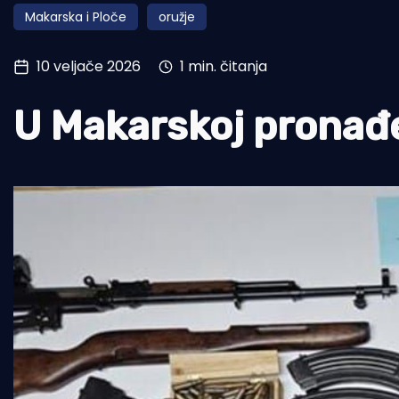
Makarska i Ploče
oružje
Pomorstvo
Ribolov
10 veljače 2026
1 min. čitanja
Ekologija
U Makarskoj pronađen
Tradicija i kultura