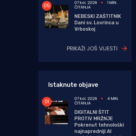
07 kol. 2026
1 MIN.
ČITANJA
NEBESKI ZAŠTITNIK
Dani sv. Lovrinca u
Vrboskoj
PRIKAŽI JOŠ VIJESTI
Istaknute objave
07 kol. 2026
4 MIN.
ČITANJA
DIGITALNI ŠTIT
PROTIV MRŽNJE
Pokrenut tehnološki
najnapredniji AI