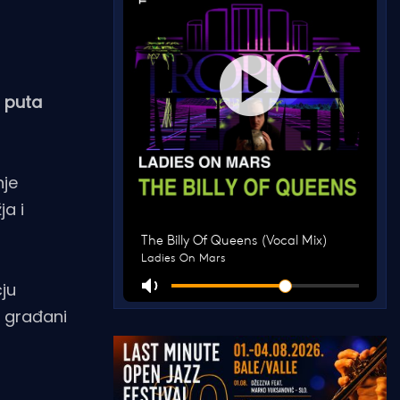
a puta
nje
a i
čju
e građani