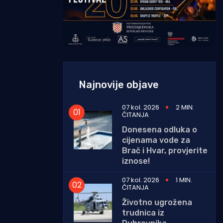
Najnovije objave
07 kol. 2026
2 MIN.
ČITANJA
Donesena odluka o
cijenama vode za
Brač i Hvar, provjerite
iznose!
07 kol. 2026
1 MIN.
ČITANJA
Životno ugrožena
trudnica iz