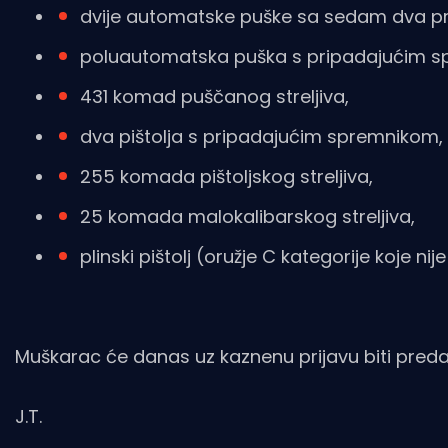
dvije automatske puške sa sedam dva p
poluautomatska puška s pripadajućim s
431 komad puščanog streljiva,
dva pištolja s pripadajućim spremnikom,
255 komada pištoljskog streljiva,
25 komada malokalibarskog streljiva,
plinski pištolj (oružje C kategorije koje nije
Muškarac će danas uz kaznenu prijavu biti pred
J.T.