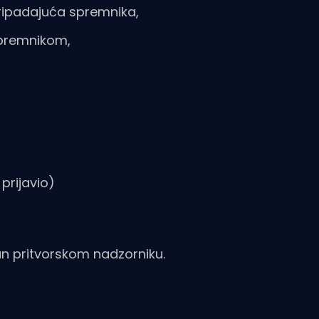
ripadajuća spremnika,
premnikom,
 prijavio)
an pritvorskom nadzorniku.