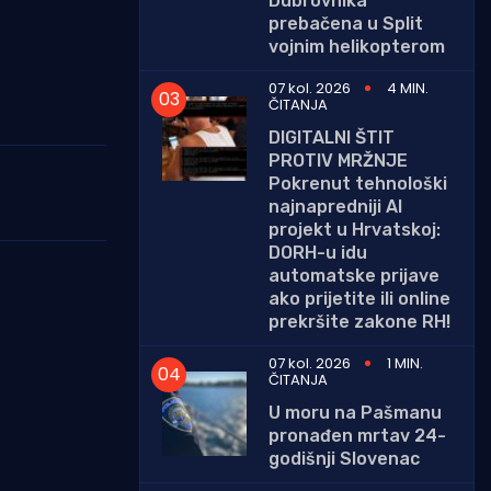
Dubrovnika
prebačena u Split
vojnim helikopterom
07 kol. 2026
4 MIN.
ČITANJA
DIGITALNI ŠTIT
PROTIV MRŽNJE
Pokrenut tehnološki
najnapredniji AI
projekt u Hrvatskoj:
DORH-u idu
automatske prijave
ako prijetite ili online
prekršite zakone RH!
07 kol. 2026
1 MIN.
ČITANJA
U moru na Pašmanu
pronađen mrtav 24-
godišnji Slovenac