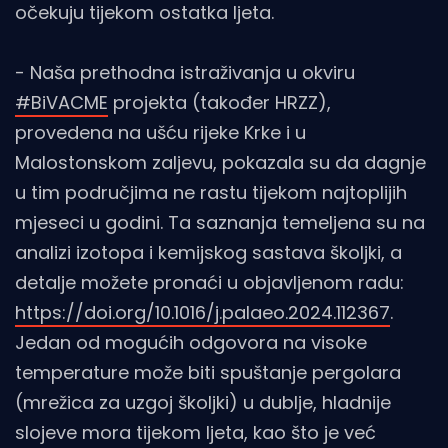
očekuju tijekom ostatka ljeta.
- Naša prethodna istraživanja u okviru
#BiVACME
projekta (također HRZZ),
provedena na ušću rijeke Krke i u
Malostonskom zaljevu, pokazala su da dagnje
u tim područjima ne rastu tijekom najtoplijih
mjeseci u godini. Ta saznanja temeljena su na
analizi izotopa i kemijskog sastava školjki, a
detalje možete pronaći u objavljenom radu:
https://doi.org/10.1016/j.palaeo.2024.112367
.
Jedan od mogućih odgovora na visoke
temperature može biti spuštanje pergolara
(mrežica za uzgoj školjki) u dublje, hladnije
slojeve mora tijekom ljeta, kao što je već