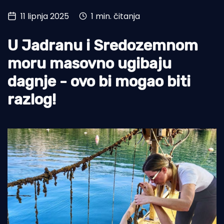
11 lipnja 2025
1 min. čitanja
Turizam i nautika
Pomorstvo
U Jadranu i Sredozemnom
Ribolov
moru masovno ugibaju
dagnje - ovo bi mogao biti
Ekologija
razlog!
Tradicija i kultura