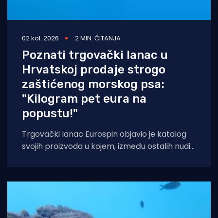
02 kol. 2026
2 MIN. ČITANJA
Poznati trgovački lanac u
Hrvatskoj prodaje strogo
zaštićenog morskog psa:
"Kilogram pet eura na
popustu!"
Trgovački lanac Eurospin objavio je katalog
svojih proizvoda u kojem, između ostalih nudi
filete morskog psa modrulja, koji je u