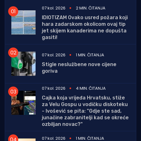
07 kol. 2026
2 MIN. ČITANJA
IDIOTIZAM Ovako usred požara koji
hara zadarskom okolicom ovaj tip
jet skijem kanaderima ne dopušta
gasiti!
07 kol. 2026
1 MIN. ČITANJA
Stigle neslužbene nove cijene
goriva
07 kol. 2026
4 MIN. ČITANJA
Cajka koja vrijeđa Hrvatsku, stiže
za Velu Gospu u vodičku diskoteku
- Ivošević se pita: "Gdje ste sad,
junačine zabranitelji kad se okreće
ozbiljan novac?"
07 kol. 2026
1 MIN. ČITANJA