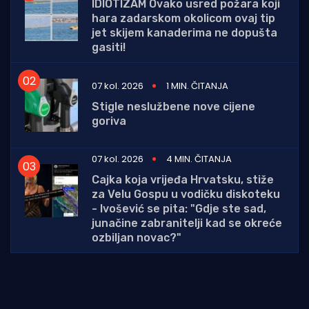
IDIOTIZAM Ovako usred požara koji
hara zadarskom okolicom ovaj tip
jet skijem kanaderima ne dopušta
gasiti!
07 kol. 2026
1 MIN. ČITANJA
Stigle neslužbene nove cijene
goriva
07 kol. 2026
4 MIN. ČITANJA
Cajka koja vrijeđa Hrvatsku, stiže
za Velu Gospu u vodičku diskoteku
- Ivošević se pita: "Gdje ste sad,
junačine zabranitelji kad se okreće
ozbiljan novac?"