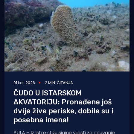
01 kol. 2026
2 MIN. ČITANJA
ČUDO U ISTARSKOM
AKVATORIJU: Pronađene još
dvije žive periske, dobile su i
posebna imena!
PULA – Iz Istre stižu sjajne vijesti za očuvanje