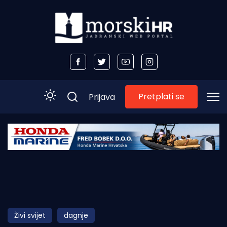
Pretplati se
Prijava
Početna
Morski plus
Morski TV
Obala
Živi svijet
dagnje
Otoci