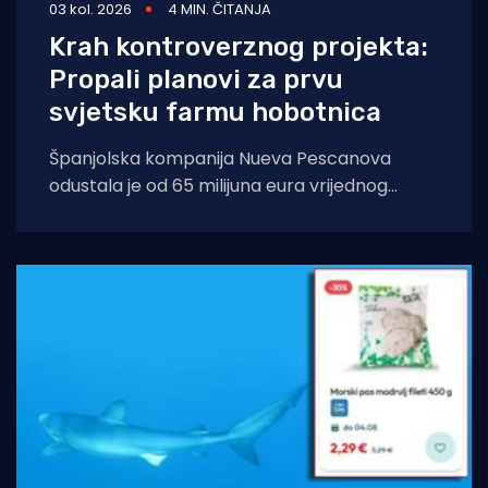
03 kol. 2026
4 MIN. ČITANJA
Krah kontroverznog projekta:
Propali planovi za prvu
svjetsku farmu hobotnica
Španjolska kompanija Nueva Pescanova
odustala je od 65 milijuna eura vrijednog
projekta na Kanarskim otocima. Odluka
dolazi nakon petogodišnje pravne