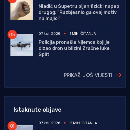
Mladić u Supetru pijan fizički napao
drugog: "Razbjesnio ga ovaj motiv
na majici"
07 kol. 2026
1 MIN. ČITANJA
Policija pronašla Nijemca koji je
dizao dron u blizini Zračne luke
Split
PRIKAŽI JOŠ VIJESTI
Istaknute objave
07 kol. 2026
2 MIN. ČITANJA