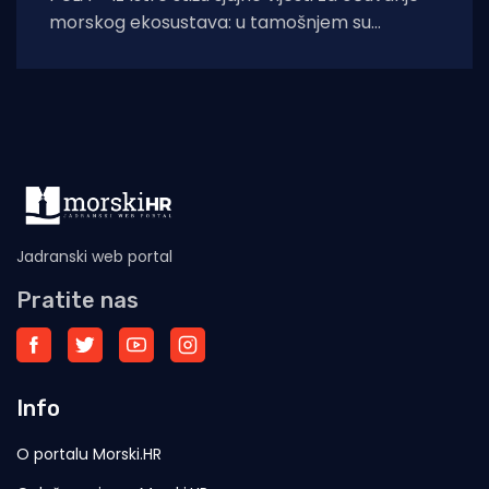
morskog ekosustava: u tamošnjem su
akvatoriju otkrivena još dva živa primjerka
kritično
Jadranski web portal
Pratite nas
Info
O portalu Morski.HR